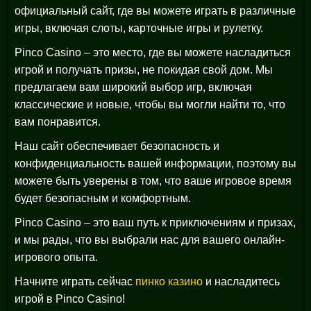
официальный сайт, где вы можете играть в различные
игры, включая слоты, карточные игры и рулетку.
Pinco Casino – это место, где вы можете насладиться
игрой и получать призы, не покидая свой дом. Мы
предлагаем вам широкий выбор игр, включая
классические и новые, чтобы вы могли найти то, что
вам понравится.
Наш сайт обеспечивает безопасность и
конфиденциальность вашей информации, поэтому вы
можете быть уверены в том, что ваше игровое время
будет безопасным и комфортным.
Pinco Casino – это ваш путь к приключениям и призах,
и мы рады, что вы выбрали нас для вашего онлайн-
игрового опыта.
Начните играть сейчас
пинко казино
и насладитесь
игрой в Pinco Casino!