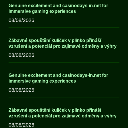
Genuine excitement and casinodays-in.net for
immersive gaming experiences
08/08/2026
Zábavné spouštění kuliček v plinko přináší
vzrušení a potenciál pro zajímavé odměny a výhry
08/08/2026
Genuine excitement and casinodays-in.net for
immersive gaming experiences
08/08/2026
Zábavné spouštění kuliček v plinko přináší
vzrušení a potenciál pro zajímavé odměny a výhry
08/08/2026