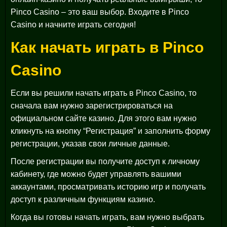
Pinco Casino – это ваш выбор. Входите в Pinco
Casino и начните играть сегодня!
Как начать играть в Pinco
Casino
Если вы решили начать играть в Pinco Casino, то
сначала вам нужно зарегистрироваться на
официальном сайте казино. Для этого вам нужно
кликнуть на кнопку “Регистрация” и заполнить форму
регистрации, указав свои личные данные.
После регистрации вы получите доступ к личному
кабинету, где можно будет управлять вашими
аккаунтами, просматривать историю игр и получать
доступ к различным функциям казино.
Когда вы готовы начать играть, вам нужно выбрать