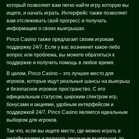
который позволяет вам легко найти игру, которую вы
ищете, и начать играть. Интерфейс также позволяет
вам отслеживать свой прогресс и получать
информацию о своих выигрышах.
Pinco Casino также предлагает своим игрокам
поддержку 24/7. Если у вас возникнет какое-либо
вопрос или проблема, вы можете обратиться к
поддержке и получить помощь в любое время.
В целом, Pinco Casino – это лучшее место для
игроков, которые ищут реальные шансы на выигрыш
и безопасное игровое пространство. С его
официальным статусом, широким спектром игр,
бонусами и акциями, удобным интерфейсом и
поддержкой 24/7, Pinco Casino является идеальным
выбором для игроков.
Так что, если вы ищете место, где можно играть в
онлайн-казино и получать реальные выигрыши, то