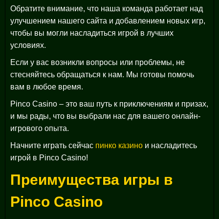
Обратите внимание, что наша команда работает над
улучшением нашего сайта и добавлением новых игр,
чтобы вы могли насладиться игрой в лучших
условиях.
Если у вас возникли вопросы или проблемы, не
стесняйтесь обращаться к нам. Мы готовы помочь
вам в любое время.
Pinco Casino – это ваш путь к приключениям и призах,
и мы рады, что вы выбрали нас для вашего онлайн-
игрового опыта.
Начните играть сейчас
пинко казино
и насладитесь
игрой в Pinco Casino!
Преимущества игры в
Pinco Casino