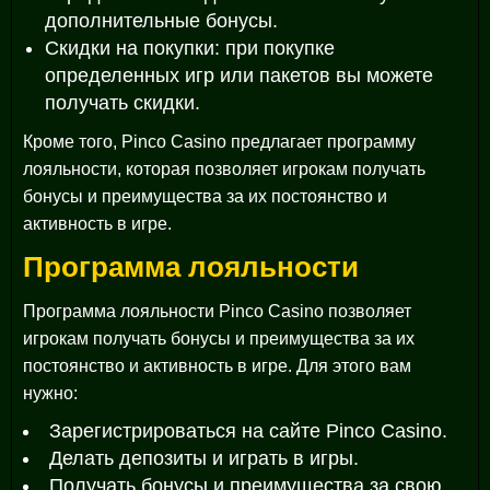
дополнительные бонусы.
Скидки на покупки: при покупке
определенных игр или пакетов вы можете
получать скидки.
Кроме того, Pinco Casino предлагает программу
лояльности, которая позволяет игрокам получать
бонусы и преимущества за их постоянство и
активность в игре.
Программа лояльности
Программа лояльности Pinco Casino позволяет
игрокам получать бонусы и преимущества за их
постоянство и активность в игре. Для этого вам
нужно:
Зарегистрироваться на сайте Pinco Casino.
Делать депозиты и играть в игры.
Получать бонусы и преимущества за свою