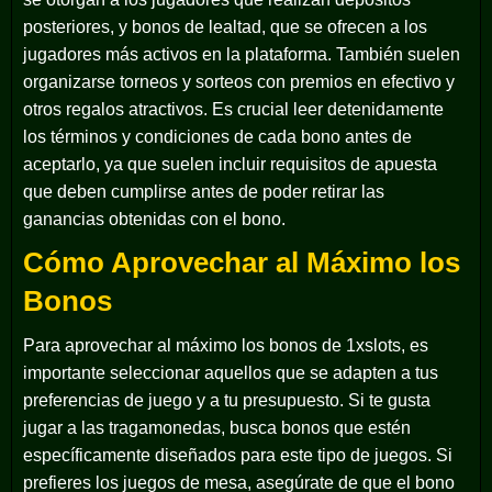
posteriores, y bonos de lealtad, que se ofrecen a los
jugadores más activos en la plataforma. También suelen
organizarse torneos y sorteos con premios en efectivo y
otros regalos atractivos. Es crucial leer detenidamente
los términos y condiciones de cada bono antes de
aceptarlo, ya que suelen incluir requisitos de apuesta
que deben cumplirse antes de poder retirar las
ganancias obtenidas con el bono.
Cómo Aprovechar al Máximo los
Bonos
Para aprovechar al máximo los bonos de 1xslots, es
importante seleccionar aquellos que se adapten a tus
preferencias de juego y a tu presupuesto. Si te gusta
jugar a las tragamonedas, busca bonos que estén
específicamente diseñados para este tipo de juegos. Si
prefieres los juegos de mesa, asegúrate de que el bono