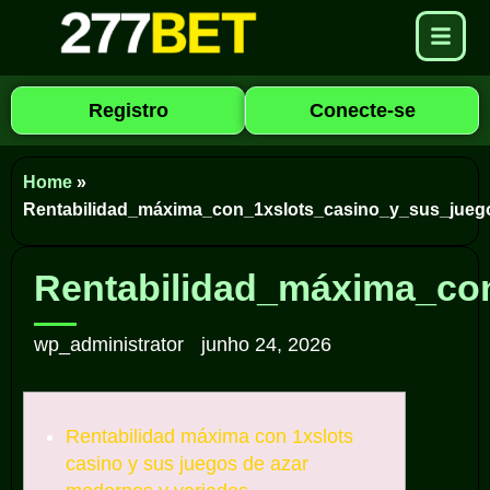
Registro
Conecte-se
Home
»
Rentabilidad_máxima_con_1xslots_casino_y_sus_jue
Rentabilidad_máxima_co
wp_administrator
junho 24, 2026
Rentabilidad máxima con 1xslots
casino y sus juegos de azar