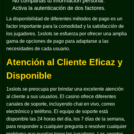
No compartas tu información personal.
Activa la autenticación de dos factores.
La disponibilidad de diferentes métodos de pago es un
factor importante para la comodidad y la satisfacción de
los jugadores. 1xslots se esfuerza por ofrecer una amplia
gama de opciones de pago para adaptarse a las
necesidades de cada usuario.
Atención al Cliente Eficaz y
Disponible
1xslots se preocupa por brindar una excelente atención
al cliente a sus usuarios. El casino ofrece diferentes
canales de soporte, incluyendo chat en vivo, correo
electrónico y teléfono. El equipo de soporte está
disponible las 24 horas del día, los 7 días de la semana,
para responder a cualquier pregunta o resolver cualquier
problema que puedan tener los jugadores. Los agentes