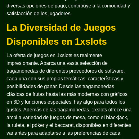
diversas opciones de pago, contribuye a la comodidad y
satisfacción de los jugadores.
La Diversidad de Juegos
Disponibles en 1xslots
La oferta de juegos en 1xslots es realmente
impresionante. Abarca una vasta selección de
tragamonedas de diferentes proveedores de software,
cada una con sus propias temáticas, características y
posibilidades de ganar. Desde las tragamonedas
clásicas de frutas hasta las más modernas con gráficos
en 3D y funciones especiales, hay algo para todos los
gustos. Además de las tragamonedas, 1xslots ofrece una
amplia variedad de juegos de mesa, como el blackjack,
la ruleta, el póker y el baccarat, disponibles en diferentes
variantes para adaptarse a las preferencias de cada