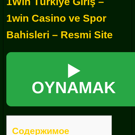
1Win Türkiye Giriş –
1win Casino ve Spor
Bahisleri – Resmi Site
▶️
OYNAMAK
Содержимое