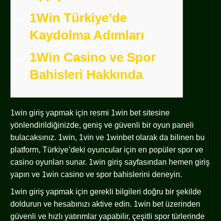
1Win Türkiye’de
Kaydolma Adımları
1Win Casino ve Spor
Bahisleri Hakkında
1win giriş yapmak için resmi 1win bet sitesine
yönlendirildiğinizde, geniş ve güvenli bir oyun paneli
bulacaksınız. 1win, 1vin ve 1winbet olarak da bilinen bu
platform, Türkiye’deki oyuncular için en popüler spor ve
casino oyunları sunar. 1win giriş sayfasından hemen giriş
yapın ve 1win casino ve spor bahislerini deneyin.
1win giriş yapmak için gerekli bilgileri doğru bir şekilde
doldurun ve hesabınızı aktive edin. 1win bet üzerinden
güvenli ve hızlı yatırımlar yapabilir, çeşitli spor türlerinde