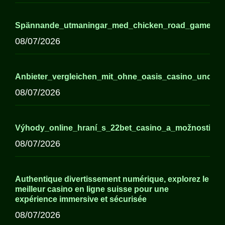
Spännande_utmaningar_med_chicken_road_game_casi
08/07/2026
Anbieter_vergleichen_mit_ohne_oasis_casino_und_a
08/07/2026
Výhody_online_hraní_s_22bet_casino_a_možnosti_pr
08/07/2026
Authentique divertissement numérique, explorez le
meilleur casino en ligne suisse pour une
expérience immersive et sécurisée
08/07/2026