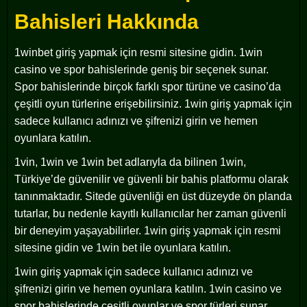
Bahisleri Hakkında
1winbet giriş yapmak için resmi sitesine gidin. 1win
casino ve spor bahislerinde geniş bir seçenek sunar.
Spor bahislerinde birçok farklı spor türüne ve casino’da
çeşitli oyun türlerine erişebilirsiniz. 1win giriş yapmak için
sadece kullanıcı adınızı ve şifrenizi girin ve hemen
oyunlara katılın.
1vin, 1win ve 1win bet adlarıyla da bilinen 1win,
Türkiye’de güvenilir ve güvenli bir bahis platformu olarak
tanınmaktadır. Sitede güvenliği en üst düzeyde ön planda
tutarlar, bu nedenle kayıtlı kullanıcılar her zaman güvenli
bir deneyim yaşayabilirler. 1win giriş yapmak için resmi
sitesine gidin ve 1win bet ile oyunlara katılın.
1win giriş yapmak için sadece kullanıcı adınızı ve
şifrenizi girin ve hemen oyunlara katılın. 1win casino ve
spor bahislerinde çeşitli oyunlar ve spor türleri sunar.