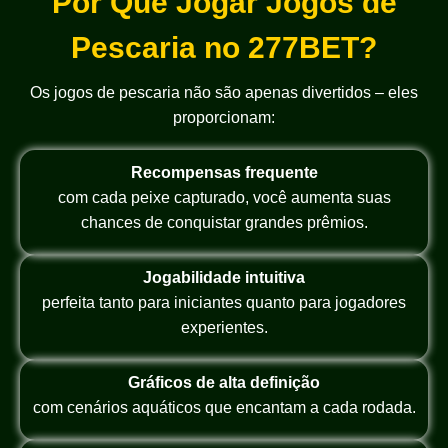
Por Que Jogar Jogos de
Pescaria no 277BET?
Os jogos de pescaria não são apenas divertidos – eles
proporcionam:
Recompensas frequente
com cada peixe capturado, você aumenta suas
chances de conquistar grandes prêmios.
Jogabilidade intuitiva
perfeita tanto para iniciantes quanto para jogadores
experientes.
Gráficos de alta definição
com cenários aquáticos que encantam a cada rodada.