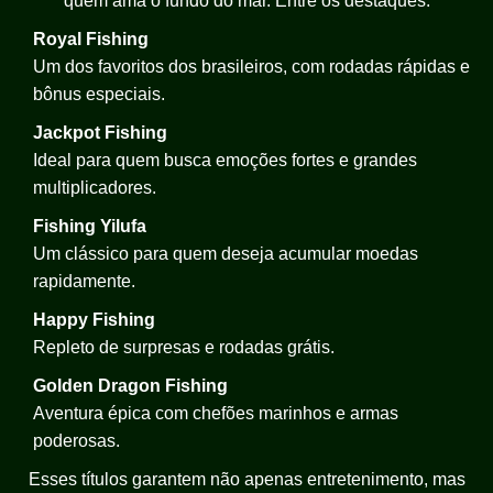
quem ama o fundo do mar. Entre os destaques:
Royal Fishing
Um dos favoritos dos brasileiros, com rodadas rápidas e
bônus especiais.
Jackpot Fishing
Ideal para quem busca emoções fortes e grandes
multiplicadores.
Fishing Yilufa
Um clássico para quem deseja acumular moedas
rapidamente.
Happy Fishing
Repleto de surpresas e rodadas grátis.
Golden Dragon Fishing
Aventura épica com chefões marinhos e armas
poderosas.
Esses títulos garantem não apenas entretenimento, mas