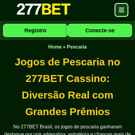
Registro
Conecte-se
Home
»
Pescaria
Jogos de Pescaria no
277BET Cassino:
Diversão Real com
Grandes Prêmios
No 277BET Brasil, os jogos de pescaria ganharam
destaque por unir adrenalina, estratégia e chances reais de