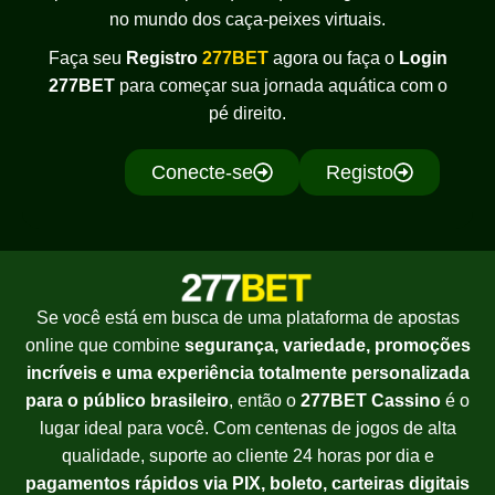
no mundo dos caça-peixes virtuais.
Faça seu
Registro
277BET
agora ou faça o
Login
277BET
para começar sua jornada aquática com o
pé direito.
Conecte-se
Registo
Se você está em busca de uma plataforma de apostas
online que combine
segurança, variedade, promoções
incríveis e uma experiência totalmente personalizada
para o público brasileiro
, então o
277BET Cassino
é o
lugar ideal para você. Com centenas de jogos de alta
qualidade, suporte ao cliente 24 horas por dia e
pagamentos rápidos via PIX, boleto, carteiras digitais