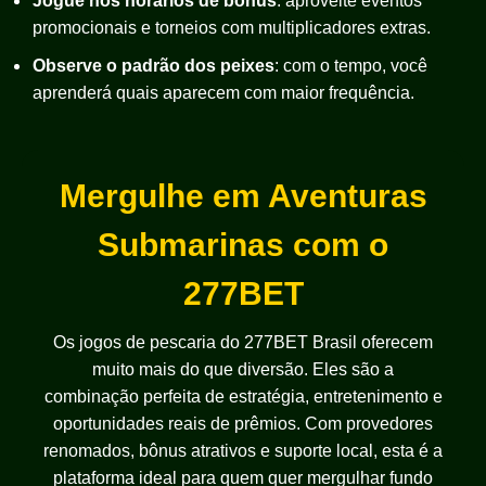
Jogue nos horários de bônus
: aproveite eventos
promocionais e torneios com multiplicadores extras.
Observe o padrão dos peixes
: com o tempo, você
aprenderá quais aparecem com maior frequência.
Mergulhe em Aventuras
Submarinas com o
277BET
Os jogos de pescaria do 277BET Brasil oferecem
muito mais do que diversão. Eles são a
combinação perfeita de estratégia, entretenimento e
oportunidades reais de prêmios. Com provedores
renomados, bônus atrativos e suporte local, esta é a
plataforma ideal para quem quer mergulhar fundo