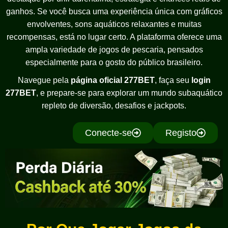
ganhos. Se você busca uma experiência única com gráficos
envolventes, sons aquáticos relaxantes e muitas
recompensas, está no lugar certo. A plataforma oferece uma
ampla variedade de jogos de pescaria, pensados
especialmente para o gosto do público brasileiro.
Navegue pela
página oficial 277BET
, faça seu
login
277BET
, e prepare-se para explorar um mundo subaquático
repleto de diversão, desafios e jackpots.
Conecte-se
Registo