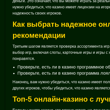
деньги. Это означает, что вы можете играть за реал
нужно убедиться, что казино имеет лицензии на иго
надежность своих игроков.
Как выбрать надежное онл
рекомендации
Третьим шагом является проверка ассортимента игр.
выбор игр, включая слоты, карточные игры и игры с
понравятся.
Проверьте, есть ли в казино программное о
Проверьте, есть ли в казино программа лоя
Наконец, вам нужно убедиться, что казино имеет п
других игроков, чтобы убедиться, что казино являет
Топ-5 онлайн-казино с лу