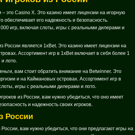
 – это Casino X. Это казино имеет лицензии на игорную
то обеспечивает его надежность и безопасность.
3 000 игр, включая слоты, игры с реальными дилерами и
 России является 1xBet. Это казино имеет лицензии на
тровах. Ассортимент игр в 1xBet включает в себя более 1
 и лото.
еньги, вам стоит обратить внимание на Betwinner. Это
иргизии и на Каймановых островах. Ассортимент игр в
 слоты, игры с реальными дилерами и лото.
гроков из России, вам нужно убедиться, что оно имеет
езопасность и надежность своих игроков.
з России
 России, вам нужно убедиться, что они предлагают игры на