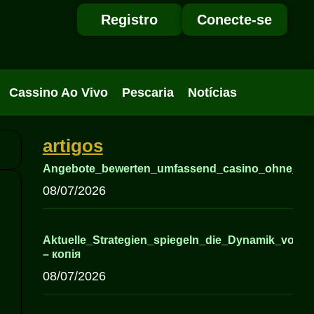
Registro
Conecte-se
Cassino Ao Vivo
Pescaria
Notícias
artigos
Angebote_bewerten_umfassend_casino_ohne_oasis
08/07/2026
Aktuelle_Strategien_spiegeln_die_Dynamik_von_
– копія
08/07/2026