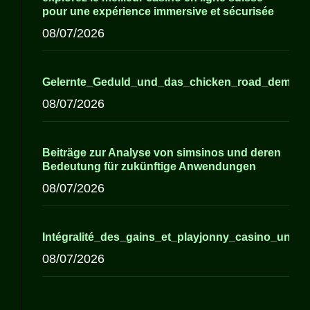
pour une expérience immersive et sécurisée
08/07/2026
Gelernte_Geduld_und_das_chicken_road_demo_für
08/07/2026
Beiträge zur Analyse von simsinos und deren
Bedeutung für zukünftige Anwendungen
08/07/2026
Intégralité_des_gains_et_playjonny_casino_une_
08/07/2026