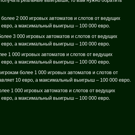
и получать реальные выигрыши, то вам нужно обратить
ам более 2 000 игровых автоматов и слотов от ведущих
 евро, а максимальный выигрыш – 100 000 евро.
м более 3 000 игровых автоматов и слотов от ведущих
 евро, а максимальный выигрыш – 100 000 евро.
олее 1 000 игровых автоматов и слотов от ведущих
 евро, а максимальный выигрыш – 100 000 евро.
т игрокам более 1 000 игровых автоматов и слотов от
вляет 10 евро, а максимальный выигрыш – 100 000 евро.
 более 1 000 игровых автоматов и слотов от ведущих
 евро, а максимальный выигрыш – 100 000 евро.