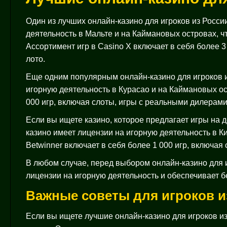
Один из лучших онлайн-казино для игроков из России
деятельность в Мальте и на Каймановых островах, ч
Ассортимент игр в Casino X включает в себя более 
лото.
Еще одним популярным онлайн-казино для игроков из
игорную деятельность в Курасао и на Каймановых ос
000 игр, включая слоты, игры с реальными дилерами
Если вы ищете казино, которое предлагает игры на д
казино имеет лицензии на игорную деятельность в К
Betwinner включает в себя более 1 000 игр, включая
В любом случае, перед выбором онлайн-казино для и
лицензии на игорную деятельность и обеспечивает б
Важные советы для игроков и
Если вы ищете лучшие онлайн-казино для игроков из