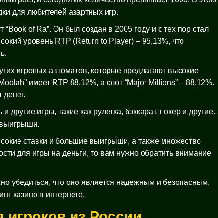
ки для любителей азартных игр.
“Book of Ra”. Он был создан в 2005 году и с тех пор стал
сокий уровень RTP (Return to Player) – 95,13%, что
ь.
ругих игровых автоматов, которые предлагают высокие
olah” имеет RTP 88,12%, а слот “Major Millions” – 88,12%.
 денег.
 другие игры, такие как рулетка, бэккарат, покер и другие.
 выигрыши.
ысокие ставки и большие выигрыши, а также множество
сти для игры на деньги, то вам нужно обратить внимание
но убедиться, что оно является надежным и безопасным.
нг казино в интернете.
 игроков из России