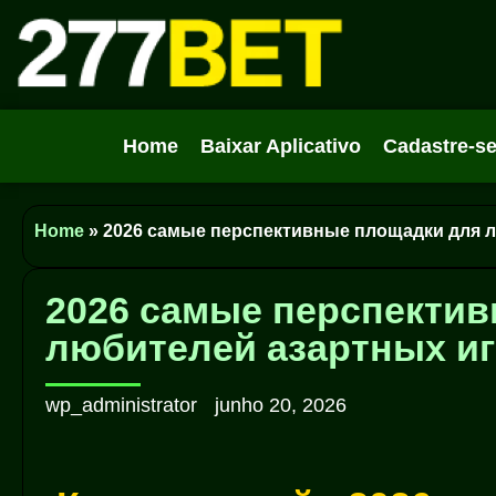
Home
Baixar Aplicativo
Cadastre-s
Home
»
2026 самые перспективные площадки для л
2026 самые перспекти
любителей азартных иг
wp_administrator
junho 20, 2026