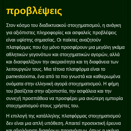
προβλέψεις
Στον κόσμο του διαδικτυακού στοιχηματισμού, η ανάγκη
για αξιόπιστες πληροφορίες και ασφαλείς προβλέψεις
είναι υψίστης σημασίας. Οι παίκτες αναζητούν
πλατφόρμες που όχι μόνο προσφέρουν μια μεγάλη γκάμα
αθλητικών γεγονότων και στοιχηματικών αγορών, αλλά
και διασφαλίζουν την ακεραιότητα και τη διαφάνεια των
λειτουργιών τους. Μια τέτοια πλατφόρμα είναι το
pamestoixima, ένα από τα πιο γνωστά και καθιερωμένα
ονόματα στην ελληνική αγορά στοιχηματισμού. Η φήμη
του βασίζεται στην αξιοπιστία, την ασφάλεια και την
συνεχή προσπάθεια να προσφέρει μια ανώτερη εμπειρία
στοιχηματισμού στους χρήστες του.
Η επιλογή της κατάλληλης πλατφόρμας στοιχηματισμού
δεν είναι μια απλή υπόθεση. Απαιτεί προσεκτική έρευνα
και αξιολόγηση διαφόρων παραγόντων, όπως η γκάμα