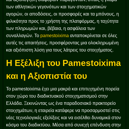
των αθλητικών γεγονότων και των στοιχηματικών
αγορών, οι αποδόσεις, οι προσφορές και τα μπόνους, η
φιλικότητα προς το χρήστη της πλατφόρμας, η ταχύτητα
των πληρωμών και, βέβαια, η ασφάλεια των
συναλλαγών. Το
pamestoixima
ανταποκρίνεται σε όλες
αυτές τις απαιτήσεις, προσφέροντας μια ολοκληρωμένη
και αξιόπιστη λύση για τους λάτρεις του στοιχήματος.
Η Εξέλιξη του Pamestoixima
και η Αξιοπιστία του
Το pamestoixima έχει μια μακρά και επιτυχημένη πορεία
στον χώρο του διαδικτυακού στοιχηματισμού στην
Ελλάδα. Ξεκινώντας ως ένα παραδοσιακό πρακτορείο
στοιχημάτων, η εταιρεία κατάφερε να προσαρμοστεί στις
νέες τεχνολογικές εξελίξεις και να εισέλθει δυναμικά στον
κόσμο του διαδικτύου. Μέσα από συνεχή επένδυση στην