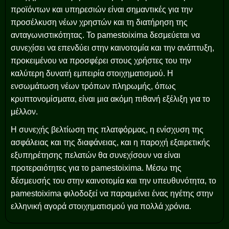
προϊόντων και υπηρεσιών είναι σημαντικές για την
προσέλκυση νέων χρηστών και τη διατήρηση της
ανταγωνιστικότητας. Το pamestoixima δεσμεύεται να
συνεχίσει να επενδύει στην καινοτομία και την ανάπτυξη,
προκειμένου να προσφέρει στους χρήστες του την
καλύτερη δυνατή εμπειρία στοιχηματισμού. Η
ενσωμάτωση νέων τρόπων πληρωμής, όπως
κρυπτονομίσματα, είναι μια ακόμη πιθανή εξέλιξη για το
μέλλον.
Η συνεχής βελτίωση της πλατφόρμας, η ενίσχυση της
ασφάλειας και της διαφάνειας, και η παροχή εξαιρετικής
εξυπηρέτησης πελατών θα συνεχίσουν να είναι
προτεραιότητες για το pamestoixima. Μέσω της
δέσμευσής του στην καινοτομία και την υπευθυνότητα, το
pamestoixima φιλοδοξεί να παραμείνει ένας ηγέτης στην
ελληνική αγορά στοιχηματισμού για πολλά χρόνια.