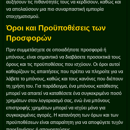
αυξήσουν τις πιθανότητές τους να κερδίσουν, καθώς και
να απολαύσουν μια πιο συναρπαστική εμπειρία
στοιχηματισμού.
Όροι και Προϋποθέσεις των
Προσφορών
Πριν συμμετάσχετε σε οποιαδήποτε προσφορά ή
μπόνους, είναι σημαντικό να διαβάσετε προσεκτικά τους
όρους και τις προϋποθέσεις που ισχύουν. Οι όροι αυτοί
καθορίζουν τις απαιτήσεις που πρέπει να πληροίτε για να
λάβετε το μπόνους, καθώς και τους κανόνες που διέπουν
τη χρήση του. Για παράδειγμα, ένα μπόνους κατάθεσης
μπορεί να απαιτεί να καταθέσετε ένα συγκεκριμένο ποσό
χρημάτων στον λογαριασμό σας, ενώ ένα μπόνους
επιστροφής χρημάτων μπορεί να ισχύει μόνο για
συγκεκριμένες αγορές. Η κατανόηση των όρων και των
προϋποθέσεων είναι απαραίτητη για να αποφύγετε τυχόν
παρεξηγήσεις ή απογοητεύσεις.