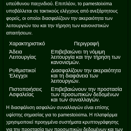
υπεύθυνου παιχνιδιού. Επιπλέον, το pamestoixima
υποβάλλεται σε τακτικούς ελέγχους από ανεξάρτητους
φορείς, οι οποίοι διασφαλίζουν την ακεραιότητα των
λειτουργιών του και την τήρηση των κανονιστικών
απαιτήσεων.
Χαρακτηριστικό
Περιγραφή
Άδεια
Επιβεβαιώνει τη νόμιμη
Λειτουργίας
λειτουργία και την τήρηση των
κανονισμών.
Ρυθμιστικοί
Διασφαλίζουν την ακεραιότητα
Έλεγχοι
και τη διαφάνεια των
λειτουργιών.
Πιστοποιήσεις
Επιβεβαιώνουν την προστασία
Ασφαλείας
των προσωπικών δεδομένων
και των συναλλαγών.
Η διασφάλιση ασφαλών συναλλαγών είναι επίσης
υψίστης σημασίας για το pamestoixima. Η πλατφόρμα
χρησιμοποιεί προηγμένα συστήματα κρυπτογράφησης
για την προστασία των προσωπικών δεδομένων και των