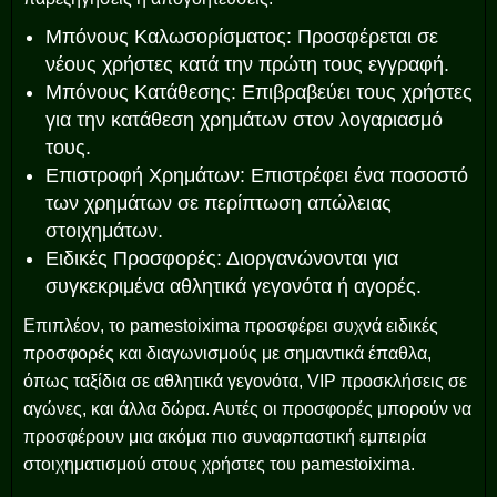
Μπόνους Καλωσορίσματος: Προσφέρεται σε
νέους χρήστες κατά την πρώτη τους εγγραφή.
Μπόνους Κατάθεσης: Επιβραβεύει τους χρήστες
για την κατάθεση χρημάτων στον λογαριασμό
τους.
Επιστροφή Χρημάτων: Επιστρέφει ένα ποσοστό
των χρημάτων σε περίπτωση απώλειας
στοιχημάτων.
Ειδικές Προσφορές: Διοργανώνονται για
συγκεκριμένα αθλητικά γεγονότα ή αγορές.
Επιπλέον, το pamestoixima προσφέρει συχνά ειδικές
προσφορές και διαγωνισμούς με σημαντικά έπαθλα,
όπως ταξίδια σε αθλητικά γεγονότα, VIP προσκλήσεις σε
αγώνες, και άλλα δώρα. Αυτές οι προσφορές μπορούν να
προσφέρουν μια ακόμα πιο συναρπαστική εμπειρία
στοιχηματισμού στους χρήστες του pamestoixima.