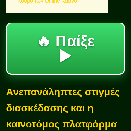
Κόσμο των Online Καζίνο
🔥 Παίξε
▶️
Ανεπανάληπτες στιγμές
διασκέδασης και η
καινοτόμος πλατφόρμα