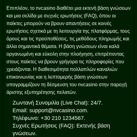
Επιπλέον, το nvcasino διαθέτει μια εκτενή βάση γνώσεων
και μια σελίδα με συχνές ερωτήσεις (FAQ), όπου οι
παίκτες μπορούν να βρουν απαντήσεις σε κοινές
ερωτήσεις σχετικά με τη λειτουργία της πλατφόρμας, τους
όρους και τις προϋποθέσεις, τις μεθόδους πληρωμής και
άλλα σημαντικά θέματα. Η βάση γνώσεων είναι καλά
οργανωμένη και εύκολη στην πλοήγηση, επιτρέποντας
στους παίκτες να βρουν γρήγορα τις πληροφορίες που
χρειάζονται. Η διαθεσιμότητα πολλαπλών καναλιών
επικοινωνίας και η λεπτομερής βάση γνώσεων
υπογραμμίζουν τη δέσμευση του nvcasino στην παροχή
άριστης εξυπηρέτησης πελατών.
Ζωντανή Συνομιλία (Live Chat): 24/7.
Email:
support@nvcasino.com
.
Τηλέφωνο: +30 210 1234567.
Συχνές Ερωτήσεις (FAQ): Εκτενής βάση
γνώσεων.