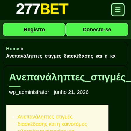
Registro
Conecte-se
Home
»
Ανεπανάληπτες_στιγμές_διασκέδασης_και_η_κα
Ανεπανάληπτες_στιγμές_
wp_administrator
junho 21, 2026
Ανεπανάληπτες στιγμές
διασκέδασης και η καινοτόμος