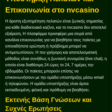
Επικοινωνία στο nvcasino
Η άριστη εξυπηρέτηση πελατών είναι ζωτικής σημασίας
για κάθε διαδικτυακό καζίνο, και το nvcasino δεν αποτελεί
εξαίρεση. Η πλατφόρμα προσφέρει μια σειρά από
κανάλια επικοινωνίας για να βοηθήσει τους παίκτες με
οποιαδήποτε ερώτηση ή πρόβλημα μπορεί να
αντιμετωπίσουν. Η πιο γρήγορη και αποτελεσματική
μέθοδος είναι συνήθως η ζωντανή συνομιλία (live chat), η
οποία είναι διαθέσιμη 24 ώρες το 24, 7 ημέρες την
εβδομάδα. Οι παίκτες μπορούν επίσης να
επικοινωνήσουν με την ομάδα υποστήριξης μέσω email
ή τηλεφώνου. Η ομάδα υποστήριξης είναι άρτια
εκπαιδευμένη, φιλική και πρόθυμη να βοηθήσει.
Εκτενής Βάση Γνώσεων και
Συχνές Ερωτήσεις