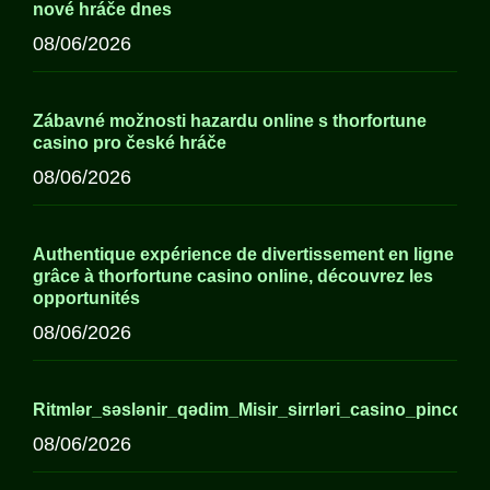
nové hráče dnes
08/06/2026
Zábavné možnosti hazardu online s thorfortune
casino pro české hráče
08/06/2026
Authentique expérience de divertissement en ligne
grâce à thorfortune casino online, découvrez les
opportunités
08/06/2026
Ritmlər_səslənir_qədim_Misir_sirrləri_casino_pinco_ilə
08/06/2026