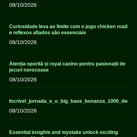
08/10/2026
Curiosidade leva ao limite com o jogo chicken road
e reflexos afiados são essenciais
08/10/2026
Atenția sporită și royal casino pentru pasionații de
jocuri norocoase
08/10/2026
Incrível_jornada_e_o_big_bass_bonanza_1000_demo_
08/10/2026
Essential insights and mystake unlock exciting