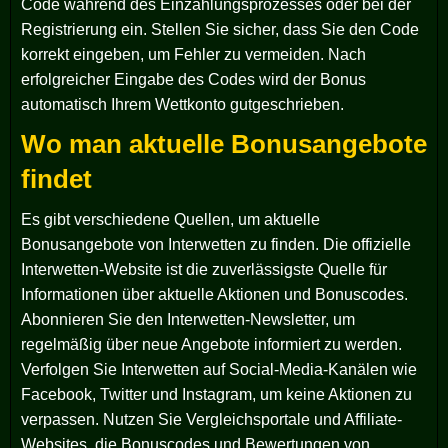
Code während des Einzahlungsprozesses oder bei der
Registrierung ein. Stellen Sie sicher, dass Sie den Code
korrekt eingeben, um Fehler zu vermeiden. Nach
erfolgreicher Eingabe des Codes wird der Bonus
automatisch Ihrem Wettkonto gutgeschrieben.
Wo man aktuelle Bonusangebote
findet
Es gibt verschiedene Quellen, um aktuelle
Bonusangebote von Interwetten zu finden. Die offizielle
Interwetten-Website ist die zuverlässigste Quelle für
Informationen über aktuelle Aktionen und Bonuscodes.
Abonnieren Sie den Interwetten-Newsletter, um
regelmäßig über neue Angebote informiert zu werden.
Verfolgen Sie Interwetten auf Social-Media-Kanälen wie
Facebook, Twitter und Instagram, um keine Aktionen zu
verpassen. Nutzen Sie Vergleichsportale und Affiliate-
Websites, die Bonuscodes und Bewertungen von