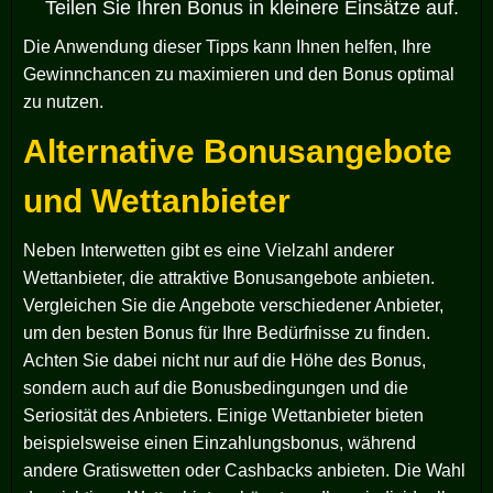
Teilen Sie Ihren Bonus in kleinere Einsätze auf.
Die Anwendung dieser Tipps kann Ihnen helfen, Ihre
Gewinnchancen zu maximieren und den Bonus optimal
zu nutzen.
Alternative Bonusangebote
und Wettanbieter
Neben Interwetten gibt es eine Vielzahl anderer
Wettanbieter, die attraktive Bonusangebote anbieten.
Vergleichen Sie die Angebote verschiedener Anbieter,
um den besten Bonus für Ihre Bedürfnisse zu finden.
Achten Sie dabei nicht nur auf die Höhe des Bonus,
sondern auch auf die Bonusbedingungen und die
Seriosität des Anbieters. Einige Wettanbieter bieten
beispielsweise einen Einzahlungsbonus, während
andere Gratiswetten oder Cashbacks anbieten. Die Wahl