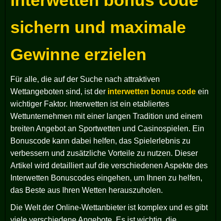
interwetten bonus code
sichern und maximale
Gewinne erzielen
Für alle, die auf der Suche nach attraktiven
Wettangeboten sind, ist der
interwetten bonus code
ein
wichtiger Faktor. Interwetten ist ein etabliertes
Wettunternehmen mit einer langen Tradition und einem
breiten Angebot an Sportwetten und Casinospielen. Ein
Bonuscode kann dabei helfen, das Spielerlebnis zu
verbessern und zusätzliche Vorteile zu nutzen. Dieser
Artikel wird detailliert auf die verschiedenen Aspekte des
Interwetten Bonuscodes eingehen, um Ihnen zu helfen,
das Beste aus Ihren Wetten herauszuholen.
Die Welt der Online-Wettanbieter ist komplex und es gibt
viele verschiedene Angebote. Es ist wichtig, die