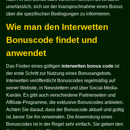
unerlässlich, sich vor der Inanspruchnahme eines Bonus
über die spezifischen Bedingungen zu informieren.
Wie man den Interwetten
Bonuscode findet und
anwendet
Das Finden eines gültigen
interwetten bonus code
ist
der erste Schritt zur Nutzung eines Bonusangebots.
Interwetten veröffentlicht Bonuscodes regelmäßig auf
seiner Website, in Newslettern und über Social-Media-
Kanäle. Es gibt auch verschiedene Partnerseiten und
Affiliate-Programme, die exklusive Bonuscodes anbieten.
Achten Sie darauf, dass der Bonuscode aktuell und gültig
ist, bevor Sie ihn verwenden. Die Anwendung eines
Bonuscodes ist in der Regel sehr einfach. Sie geben den