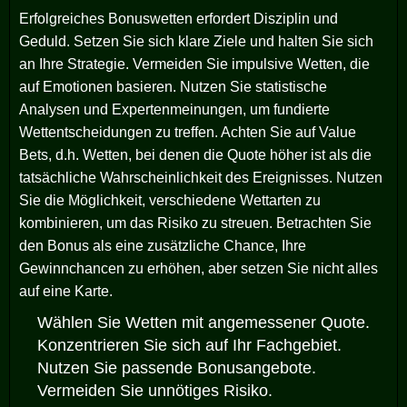
Erfolgreiches Bonuswetten erfordert Disziplin und
Geduld. Setzen Sie sich klare Ziele und halten Sie sich
an Ihre Strategie. Vermeiden Sie impulsive Wetten, die
auf Emotionen basieren. Nutzen Sie statistische
Analysen und Expertenmeinungen, um fundierte
Wettentscheidungen zu treffen. Achten Sie auf Value
Bets, d.h. Wetten, bei denen die Quote höher ist als die
tatsächliche Wahrscheinlichkeit des Ereignisses. Nutzen
Sie die Möglichkeit, verschiedene Wettarten zu
kombinieren, um das Risiko zu streuen. Betrachten Sie
den Bonus als eine zusätzliche Chance, Ihre
Gewinnchancen zu erhöhen, aber setzen Sie nicht alles
auf eine Karte.
Wählen Sie Wetten mit angemessener Quote.
Konzentrieren Sie sich auf Ihr Fachgebiet.
Nutzen Sie passende Bonusangebote.
Vermeiden Sie unnötiges Risiko.