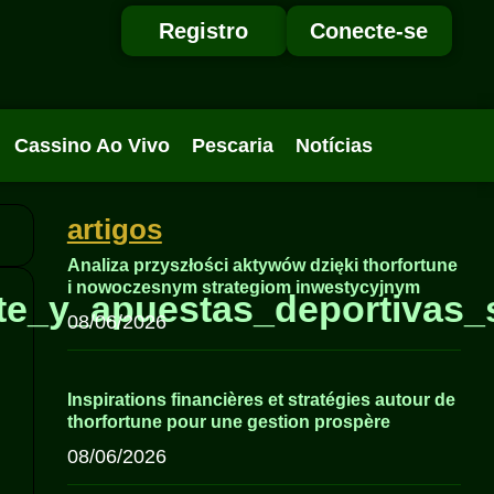
Registro
Conecte-se
Cassino Ao Vivo
Pescaria
Notícias
artigos
Analiza przyszłości aktywów dzięki thorfortune
i nowoczesnym strategiom inwestycyjnym
te_y_apuestas_deportivas_
08/06/2026
Inspirations financières et stratégies autour de
thorfortune pour une gestion prospère
08/06/2026