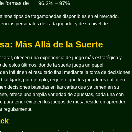
de formas de
96.2% – 97%
 distintos tipos de tragamonedas disponibles en el mercado.
encias personales de cada jugador y de su nivel de
sa: Más Allá de la Suerte
accarat, ofrecen una experiencia de juego más estratégica y
 de estos últimos, donde la suerte juega un papel
n influir en el resultado final mediante la toma de decisiones
l blackjack, por ejemplo, requiere que los jugadores calculen
en decisiones basadas en las cartas que ya tienen en su
u parte, ofrece una amplia variedad de apuestas, cada una con
e para tener éxito en los juegos de mesa reside en aprender
ar regularmente.
ack