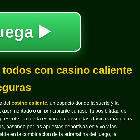
uega ▶️
 todos con casino caliente
eguras
do del
casino caliente
, un espacio donde la suerte y la
xperimentado o un principiante curioso, la posibilidad de
 presente. La oferta es variada: desde las clásicas máquinas
, pasando por las apuestas deportivas en vivo y las
eside en la combinación de la adrenalina del juego, la