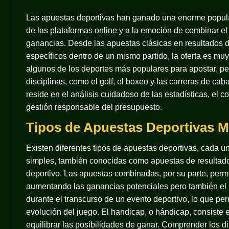
Las apuestas deportivas han ganado una enorme populari
de las plataformas online y a la emoción de combinar el
ganancias. Desde las apuestas clásicas en resultados 
específicos dentro de un mismo partido, la oferta es muy v
algunos de los deportes más populares para apostar, p
disciplinas, como el golf, el boxeo y las carreras de cab
reside en el análisis cuidadoso de las estadísticas, el 
gestión responsable del presupuesto.
Tipos de Apuestas Deportivas
Existen diferentes tipos de apuestas deportivas, cada un
simples, también conocidas como apuestas de resultado f
deportivo. Las apuestas combinadas, por su parte, perm
aumentando las ganancias potenciales pero también el ri
durante el transcurso de un evento deportivo, lo que per
evolución del juego. El handicap, o hándicap, consiste 
equilibrar las posibilidades de ganar. Comprender los d