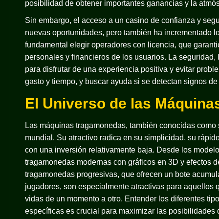
posibilidad de obtener importantes ganancias y la atmós
Sin embargo, el acceso a un casino de confianza y segur
nuevas oportunidades, pero también ha incrementado los 
fundamental elegir operadores con licencia, que garanti
personales y financieros de los usuarios. La seguridad, 
para disfrutar de una experiencia positiva y evitar prob
gasto y tiempo, y buscar ayuda si se detectan signos de
El Universo de las Máquin
Las máquinas tragamonedas, también conocidas como slo
mundial. Su atractivo radica en su simplicidad, su rápid
con una inversión relativamente baja. Desde los modelo
tragamonedas modernas con gráficos en 3D y efectos de
tragamonedas progresivas, que ofrecen un bote acumul
jugadores, son especialmente atractivas para aquellos 
vidas de un momento a otro. Entender los diferentes tip
específicas es crucial para maximizar las posibilidades 