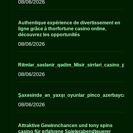
08/06/2026
Authentique expérience de divertissement en
ligne grâce à thorfortune casino online,
découvrez les opportunités
08/06/2026
Ritmlər_səslənir_qədim_Misir_sirrləri_casino_pinco
08/06/2026
Şaxəsində_ən_yaxşı_oyunlar_pinco_azerbaycan_pl
08/06/2026
Attraktive Gewinnchancen und tony spins
casino für erfahrene Spielerabendteuerer