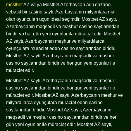
mostbet
AZ və ya Mostbet Azerbaycan adlı qazancı
vebasit bir casino saytı, Azerbaycanın milyonlara mal
olan oyunçuları üçün ideal seçimdir. Mostbet AZ saytı,
Azerbaycanın məqsədli və məşhur casino saytlarından
biridir və hər gün yeni oyunlar ilə müraciət edir. Mostbet
AZ saytı, Azerbaycanın məşhur və milyardılarca
oyunçulara müraciət edən casino saytlarından biridir.
Mostbet AZ saytı, Azerbaycanın məqsədli və məşhur
casino saytlarından biridir və hər gün yeni oyunlar ilə
müraciət edir.
Mostbet AZ saytı, Azerbaycanın məqsədli və məşhur
casino saytlarından biridir və hər gün yeni oyunlar ilə
müraciət edir. Mostbet AZ saytı, Azerbaycanın məşhur və
milyardılarca oyunçulara müraciət edən casino
saytlarından biridir. Mostbet AZ saytı, Azerbaycanın
məqsədli və məşhur casino saytlarından biridir və hər
gün yeni oyunlar ilə müraciət edir. Mostbet AZ saytı,