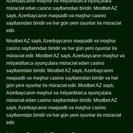
Azerbaycanın məşhur və milyardılarca oyunçulara
müraciət edən casino saytlarından biridir. Mostbet AZ
saytı, Azerbaycanın məqsədli və məşhur casino
saytlarından biridir və hər gün yeni oyunlar ilə müraciət
edir.
Mostbet AZ saytı, Azerbaycanın məqsədli və məşhur
casino saytlarından biridir və hər gün yeni oyunlar ilə
müraciət edir. Mostbet AZ saytı, Azerbaycanın məşhur və
milyardılarca oyunçulara müraciət edən casino
saytlarından biridir. Mostbet AZ saytı, Azerbaycanın
məqsədli və məşhur casino saytlarından biridir və hər
gün yeni oyunlar ilə müraciət edir. Mostbet AZ saytı,
Azerbaycanın məşhur və milyardılarca oyunçulara
müraciət edən casino saytlarından biridir. Mostbet AZ
saytı, Azerbaycanın məqsədli və məşhur casino
saytlarından biridir və hər gün yeni oyunlar ilə müraciət
edir.