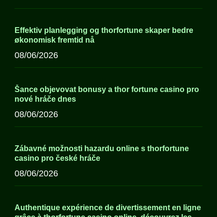
Effektiv planlegging og thorfortune skaper bedre
økonomisk fremtid nå
08/06/2026
Šance objevovat bonusy a thor fortune casino pro
nové hráče dnes
08/06/2026
Zábavné možnosti hazardu online s thorfortune
casino pro české hráče
08/06/2026
Authentique expérience de divertissement en ligne