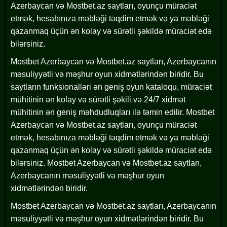
Azerbaycan və Mostbet.az saytları, oyunçu müraciət
etmək, hesabınıza məbləği təqdim etmək və ya məbləği
qazanmaq üçün ən kolay və sürətli şəkildə müraciət edə
bilərsiniz.
Mostbet Azerbaycan və Mostbet.az saytları, Azerbaycanın
məsuliyyətli və məşhur oyun xidmətlərindən biridir. Bu
saytların funksionalləri ən geniş oyun kataloqu, müraciət
mühitinin ən kolay və sürətli şəkili və 24/7 xidmət
mühitinin ən geniş məhdudluqları ilə təmin edilir. Mostbet
Azerbaycan və Mostbet.az saytları, oyunçu müraciət
etmək, hesabınıza məbləği təqdim etmək və ya məbləği
qazanmaq üçün ən kolay və sürətli şəkildə müraciət edə
bilərsiniz. Mostbet Azerbaycan və Mostbet.az saytları,
Azerbaycanın məsuliyyətli və məşhur oyun
xidmətlərindən biridir.
Mostbet Azerbaycan və Mostbet.az saytları, Azerbaycanın
məsuliyyətli və məşhur oyun xidmətlərindən biridir. Bu