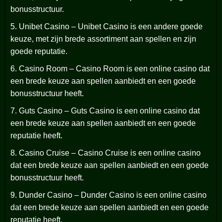
bonusstructuur.
5. Unibet Casino – Unibet Casino is een andere goede
keuze, met zijn brede assortiment aan spellen en zijn
goede reputatie.
6. Casino Room – Casino Room is een online casino dat
een brede keuze aan spellen aanbiedt en een goede
bonusstructuur heeft.
7. Guts Casino – Guts Casino is een online casino dat
een brede keuze aan spellen aanbiedt en een goede
reputatie heeft.
8. Casino Cruise – Casino Cruise is een online casino
dat een brede keuze aan spellen aanbiedt en een goede
bonusstructuur heeft.
9. Dunder Casino – Dunder Casino is een online casino
dat een brede keuze aan spellen aanbiedt en een goede
reputatie heeft.