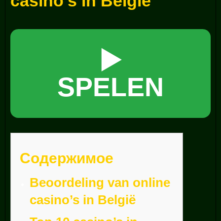
casino’s in België
▶️
SPELEN
Содержимое
Beoordeling van online
casino’s in België