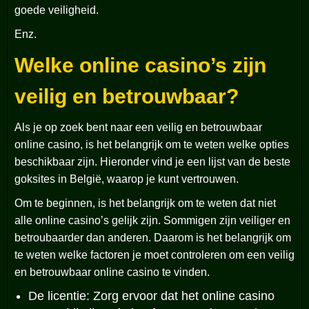
goede veiligheid.
Enz.
Welke online casino’s zijn
veilig en betrouwbaar?
Als je op zoek bent naar een veilig en betrouwbaar
online casino, is het belangrijk om te weten welke opties
beschikbaar zijn. Hieronder vind je een lijst van de beste
goksites in België, waarop je kunt vertrouwen.
Om te beginnen, is het belangrijk om te weten dat niet
alle online casino’s gelijk zijn. Sommigen zijn veiliger en
betroubaarder dan anderen. Daarom is het belangrijk om
te weten welke factoren je moet controleren om een veilig
en betrouwbaar online casino te vinden.
De licentie: Zorg ervoor dat het online casino