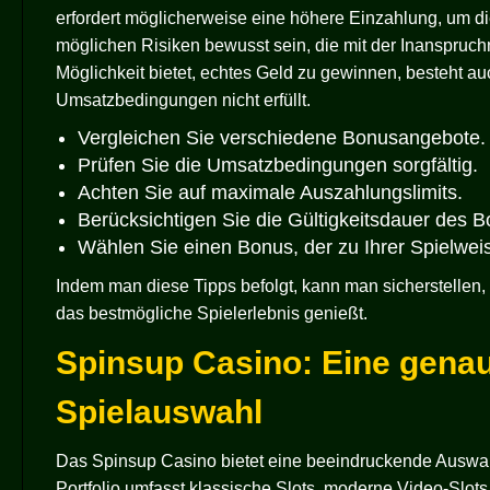
erfordert möglicherweise eine höhere Einzahlung, um di
möglichen Risiken bewusst sein, die mit der Inanspru
Möglichkeit bietet, echtes Geld zu gewinnen, besteht au
Umsatzbedingungen nicht erfüllt.
Vergleichen Sie verschiedene Bonusangebote.
Prüfen Sie die Umsatzbedingungen sorgfältig.
Achten Sie auf maximale Auszahlungslimits.
Berücksichtigen Sie die Gültigkeitsdauer des B
Wählen Sie einen Bonus, der zu Ihrer Spielwei
Indem man diese Tipps befolgt, kann man sicherstellen
das bestmögliche Spielerlebnis genießt.
Spinsup Casino: Eine gena
Spielauswahl
Das Spinsup Casino bietet eine beeindruckende Auswah
Portfolio umfasst klassische Slots, moderne Video-Slots