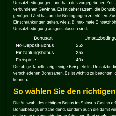
Umsatzbedingungen innerhalb des vorgegebenen Zeitraums
verbundenen Gewinne. Es ist daher ratsam, die Bonusbe
genügend Zeit hat, um die Bedingungen zu erfüllen. Z
Einschränkungen gelten, wie z. B. maximale Einsatzhöh
Umsatzbedingung ausgeschlossen sind.
Bonusart
Umsatzbeding
No-Deposit-Bonus
35x
Einzahlungsbonus
25x
Freispiele
40x
Die obige Tabelle zeigt einige Beispiele für Umsatzbed
verschiedenen Bonusarten. Es ist wichtig zu beachten,
können.
So wählen Sie den richtige
Die Auswahl des richtigen Bonus im Spinsup Casino erfo
Bonusbetrags entscheidend, sondern auch die damit 
sollte man die verschiedenen Arten von Boni vergleich