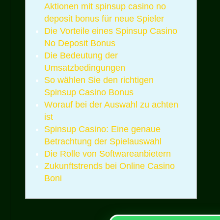
Aktionen mit spinsup casino no
deposit bonus für neue Spieler
Die Vorteile eines Spinsup Casino
No Deposit Bonus
Die Bedeutung der
Umsatzbedingungen
So wählen Sie den richtigen
Spinsup Casino Bonus
Worauf bei der Auswahl zu achten
ist
Spinsup Casino: Eine genaue
Betrachtung der Spielauswahl
Die Rolle von Softwareanbietern
Zukunftstrends bei Online Casino
Boni