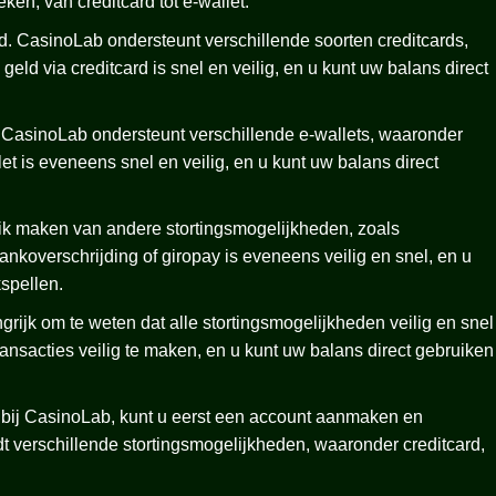
eken, van creditcard tot e-wallet.
rd. CasinoLab ondersteunt verschillende soorten creditcards,
eld via creditcard is snel en veilig, en u kunt uw balans direct
. CasinoLab ondersteunt verschillende e-wallets, waaronder
let is eveneens snel en veilig, en u kunt uw balans direct
uik maken van andere stortingsmogelijkheden, zoals
bankoverschrijding of giropay is eveneens veilig en snel, en u
spellen.
rijk om te weten dat alle stortingsmogelijkheden veilig en snel
ansacties veilig te maken, en u kunt uw balans direct gebruiken
d bij CasinoLab, kunt u eerst een account aanmaken en
 verschillende stortingsmogelijkheden, waaronder creditcard,