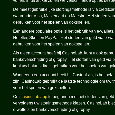
vullen. In dit artikel zullen we verschillende opties bespr
De meest gebruikelijke stortingsmethode is via creditca
waaronder Visa, Mastercard en Maestro. Het storten van g
gebruiken voor het spelen van gokspellen.
Een andere populaire optie is het gebruik van e-wallets
Neteller, Skrill en PayPal. Het storten van geld via e-wal
gebruiken voor het spelen van gokspellen.
Als u een account heeft bij CasinoLab, kunt u ook gebr
bankoverschrijding of giropay. Het storten van geld via 
kunt uw balans direct gebruiken voor het spelen van gok
Wanneer u een account heeft bij CasinoLab, is het belang
zijn. CasinoLab gebruikt de laatste technologie om uw tr
voor het spelen van gokspellen.
Om
casino lab app
te beginnen met het storten van gel
vervolgens uw stortingsmethode kiezen. CasinoLab biedt
e-wallets en bankoverschrijding of giropay.