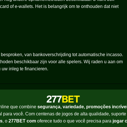
rd of e-wallets. Het is belangrijk om te onthouden dat niet
 besproken, van bankoverschrijding tot automatische incasso.
ethoden beschikbaar zijn voor alle spelers. Wij raden u aan om
uw inleg te financieren.
online que combine
segurança, variedade, promoções incrívei
al para você. Com centenas de jogos de alta qualidade, suporte 
as
, o
277BET com
oferece tudo o que você precisa para
jogar 