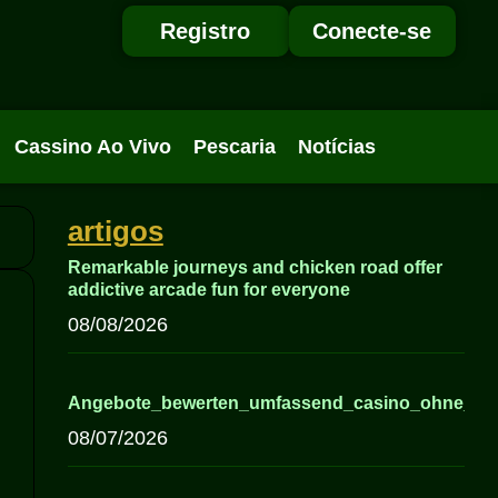
Registro
Conecte-se
Cassino Ao Vivo
Pescaria
Notícias
artigos
Remarkable journeys and chicken road offer
addictive arcade fun for everyone
08/08/2026
Angebote_bewerten_umfassend_casino_ohne_oasis
08/07/2026