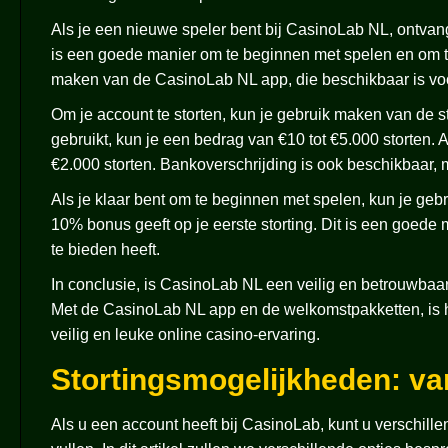
Als je een nieuwe speler bent bij CasinoLab NL, ontvan
is een goede manier om te beginnen met spelen en om te
maken van de CasinoLab NL app, die beschikbaar is voo
Om je account te storten, kun je gebruik maken van de sto
gebruikt, kun je een bedrag van €10 tot €5.000 storten. Al
€2.000 storten. Bankoverschrijding is ook beschikbaar,
Als je klaar bent om te beginnen met spelen, kun je ge
10% bonus geeft op je eerste storting. Dit is een goede
te bieden heeft.
In conclusie, is CasinoLab NL een veilig en betrouwbaar
Met de CasinoLab NL app en de welkomstpakketten, is h
veilig en leuke online casino-ervaring.
Stortingsmogelijkheden: van
Als u een account heeft bij CasinoLab, kunt u verschill