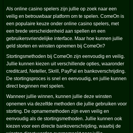
Als online casino spelers zijn jullie op zoek naar een
veilig en betrouwbaar platform om te spelen. ComeOn is
een populaire keuze onder online casino spelers, met
een brede verscheidenheid aan spellen en een
gebruikersvriendelijke interface. Maar hoe kunnen jullie
geld storten en winsten opnemen bij ComeOn?
Stortingsmethoden bij ComeOn zijn eenvoudig en veilig.
Jullie kunnen kiezen uit verschillende opties, waaronder
creditcard, Neteller, Skrill, PayPal en bankoverschrijding.
De stortingsproces is snel en eenvoudig, en jullie kunnen
direct beginnen met spelen.
Wanneer jullie winnen, kunnen jullie deze winsten
opnemen via dezelfde methoden die jullie gebruiken voor
storting. De opnamemethoden zijn even veilig en
eenvoudig als de stortingsmethoden. Jullie kunnen ook
kiezen voor een directe bankoverschrijding, waarbij de