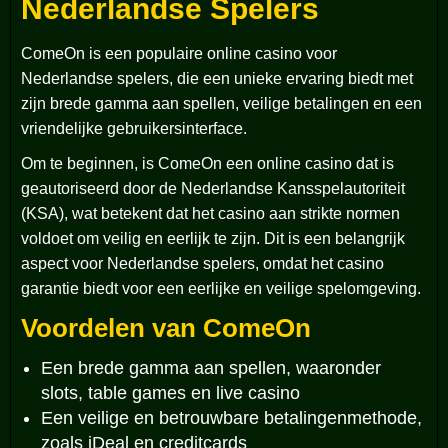
Nederlandse Spelers
ComeOn is een populaire online casino voor
Nederlandse spelers, die een unieke ervaring biedt met
zijn brede gamma aan spellen, veilige betalingen en een
vriendelijke gebruikersinterface.
Om te beginnen, is ComeOn een online casino dat is
geautoriseerd door de Nederlandse Kansspelautoriteit
(KSA), wat betekent dat het casino aan strikte normen
voldoet om veilig en eerlijk te zijn. Dit is een belangrijk
aspect voor Nederlandse spelers, omdat het casino
garantie biedt voor een eerlijke en veilige spelomgeving.
Voordelen van ComeOn
Een brede gamma aan spellen, waaronder
slots, table games en live casino
Een veilige en betrouwbare betalingenmethode,
zoals iDeal en creditcards