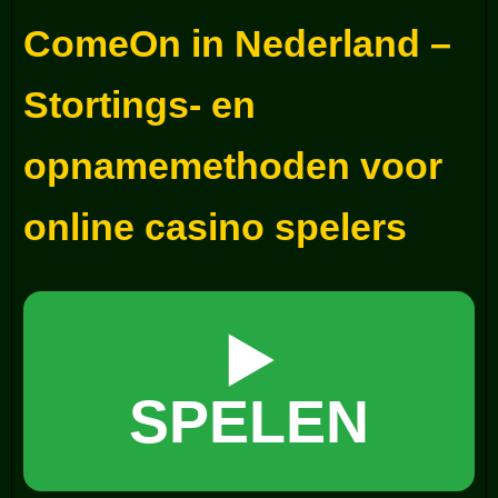
ComeOn in Nederland –
Stortings- en
opnamemethoden voor
online casino spelers
▶️
SPELEN