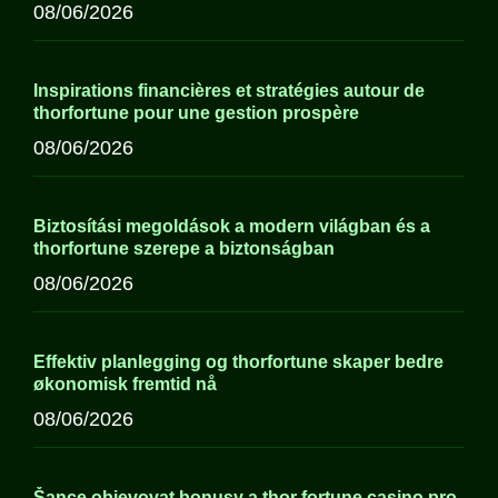
08/06/2026
Inspirations financières et stratégies autour de
thorfortune pour une gestion prospère
08/06/2026
Biztosítási megoldások a modern világban és a
thorfortune szerepe a biztonságban
08/06/2026
Effektiv planlegging og thorfortune skaper bedre
økonomisk fremtid nå
08/06/2026
Šance objevovat bonusy a thor fortune casino pro