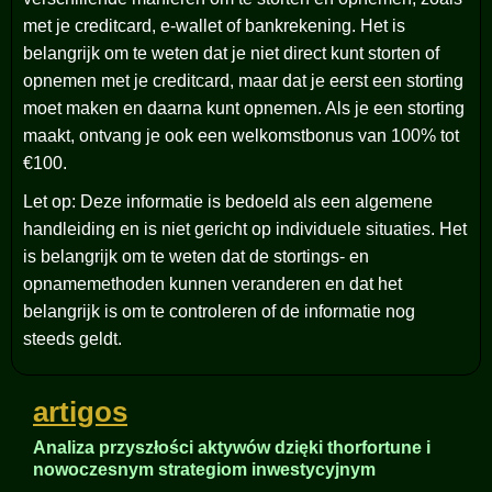
met je creditcard, e-wallet of bankrekening. Het is
belangrijk om te weten dat je niet direct kunt storten of
opnemen met je creditcard, maar dat je eerst een storting
moet maken en daarna kunt opnemen. Als je een storting
maakt, ontvang je ook een welkomstbonus van 100% tot
€100.
Let op: Deze informatie is bedoeld als een algemene
handleiding en is niet gericht op individuele situaties. Het
is belangrijk om te weten dat de stortings- en
opnamemethoden kunnen veranderen en dat het
belangrijk is om te controleren of de informatie nog
steeds geldt.
artigos
Analiza przyszłości aktywów dzięki thorfortune i
nowoczesnym strategiom inwestycyjnym