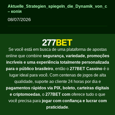
Aktuelle_Strategien_spiegeln_die_Dynamik_von_casi
– копія
08/07/2026
Se você está em busca de uma plataforma de apostas
online que combine
segurança, variedade, promoções
incríveis e uma experiência totalmente personalizada
para o público brasileiro
, então o
277BET Cassino
é o
lugar ideal para você. Com centenas de jogos de alta
qualidade, suporte ao cliente 24 horas por dia e
pagamentos rápidos via PIX, boleto, carteiras digitais
e criptomoedas
, o
277BET com
oferece tudo o que
você precisa para
jogar com confiança e lucrar com
praticidade
.