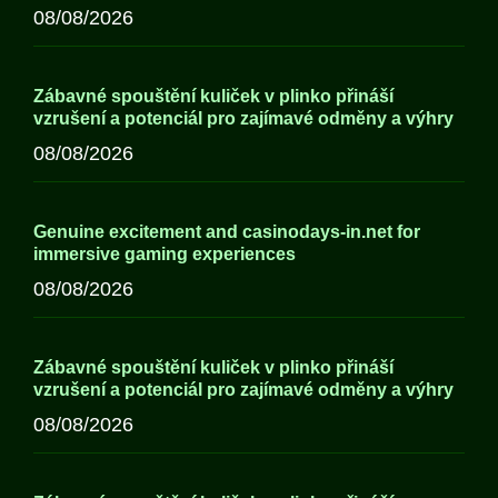
08/08/2026
Zábavné spouštění kuliček v plinko přináší
vzrušení a potenciál pro zajímavé odměny a výhry
08/08/2026
Genuine excitement and casinodays-in.net for
immersive gaming experiences
08/08/2026
Zábavné spouštění kuliček v plinko přináší
vzrušení a potenciál pro zajímavé odměny a výhry
08/08/2026