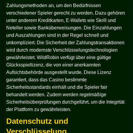
Zahlungsmethoden an, um den Bedürfnissen
verschiedener Spieler gerecht zu werden. Dazu gehören
unter anderem Kreditkarten, E-Wallets wie Skrill und
Neteller sowie Banküberweisungen. Die Einzahlungen
und Auszahlungen sind in der Regel schnell und
unkompliziert. Die Sicherheit der Zahlungstransaktionen
wird durch modernste Verschlüsselungstechnologien
gewährleistet. WildRobin verfügt über eine gültige
Glücksspiellizenz, die von einer anerkannten
Aufsichtsbehörde ausgestellt wurde. Diese Lizenz
garantiert, dass das Casino bestimmte
Sicherheitsstandards einhält und die Spieler fair
behandelt werden. Zudem werden regelmäßige
Sicherheitsüberprüfungen durchgeführt, um die Integrität
der Plattform zu gewährleisten.
Datenschutz und
Verschlüsselung