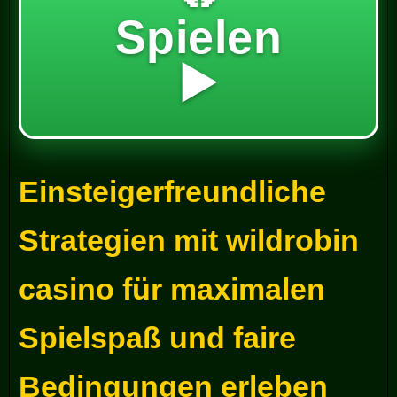
Spielen
▶️
Einsteigerfreundliche
Strategien mit wildrobin
casino für maximalen
Spielspaß und faire
Bedingungen erleben