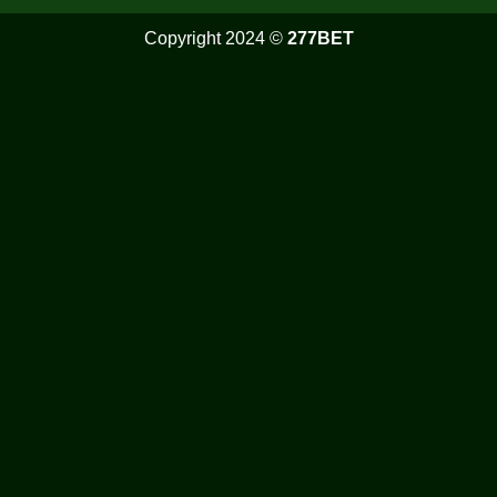
Copyright 2024 ©
277BET