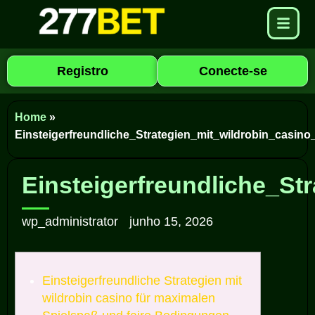
Registro
Conecte-se
Home
»
Einsteigerfreundliche_Strategien_mit_wildrobin_casin
Einsteigerfreundliche_St
wp_administrator
junho 15, 2026
Einsteigerfreundliche Strategien mit
wildrobin casino für maximalen