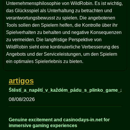
Unternehmensphilosophie von WildRobin. Es ist wichtig,
das Glücksspiel als Unterhaltung zu betrachten und
verantwortungsbewusst zu spielen. Die angebotenen
Tools sollen den Spielern helfen, die Kontrolle über ihr
Spielverhalten zu behalten und negative Konsequenzen
zu vermeiden. Die langfristige Perspektive von
WildRobin sieht eine kontinuierliche Verbesserung des
Angebots und der Serviceleistungen, um den Spielern
ein optimales Spielerlebnis zu bieten.
artigos
Štěstí_a_napětí_v_každém_pádu_s_plinko_game_zkou
08/08/2026
Genuine excitement and casinodays-in.net for
immersive gaming experiences