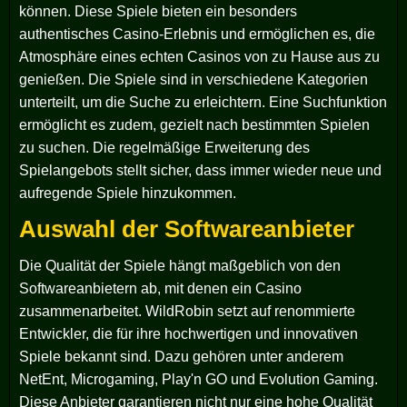
können. Diese Spiele bieten ein besonders
authentisches Casino-Erlebnis und ermöglichen es, die
Atmosphäre eines echten Casinos von zu Hause aus zu
genießen. Die Spiele sind in verschiedene Kategorien
unterteilt, um die Suche zu erleichtern. Eine Suchfunktion
ermöglicht es zudem, gezielt nach bestimmten Spielen
zu suchen. Die regelmäßige Erweiterung des
Spielangebots stellt sicher, dass immer wieder neue und
aufregende Spiele hinzukommen.
Auswahl der Softwareanbieter
Die Qualität der Spiele hängt maßgeblich von den
Softwareanbietern ab, mit denen ein Casino
zusammenarbeitet. WildRobin setzt auf renommierte
Entwickler, die für ihre hochwertigen und innovativen
Spiele bekannt sind. Dazu gehören unter anderem
NetEnt, Microgaming, Play'n GO und Evolution Gaming.
Diese Anbieter garantieren nicht nur eine hohe Qualität