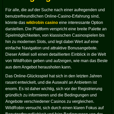
Für alle, die auf der Suche nach einer aufregenden und
benutzerfreundlichen Online-Casino-Erfahrung sind,
könnte das
wildrobin casino
eine interessante Option
darstellen. Die Plattform verspricht eine breite Palette an
Spielmöglichkeiten, von klassischen Casinospielen bis
hin zu modernen Slots, und legt dabei Wert auf eine
einfache Navigation und attraktive Bonusangebote.
Dieser Artikel soll einen detaillierten Einblick in die Welt
von WildRobin geben und aufzeigen, wie man das Beste
aus dem Angebot herausholen kann.
Das Online-Glücksspiel hat sich in den letzten Jahren
rasant entwickelt, und die Auswahl an Anbietern ist
enorm. Es ist daher wichtig, sich vor der Registrierung
gründlich zu informieren und die Bedingungen und
Angebote verschiedener Casinos zu vergleichen.
WildRobin versucht, sich durch einen klaren Fokus auf