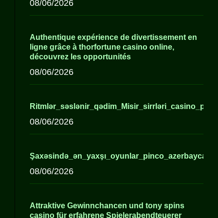
08/06/2026
Authentique expérience de divertissement en
ligne grâce à thorfortune casino online,
découvrez les opportunités
08/06/2026
Ritmlər_səslənir_qədim_Misir_sirrləri_casino_pinco
08/06/2026
Şaxəsində_ən_yaxşı_oyunlar_pinco_azerbaycan_pl
08/06/2026
Attraktive Gewinnchancen und tony spins
casino für erfahrene Spielerabendteuerer