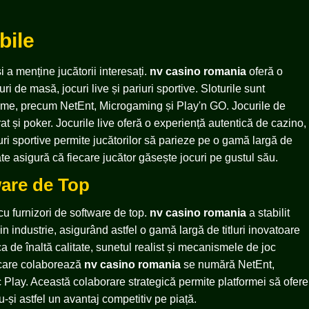
bile
 a menține jucătorii interesați.
nv casino romania
oferă o
ri de masă, jocuri live și pariuri sportive. Sloturile sunt
enume, precum NetEnt, Microgaming și Play'n GO. Jocurile de
t și poker. Jocurile live oferă o experiență autentică de cazino,
iuri sportive permite jucătorilor să parieze pe o gamă largă de
e asigură că fiecare jucător găsește jocuri pe gustul său.
ware de Top
 cu furnizori de software de top.
nv casino romania
a stabilit
in industrie, asigurând astfel o gamă largă de titluri inovatoare
ca de înaltă calitate, sunetul realist și mecanismele de joc
u care colaborează
nv casino romania
se numără NetEnt,
lay. Această colaborare strategică permite platformei să ofere
u-și astfel un avantaj competitiv pe piață.