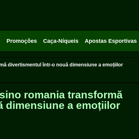
e
Promoções
Caça-Níqueis
Apostas Esportivas
mă divertismentul într-o nouă dimensiune a emoțiilor
asino romania transformă
ă dimensiune a emoțiilor