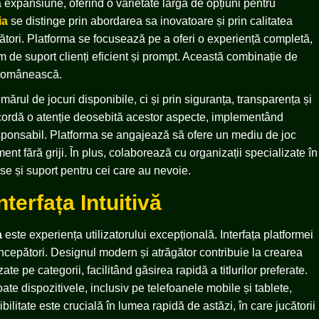
 expansiune, oferind o varietate largă de opțiuni pentru
ia
se distinge prin abordarea sa inovatoare și prin calitatea
cători. Platforma se focusează pe a oferi o experiență completă,
m de suport clienți eficient și prompt. Această combinație de
a românească.
ul de jocuri disponibile, ci și prin siguranța, transparența și
ordă o atenție deosebită acestor aspecte, implementând
sponsabil. Platforma se angajează să ofere un mediu de joc
ment fără griji. În plus, colaborează cu organizații specializate în
se și suport pentru cei care au nevoie.
nterfața Intuitivă
a
este experiența utilizatorului excepțională. Interfața platformei
i începători. Designul modern și atrăgător contribuie la crearea
te pe categorii, facilitând găsirea rapidă a titlurilor preferate.
ate dispozitivele, inclusiv pe telefoanele mobile și tablete,
ilitate este crucială în lumea rapidă de astăzi, în care jucătorii