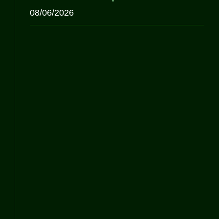
08/06/2026