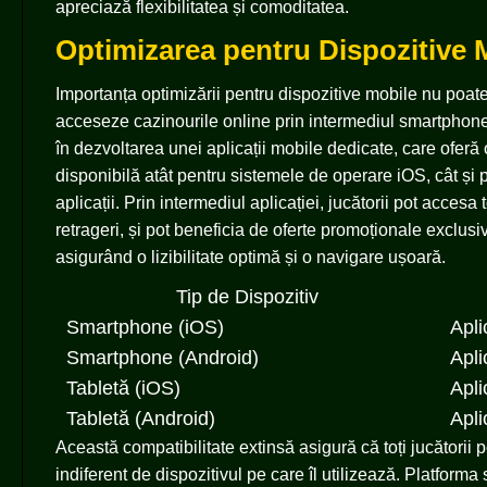
apreciază flexibilitatea și comoditatea.
Optimizarea pentru Dispozitive 
Importanța optimizării pentru dispozitive mobile nu poate 
acceseze cazinourile online prin intermediul smartphone-u
în dezvoltarea unei aplicații mobile dedicate, care oferă 
disponibilă atât pentru sistemele de operare iOS, cât și 
aplicații. Prin intermediul aplicației, jucătorii pot accesa
retrageri, și pot beneficia de oferte promoționale exclusi
asigurând o lizibilitate optimă și o navigare ușoară.
Tip de Dispozitiv
Smartphone (iOS)
Apli
Smartphone (Android)
Apli
Tabletă (iOS)
Apli
Tabletă (Android)
Apli
Această compatibilitate extinsă asigură că toți jucătorii 
indiferent de dispozitivul pe care îl utilizează. Platforma