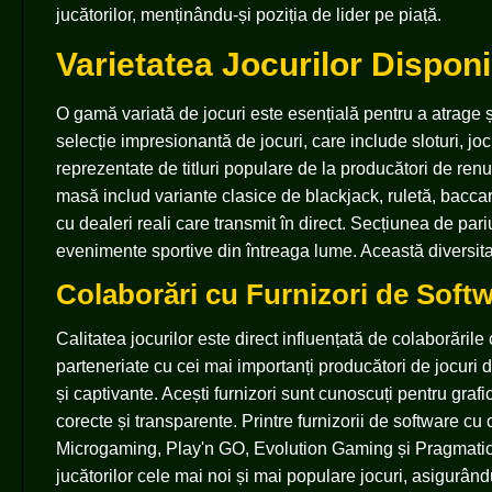
jucătorilor, menținându-și poziția de lider pe piață.
Varietatea Jocurilor Disponi
O gamă variată de jocuri este esențială pentru a atrage și
selecție impresionantă de jocuri, care include sloturi, jocu
reprezentate de titluri populare de la producători de r
masă includ variante clasice de blackjack, ruletă, baccara
cu dealeri reali care transmit în direct. Secțiunea de par
evenimente sportive din întreaga lume. Această diversitat
Colaborări cu Furnizori de Soft
Calitatea jocurilor este direct influențată de colaborările
parteneriate cu cei mai importanți producători de jocuri d
și captivante. Acești furnizori sunt cunoscuți pentru grafi
corecte și transparente. Printre furnizorii de software c
Microgaming, Play'n GO, Evolution Gaming și Pragmatic P
jucătorilor cele mai noi și mai populare jocuri, asigurând