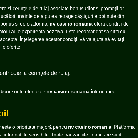
ere și cerințele de rulaj asociate bonusurilor și promoțiilor.
ucătorii înainte de a putea retrage câștigurile obținute din
e bonus și de platformă.
nv casino romania
oferă condiții de
torii au o experiență pozitivă. Este recomandat să citiți cu
 accepta. Înțelegerea acestor condiții vă va ajuta să evitați
le oferite.
ontribuie la cerințele de rulaj.
 bonusurile oferite de
nv casino romania
într-un mod
il
r este o prioritate majoră pentru
nv casino romania
. Platforma
 informațiile sensibile. Toate tranzacțiile financiare sunt