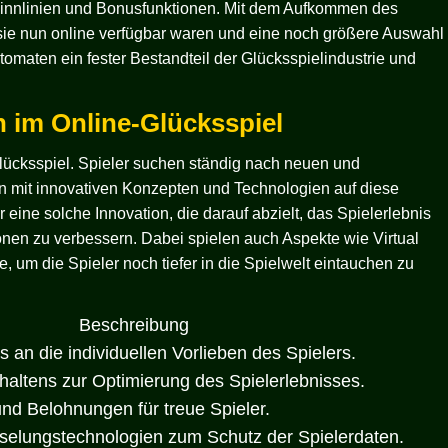
innlinien und Bonusfunktionen. Mit dem Aufkommen des
 sie nun online verfügbar waren und eine noch größere Auswahl
omaten ein fester Bestandteil der Glücksspielindustrie und
 im Online-Glücksspiel
lücksspiel. Spieler suchen ständig nach neuen und
n mit innovativen Konzepten und Technologien auf diese
 eine solche Innovation, die darauf abzielt, das Spielerlebnis
ionen zu verbessern. Dabei spielen auch Aspekte wie Virtual
 um die Spieler noch tiefer in die Spielwelt eintauchen zu
Beschreibung
 an die individuellen Vorlieben des Spielers.
haltens zur Optimierung des Spielerlebnisses.
und Belohnungen für treue Spieler.
selungstechnologien zum Schutz der Spielerdaten.