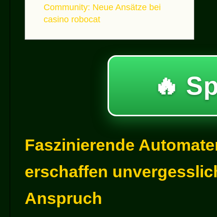
Community: Neue Ansätze bei
casino robocat
🔥 Sp
Faszinierende Automate
erschaffen unvergesslich
Anspruch