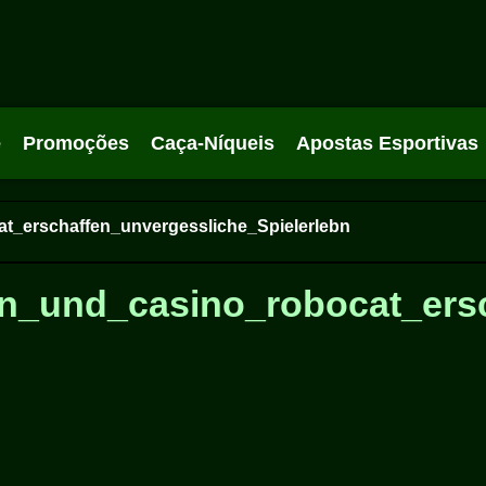
e
Promoções
Caça-Níqueis
Apostas Esportivas
t_erschaffen_unvergessliche_Spielerlebn
n_und_casino_robocat_ersc