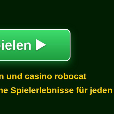
ielen ▶️
n und casino robocat
e Spielerlebnisse für jeden