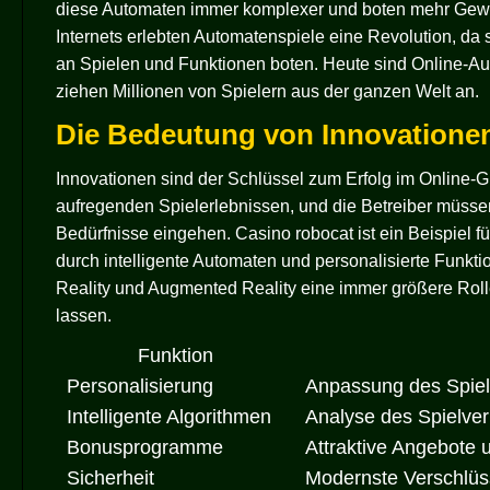
diese Automaten immer komplexer und boten mehr Gew
Internets erlebten Automatenspiele eine Revolution, da
an Spielen und Funktionen boten. Heute sind Online-Aut
ziehen Millionen von Spielern aus der ganzen Welt an.
Die Bedeutung von Innovationen
Innovationen sind der Schlüssel zum Erfolg im Online-G
aufregenden Spielerlebnissen, und die Betreiber müsse
Bedürfnisse eingehen. Casino robocat ist ein Beispiel für
durch intelligente Automaten und personalisierte Funkt
Reality und Augmented Reality eine immer größere Rolle,
lassen.
Funktion
Personalisierung
Anpassung des Spiels
Intelligente Algorithmen
Analyse des Spielver
Bonusprogramme
Attraktive Angebote 
Sicherheit
Modernste Verschlüs