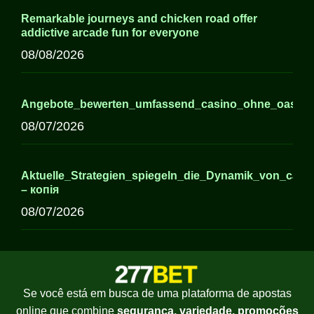
Remarkable journeys and chicken road offer
addictive arcade fun for everyone
08/08/2026
Angebote_bewerten_umfassend_casino_ohne_oasis_für
08/07/2026
Aktuelle_Strategien_spiegeln_die_Dynamik_von_casi
– копія
08/07/2026
Se você está em busca de uma plataforma de apostas
online que combine
segurança, variedade, promoções