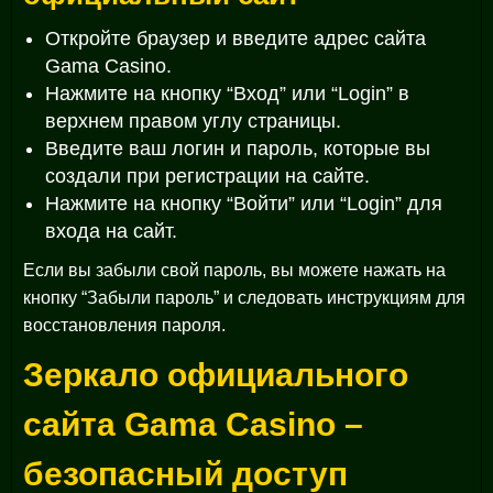
Откройте браузер и введите адрес сайта
Gama Casino.
Нажмите на кнопку “Вход” или “Login” в
верхнем правом углу страницы.
Введите ваш логин и пароль, которые вы
создали при регистрации на сайте.
Нажмите на кнопку “Войти” или “Login” для
входа на сайт.
Если вы забыли свой пароль, вы можете нажать на
кнопку “Забыли пароль” и следовать инструкциям для
восстановления пароля.
Зеркало официального
сайта Gama Casino –
безопасный доступ