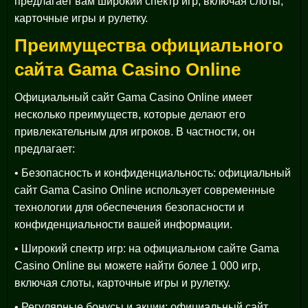
предлагает вам широкий спектр игр, включая слоты,
карточные игры и рулетку.
Преимущества официального
сайта Gama Casino Online
Официальный сайт Gama Casino Online имеет
несколько преимуществ, которые делают его
привлекательным для игроков. В частности, он
предлагает:
• Безопасность и конфиденциальность: официальный
сайт Gama Casino Online использует современные
технологии для обеспечения безопасности и
конфиденциальности вашей информации.
• Широкий спектр игр: на официальном сайте Gama
Casino Online вы можете найти более 1 000 игр,
включая слоты, карточные игры и рулетку.
• Регулярные бонусы и акции: официальный сайт