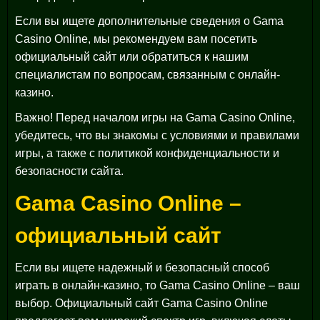
Если вы ищете дополнительные сведения о Gama
Casino Online, мы рекомендуем вам посетить
официальный сайт или обратиться к нашим
специалистам по вопросам, связанным с онлайн-
казино.
Важно! Перед началом игры на Gama Casino Online,
убедитесь, что вы знакомы с условиями и правилами
игры, а также с политикой конфиденциальности и
безопасности сайта.
Gama Casino Online –
официальный сайт
Если вы ищете надежный и безопасный способ
играть в онлайн-казино, то Gama Casino Online – ваш
выбор. Официальный сайт Gama Casino Online