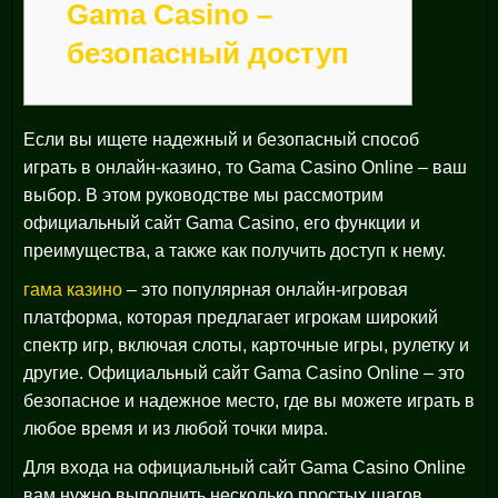
Gama Casino –
безопасный доступ
Если вы ищете надежный и безопасный способ
играть в онлайн-казино, то Gama Casino Online – ваш
выбор. В этом руководстве мы рассмотрим
официальный сайт Gama Casino, его функции и
преимущества, а также как получить доступ к нему.
гама казино
– это популярная онлайн-игровая
платформа, которая предлагает игрокам широкий
спектр игр, включая слоты, карточные игры, рулетку и
другие. Официальный сайт Gama Casino Online – это
безопасное и надежное место, где вы можете играть в
любое время и из любой точки мира.
Для входа на официальный сайт Gama Casino Online
вам нужно выполнить несколько простых шагов.