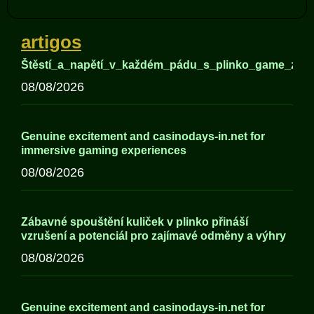
artigos
Štěstí_a_napětí_v_každém_pádu_s_plinko_game_zkou
08/08/2026
Genuine excitement and casinodays-in.net for
immersive gaming experiences
08/08/2026
Zábavné spouštění kuliček v plinko přináší
vzrušení a potenciál pro zajímavé odměny a výhry
08/08/2026
Genuine excitement and casinodays-in.net for