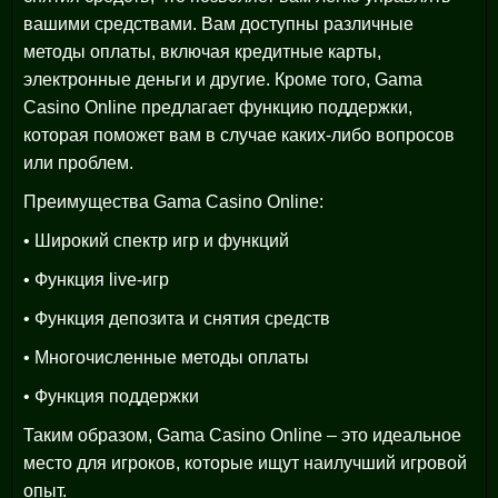
вашими средствами. Вам доступны различные
методы оплаты, включая кредитные карты,
электронные деньги и другие. Кроме того, Gama
Casino Online предлагает функцию поддержки,
которая поможет вам в случае каких-либо вопросов
или проблем.
Преимущества Gama Casino Online:
• Широкий спектр игр и функций
• Функция live-игр
• Функция депозита и снятия средств
• Многочисленные методы оплаты
• Функция поддержки
Таким образом, Gama Casino Online – это идеальное
место для игроков, которые ищут наилучший игровой
опыт.