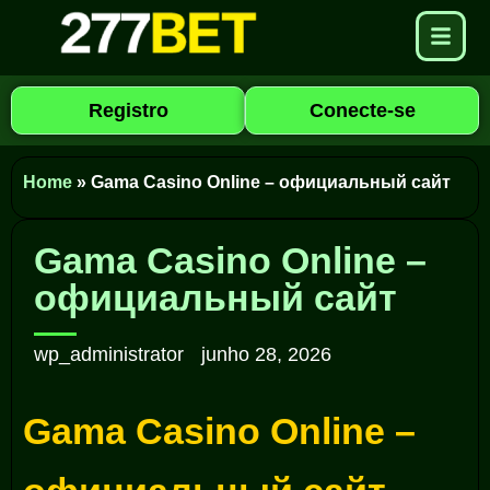
Registro
Conecte-se
Home
»
Gama Casino Online – официальный сайт
Gama Casino Online –
официальный сайт
wp_administrator
junho 28, 2026
Gama Casino Online –