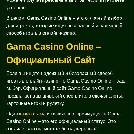
можете получать реальные выигры, если вы играете
успешно.
В целом, Gama Casino Online – это отличный выбор
для игроков, которые ищут безопасный и надежный
способ играть в онлайн-казино.
Gama Casino Online –
Официальный Сайт
Если вы ищете надежный и безопасный способ
играть в онлайн-казино, то Gama Casino Online – ваш
выбор. Официальный сайт Gama Casino Online
предлагает вам широкий спектр игр, включая слоты,
карточные игры и рулетку.
Один
казино гама
из ключевых преимуществ Gama
Casino Online – это его официальный статус. Это
означает, что вы можете быть уверены в