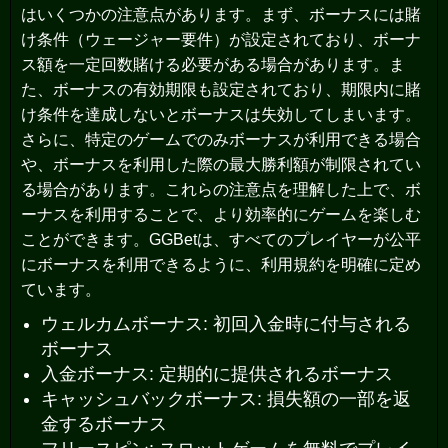
はいくつかの注意点があります。まず、ボーナスには賭
け条件（ウェージャー要件）が設定されており、ボーナ
ス額を一定回数賭ける必要がある場合があります。ま
た、ボーナスの有効期限も設定されており、期限内に賭
け条件を達成しないとボーナスは失効してしまいます。
さらに、特定のゲームでのみボーナスが利用できる場合
や、ボーナスを利用した際の最大勝利額が制限されてい
る場合があります。これらの注意点を理解した上で、ボ
ーナスを利用することで、より効率的にゲームを楽しむ
ことができます。GGBetは、すべてのプレイヤーが公平
にボーナスを利用できるように、利用規約を明確に定め
ています。
ウェルカムボーナス: 初回入金時に付与される
ボーナス
入金ボーナス: 定期的に提供されるボーナス
キャッシュバックボーナス: 損失額の一部を返
金するボーナス