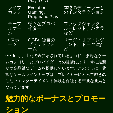
Play'n GO
ライブ
Evolution
本物のディーラーと
カジノ
Gaming,
のインタラクション
Pragmatic Play
テーブ
様々なプロバ
ブラックジャック、
ルゲー
イダー
ルーレット、バカラ
ム
など
eスポ
GGBet独自の
リーグ・オブ・レジ
ーツ
プラットフォ
ェンド、ドータ2な
ーム
ど
GGBetは、上記の表に示されているように、多様なゲー
ムカテゴリーとプロバイダーとの提携により、常に最新
かつ高品質なゲームを提供しています。このように、豊
富なゲームラインナップは、プレイヤーにとって飽きの
こないエンターテイメント体験を保証する重要な要素と
なっています。
魅力的なボーナスとプロモー
ション