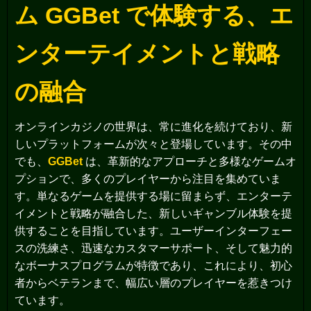
ム GGBet で体験する、エ
ンターテイメントと戦略
の融合
オンラインカジノの世界は、常に進化を続けており、新
しいプラットフォームが次々と登場しています。その中
でも、
GGBet
は、革新的なアプローチと多様なゲームオ
プションで、多くのプレイヤーから注目を集めていま
す。単なるゲームを提供する場に留まらず、エンターテ
イメントと戦略が融合した、新しいギャンブル体験を提
供することを目指しています。ユーザーインターフェー
スの洗練さ、迅速なカスタマーサポート、そして魅力的
なボーナスプログラムが特徴であり、これにより、初心
者からベテランまで、幅広い層のプレイヤーを惹きつけ
ています。