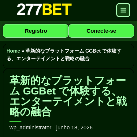
Registro
Conecte-se
Home
»
革新的なプラットフォーム GGBet で体験す
る、エンターテイメントと戦略の融合
革新的なプラットフォー
ム GGBet で体験する、
エンターテイメントと戦
略の融合
wp_administrator
junho 18, 2026