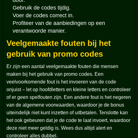
door.
Gebruik de codes tijdig.
Voer de codes correct in.
Profiteer van de aanbiedingen op een
verantwoorde manier.
Veelgemaakte fouten bij het
gebruik van promo codes
Er zijn een aantal veelgemaakte fouten die mensen
maken bij het gebruik van promo codes. Een
veelvoorkomende fout is het invoeren van de code
onjuist – let op hoofdletters en kleine letters en controleer
of er geen spelfouten zijn. Een andere fout is het negeren
van de algemene voorwaarden, waardoor je de bonus
uiteindelijk niet kunt inzetten of uitbetalen. Tenslotte kan
het ook gebeuren dat je de code te laat invoert, waardoor
deze niet meer geldig is. Wees dus altijd alert en
controleer alles dubbel.