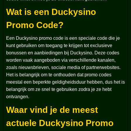
Wat is een Duckysino
Promo Code?
Een Duckysino promo code is een speciale code die je
kunt gebruiken om toegang te krijgen tot exclusieve
bonussen en aanbiedingen bij Duckysino. Deze codes
worden vaak aangeboden via verschillende kanalen,
zoals nieuwsbrieven, sociale media of partnerwebsites.
Het is belangrijk om te onthouden dat promo codes
meestal een beperkte geldigheidsduur hebben, dus het is
belangrijk om ze snel te gebruiken zodra je ze hebt
ontvangen.
Waar vind je de meest
actuele Duckysino Promo