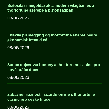
Biztosítási megoldások a modern világban és a
thorfortune szerepe a biztonságban
08/06/2026
Effektiv planlegging og thorfortune skaper bedre
økonomisk fremtid nå
08/06/2026
Šance objevovat bonusy a thor fortune casino pro
nové hráče dnes
08/06/2026
Zábavné možnosti hazardu online s thorfortune
casino pro české hráče
08/06/2026