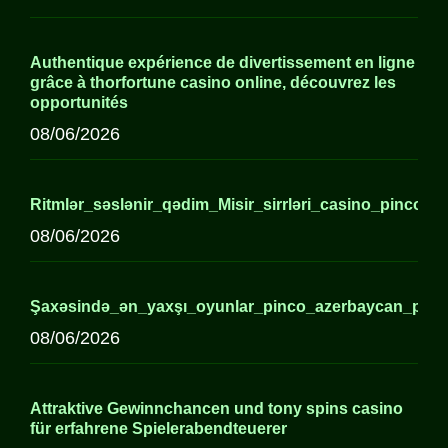
Authentique expérience de divertissement en ligne
grâce à thorfortune casino online, découvrez les
opportunités
08/06/2026
Ritmlər_səslənir_qədim_Misir_sirrləri_casino_pinco_ilə
08/06/2026
Şaxəsində_ən_yaxşı_oyunlar_pinco_azerbaycan_platfo
08/06/2026
Attraktive Gewinnchancen und tony spins casino
für erfahrene Spielerabendteuerer