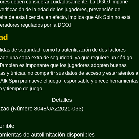
gadores deben considerar cuidadosamente. La DGOJ impone
erificación de la edad de los jugadores, prevención del
alta de esta licencia, en efecto, implica que Afk Spin no está
peradores regulados por la DGOJ.
ad
idas de seguridad, como la autenticación de dos factores
añade una capa extra de seguridad, ya que requiere un código
. También es importante que los jugadores adopten buenas
as y únicas, no compartir sus datos de acceso y estar atentos a
 Afk Spin promueve el juego responsable y ofrece herramientas
o y tiempo de juego.
Detalles
zao (Número 8048/JAZ2021-033)
onible
amientas de autolimitación disponibles