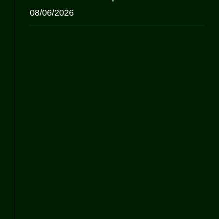
08/06/2026