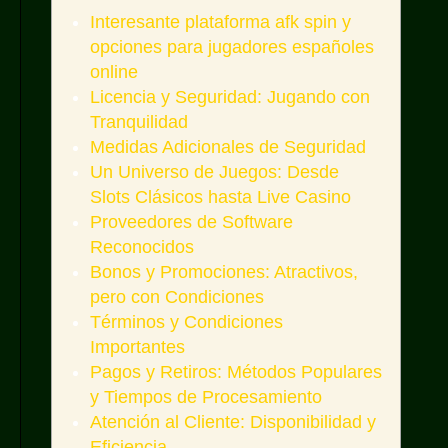
Interesante plataforma afk spin y
opciones para jugadores españoles
online
Licencia y Seguridad: Jugando con
Tranquilidad
Medidas Adicionales de Seguridad
Un Universo de Juegos: Desde
Slots Clásicos hasta Live Casino
Proveedores de Software
Reconocidos
Bonos y Promociones: Atractivos,
pero con Condiciones
Términos y Condiciones
Importantes
Pagos y Retiros: Métodos Populares
y Tiempos de Procesamiento
Atención al Cliente: Disponibilidad y
Eficiencia