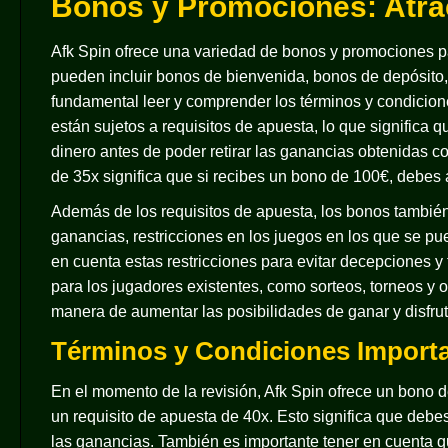
Bonos y Promociones: Atra
Afk Spin ofrece una variedad de bonos y promociones par
pueden incluir bonos de bienvenida, bonos de depósito, 
fundamental leer y comprender los términos y condicio
están sujetos a requisitos de apuesta, lo que significa
dinero antes de poder retirar las ganancias obtenidas c
de 35x significa que si recibes un bono de 100€, debes 
Además de los requisitos de apuesta, los bonos también
ganancias, restricciones en los juegos en los que se pue
en cuenta estas restricciones para evitar decepciones y
para los jugadores existentes, como sorteos, torneos y
manera de aumentar las posibilidades de ganar y disfr
Términos y Condiciones Import
En el momento de la revisión, Afk Spin ofrece un bono 
un requisito de apuesta de 40x. Esto significa que debes
las ganancias. También es importante tener en cuenta q