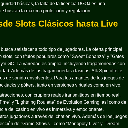
uridad básicas, la falta de la licencia DGOJ es una
que buscan la máxima protección y regulación.
de Slots Clásicos hasta Live
usca satisfacer a todo tipo de jugadores. La oferta principal
 slots, con títulos populares como "Sweet Bonanza" y "Gates
ay'n GO. La variedad es amplia, incluyendo tragamonedas con
tilidad. Además de las tragamonedas clásicas, Afk Spin ofrece
tos de sonido envolventes. Para los amantes de los juegos de
ackjacks y pókers, tanto en versiones virtuales como en vivo.
atracciones, con crupiers reales transmitidos en tiempo real.
Time" y "Lightning Roulette" de Evolution Gaming, así como de
encia del casino en vivo es inmersiva y emocionante,
 otros jugadores a través del chat en vivo. Además de los juegos
selección de "Game Shows", como "Monopoly Live" y "Dream