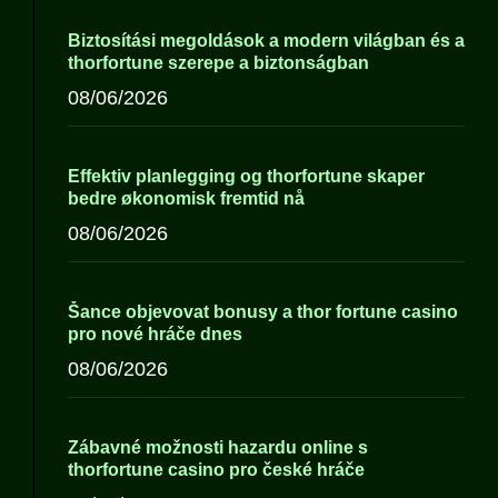
Biztosítási megoldások a modern világban és a
thorfortune szerepe a biztonságban
08/06/2026
Effektiv planlegging og thorfortune skaper
bedre økonomisk fremtid nå
08/06/2026
Šance objevovat bonusy a thor fortune casino
pro nové hráče dnes
08/06/2026
Zábavné možnosti hazardu online s
thorfortune casino pro české hráče