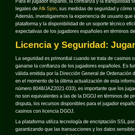
Para el jugador español, la confianza y la tranquilidad 
legales de
Afk Spin
, sus medidas de seguridad y cómo s
Además, investigaremos la experiencia de usuario que ofr
plataforma y la disponibilidad de un soporte técnico efi
expectativas de los jugadores españoles en términos de 
Licencia y Seguridad: Juga
La seguridad es primordial cuando se trata de casinos on
ganarse la confianza de los jugadores españoles. Es fun
válida emitida por la Dirección General de Ordenación
en el momento de la última actualización de esta inform
número 8048/JAZ2021-033), es importante que los jugado
no son equivalentes a las de la DGOJ en términos de pro
disputa, los recursos disponibles para el jugador españ
casinos con licencia DGOJ.
La plataforma utiliza tecnología de encriptación SSL par
garantizando que las transacciones y los datos sensibl