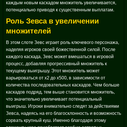
каждым новым каскадом множитель увеличивается,
потенциально приводя к существенным выплатам.
Роль Зевса в увеличении
множителей
В этом слоте Зевс играет роль ключевого персонажа,
наделяя игроков своей божественной силой. После
каждого каскада, Зевс может вмешаться в игровой
процесс, добавляя прогрессивный множитель к
текущему выигрышу. Этот множитель может
варьироваться от x2 до x500, в зависимости от
количества последовательных каскадов. Чем больше
каскадов подряд, тем выше становится множитель,
что значительно увеличивает потенциальный
выигрыш. Игроки внимательно следят за действиями
Зевса, надеясь на его благосклонность и возможность
сорвать крупный куш. Именно благодаря этому