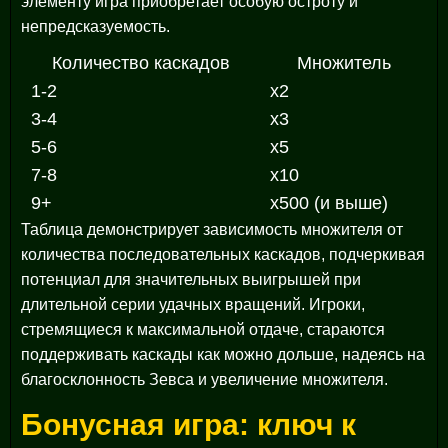
элементу игра приобретает особую остроту и
непредсказуемость.
Количество каскадов
Множитель
1-2
x2
3-4
x3
5-6
x5
7-8
x10
9+
x500 (и выше)
Таблица демонстрирует зависимость множителя от
количества последовательных каскадов, подчеркивая
потенциал для значительных выигрышей при
длительной серии удачных вращений. Игроки,
стремящиеся к максимальной отдаче, стараются
поддерживать каскады как можно дольше, надеясь на
благосклонность Зевса и увеличение множителя.
Бонусная игра: ключ к