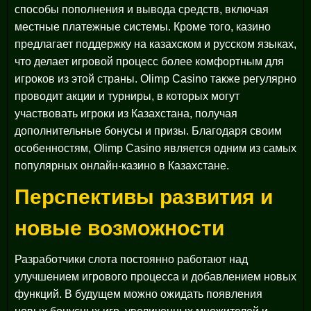
способы пополнения и вывода средств, включая
местные платежные системы. Кроме того, казино
предлагает поддержку на казахском и русском языках,
что делает игровой процесс более комфортным для
игроков из этой страны. Olimp Casino также регулярно
проводит акции и турниры, в которых могут
участвовать игроки из Казахстана, получая
дополнительные бонусы и призы. Благодаря своим
особенностям, Olimp Casino является одним из самых
популярных онлайн-казино в Казахстане.
Перспективы развития и
новые возможности
Разработчики слота постоянно работают над
улучшением игрового процесса и добавлением новых
функций. В будущем можно ожидать появления