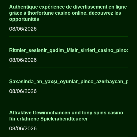
Authentique expérience de divertissement en ligne
grâce à thorfortune casino online, découvrez les
opportunités
08/06/2026
Ritmlər_səslənir_qədim_Misir_sirrləri_casino_pinco_ilə
08/06/2026
Şaxəsində_ən_yaxşı_oyunlar_pinco_azerbaycan_platfo
08/06/2026
Attraktive Gewinnchancen und tony spins casino
für erfahrene Spielerabendteuerer
08/06/2026