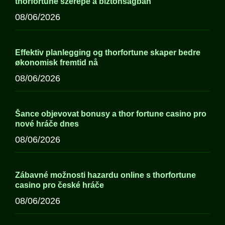
thorfortune szerepe a biztonságban
08/06/2026
Effektiv planlegging og thorfortune skaper bedre
økonomisk fremtid nå
08/06/2026
Šance objevovat bonusy a thor fortune casino pro
nové hráče dnes
08/06/2026
Zábavné možnosti hazardu online s thorfortune
casino pro české hráče
08/06/2026