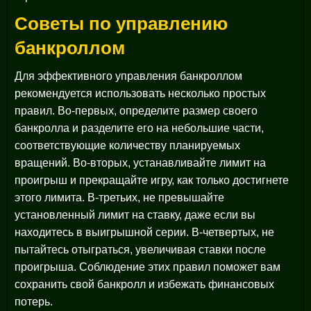
Советы по управлению
банкроллом
Для эффективного управления банкроллом
рекомендуется использовать несколько простых
правил. Во-первых, определите размер своего
банкролла и разделите его на небольшие части,
соответствующие количеству планируемых
вращений. Во-вторых, устанавливайте лимит на
проигрыш и прекращайте игру, как только достигнете
этого лимита. В-третьих, не превышайте
установленный лимит на ставку, даже если вы
находитесь в выигрышной серии. В-четвертых, не
пытайтесь отыграться, увеличивая ставки после
проигрыша. Соблюдение этих правил поможет вам
сохранить свой банкролл и избежать финансовых
потерь.