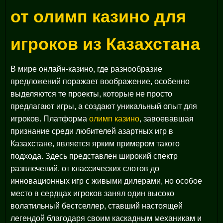
от олимп казино для
игроков из Казахстана
В мире онлайн-казино, где разнообразие
предложений поражает воображение, особенно
выделяются те проекты, которые не просто
предлагают игры, а создают уникальный опыт для
игроков. Платформа
олимп казино
, завоевавшая
признание среди любителей азартных игр в
Казахстане, является ярким примером такого
подхода. Здесь представлен широкий спектр
развлечений, от классических слотов до
инновационных игр с живыми дилерами, но особое
место в сердцах игроков занял один высоко
волатильный бестселлер, ставший настоящей
легендой благодаря своим каскадным механикам и