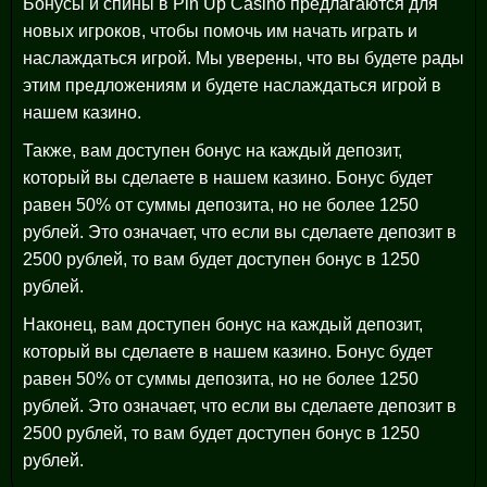
Бонусы и спины в Pin Up Casino предлагаются для
новых игроков, чтобы помочь им начать играть и
наслаждаться игрой. Мы уверены, что вы будете рады
этим предложениям и будете наслаждаться игрой в
нашем казино.
Также, вам доступен бонус на каждый депозит,
который вы сделаете в нашем казино. Бонус будет
равен 50% от суммы депозита, но не более 1250
рублей. Это означает, что если вы сделаете депозит в
2500 рублей, то вам будет доступен бонус в 1250
рублей.
Наконец, вам доступен бонус на каждый депозит,
который вы сделаете в нашем казино. Бонус будет
равен 50% от суммы депозита, но не более 1250
рублей. Это означает, что если вы сделаете депозит в
2500 рублей, то вам будет доступен бонус в 1250
рублей.