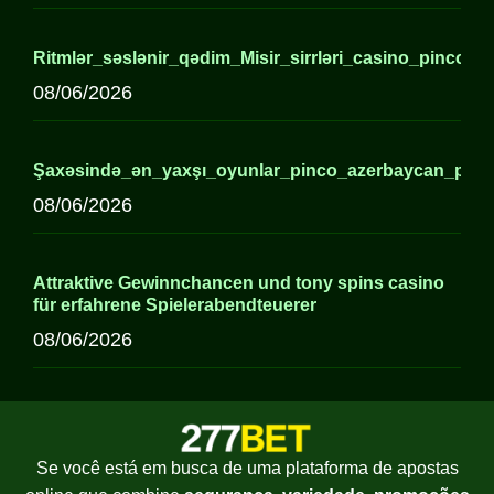
Ritmlər_səslənir_qədim_Misir_sirrləri_casino_pinco_ilə
08/06/2026
Şaxəsində_ən_yaxşı_oyunlar_pinco_azerbaycan_platfo
08/06/2026
Attraktive Gewinnchancen und tony spins casino
für erfahrene Spielerabendteuerer
08/06/2026
Se você está em busca de uma plataforma de apostas