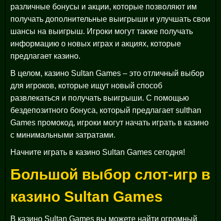
различные бонусы и акции, которые позволяют им
получать дополнительные выигрыши и улучшать свои
шансы на выигрыш. Игроки могут также получать
информацию о новых играх и акциях, которые
предлагает казино.
В целом, казино Sultan Games – это отличный выбор
для игроков, которые ищут новый способ
развлекаться и получать выигрыши. С помощью
бездепозитного бонуса, который предлагает sulthan
Games промокод, игроки могут начать играть в казино
с минимальными затратами.
Начните играть в казино Sultan Games сегодня!
Большой выбор слот-игр в
казино Sultan Games
В казино Sultan Games вы можете найти огромный