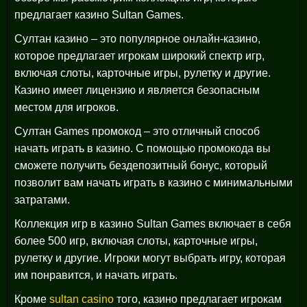
предлагает казино Sultan Games.
Султан казино – это популярное онлайн-казино,
которое предлагает игрокам широкий спектр игр,
включая слоты, карточные игры, рулетку и другие.
Казино имеет лицензию и является безопасным
местом для игроков.
Султан Games промокод – это отличный способ
начать играть в казино. С помощью промокода вы
сможете получить бездепозитный бонус, который
позволит вам начать играть в казино с минимальными
затратами.
Коллекция игр в казино Sultan Games включает в себя
более 500 игр, включая слоты, карточные игры,
рулетку и другие. Игроки могут выбрать игру, которая
им понравится, и начать играть.
Кроме
sultan casino
того, казино предлагает игрокам