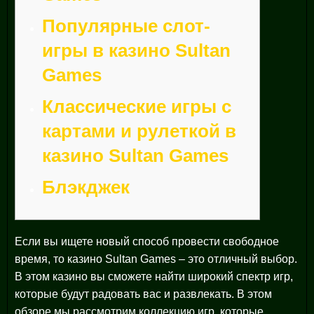
Популярные слот-
игры в казино Sultan
Games
Классические игры с
картами и рулеткой в
казино Sultan Games
Блэкджек
Если вы ищете новый способ провести свободное
время, то казино Sultan Games – это отличный выбор.
В этом казино вы сможете найти широкий спектр игр,
которые будут радовать вас и развлекать. В этом
обзоре мы рассмотрим коллекцию игр, которые