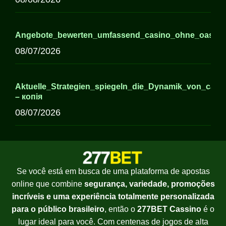
Angebote_bewerten_umfassend_casino_ohne_oasis_für
08/07/2026
Aktuelle_Strategien_spiegeln_die_Dynamik_von_casi
– копія
08/07/2026
Se você está em busca de uma plataforma de apostas
online que combine
segurança, variedade, promoções
incríveis e uma experiência totalmente personalizada
para o público brasileiro
, então o
277BET Cassino
é o
lugar ideal para você. Com centenas de jogos de alta