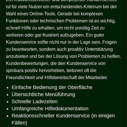
ist für viele Nutzer ein entscheidendes Kriterium bei der
Wahl eines Online-Tools. Gerade bei komplexen
Funktionen oder technischen Problemen ist es wichtig,
schnell Hilfe zu erhalten, um nicht unnötig Zeit zu
verlieren oder gar frustriert aufzugeben. Ein guter
Kundenservice sollte nicht nur in der Lage sein, Fragen
zu beantworten, sondern auch proaktiv Unterstützung
anzubieten und bei der Lösung von Problemen zu helfen.
Kundenbewertungen, die den Kundenservice von
spinbara positiv hervorheben, betonen oft die
Freundlichkeit und Hilfsbereitschaft der Mitarbeiter.
Einfache Bedienung der Oberfläche
Übersichtliche Menüführung
Schnelle Ladezeiten
Umfangreiche Hilfedokumentation
Reaktionsschneller Kundenservice (in einigen
Fällen)