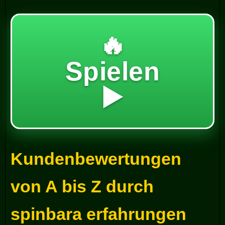
🔥
Spielen
▶️
Kundenbewertungen
von A bis Z durch
spinbara erfahrungen