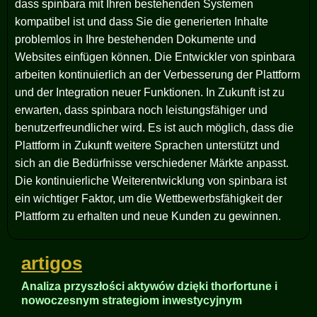
dass spinbara mit Ihren bestehenden Systemen
kompatibel ist und dass Sie die generierten Inhalte
problemlos in Ihre bestehenden Dokumente und
Websites einfügen können. Die Entwickler von spinbara
arbeiten kontinuierlich an der Verbesserung der Plattform
und der Integration neuer Funktionen. In Zukunft ist zu
erwarten, dass spinbara noch leistungsfähiger und
benutzerfreundlicher wird. Es ist auch möglich, dass die
Plattform in Zukunft weitere Sprachen unterstützt und
sich an die Bedürfnisse verschiedener Märkte anpasst.
Die kontinuierliche Weiterentwicklung von spinbara ist
ein wichtiger Faktor, um die Wettbewerbsfähigkeit der
Plattform zu erhalten und neue Kunden zu gewinnen.
artigos
Analiza przyszłości aktywów dzięki thorfortune i
nowoczesnym strategiom inwestycyjnym