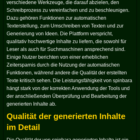
verschiedene Werkzeuge, die darauf abzielen, den
Schreibprozess zu vereinfachen und zu beschleunigen.
Dazu gehören Funktionen zur automatischen
Texterstellung, zum Umschreiben von Texten und zur
Generierung von Ideen. Die Plattform verspricht,
qualitativ hochwertige Inhalte zu liefern, die sowohl für
Leser als auch für Suchmaschinen ansprechend sind.
Einige Nutzer berichten von einer erheblichen
Zeitersparnis durch die Nutzung der automatischen
Funktionen, während andere die Qualität der erstellten
Texte kritisch sehen. Die Leistungsfähigkeit von spinbara
hängt stark von der korrekten Anwendung der Tools und
der anschließenden Überprüfung und Bearbeitung der
generierten Inhalte ab.
Qualität der generierten Inhalte
im Detail
Die Qualität der von spinbara generierten Inhalte ist ein