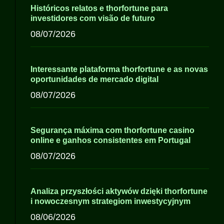
Históricos relatos e thorfortune para
investidores com visão de futuro
08/07/2026
Interessante plataforma thorfortune e as novas
oportunidades de mercado digital
08/07/2026
Segurança máxima com thorfortune casino
online e ganhos consistentes em Portugal
08/07/2026
Analiza przyszłości aktywów dzięki thorfortune
i nowoczesnym strategiom inwestycyjnym
08/06/2026