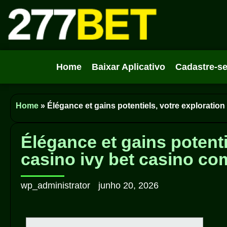
Home
Baixar Aplicativo
Cadastre-s
Home
»
Élégance et gains potentiels, votre exploratio
Élégance et gains potenti
casino ivy bet casino co
wp_administrator
junho 20, 2026