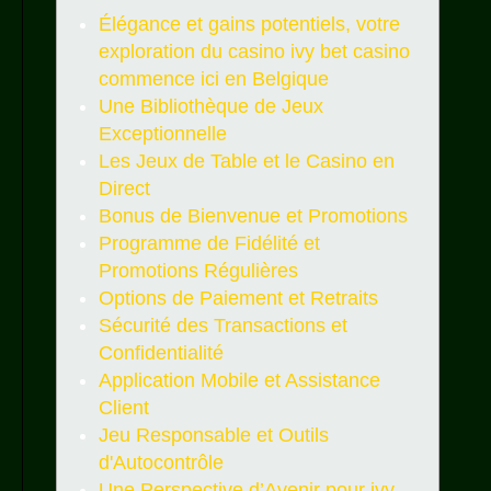
Élégance et gains potentiels, votre
exploration du casino ivy bet casino
commence ici en Belgique
Une Bibliothèque de Jeux
Exceptionnelle
Les Jeux de Table et le Casino en
Direct
Bonus de Bienvenue et Promotions
Programme de Fidélité et
Promotions Régulières
Options de Paiement et Retraits
Sécurité des Transactions et
Confidentialité
Application Mobile et Assistance
Client
Jeu Responsable et Outils
d'Autocontrôle
Une Perspective d’Avenir pour ivy