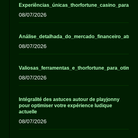
Experiências_únicas_thorfortune_casino_para_j
08/07/2026
Análise_detalhada_do_mercado_financeiro_atravé
08/07/2026
Valiosas_ferramentas_e_thorfortune_para_otimiz
08/07/2026
Intégralité des astuces autour de playjonny
pour optimiser votre expérience ludique
actuelle
08/07/2026