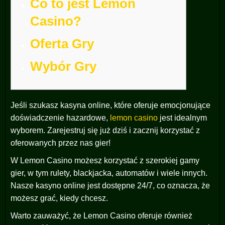
Co to jest Lemon
Casino?
Oferta Gry
Wybór Gry
Jeśli szukasz kasyna online, które oferuje emocjonujące
doświadczenie hazardowe,
lemon casino
jest idealnym
wyborem. Zarejestruj się już dziś i zacznij korzystać z
oferowanych przez nas gier!
W Lemon Casino możesz korzystać z szerokiej gamy
gier, w tym rulety, blackjacka, automatów i wiele innych.
Nasze kasyno online jest dostępne 24/7, co oznacza, że
możesz grać, kiedy chcesz.
Warto zauważyć, że Lemon Casino oferuje również