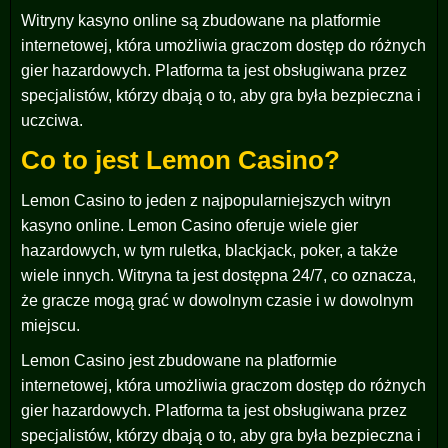
Witryny kasyno online są zbudowane na platformie
internetowej, która umożliwia graczom dostęp do różnych
gier hazardowych. Platforma ta jest obsługiwana przez
specjalistów, którzy dbają o to, aby gra była bezpieczna i
uczciwa.
Co to jest Lemon Casino?
Lemon Casino to jeden z najpopularniejszych witryn
kasyno online. Lemon Casino oferuje wiele gier
hazardowych, w tym ruletka, blackjack, poker, a także
wiele innych. Witryna ta jest dostępna 24/7, co oznacza,
że gracze mogą grać w dowolnym czasie i w dowolnym
miejscu.
Lemon Casino jest zbudowane na platformie
internetowej, która umożliwia graczom dostęp do różnych
gier hazardowych. Platforma ta jest obsługiwana przez
specjalistów, którzy dbają o to, aby gra była bezpieczna i