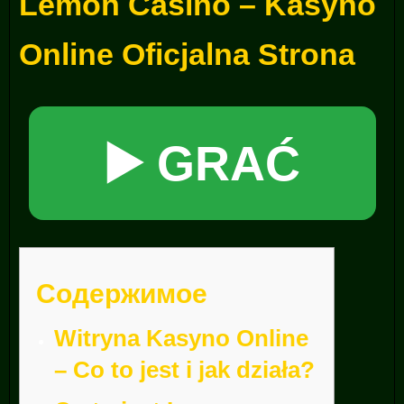
Lemon Casino – Kasyno
Online Oficjalna Strona
▶️ GRAĆ
Содержимое
Witryna Kasyno Online
– Co to jest i jak działa?