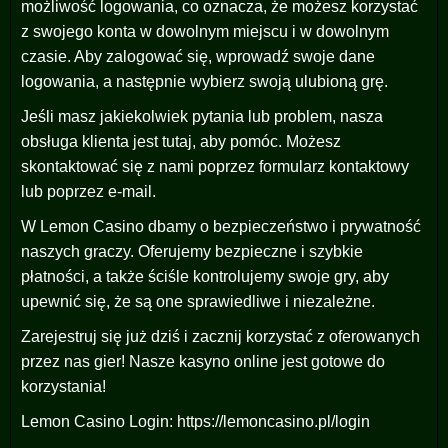
możliwość logowania, co oznacza, że możesz korzystać
z swojego konta w dowolnym miejscu i w dowolnym
czasie. Aby zalogować się, wprowadź swoje dane
logowania, a następnie wybierz swoją ulubioną grę.
Jeśli masz jakiekolwiek pytania lub problem, nasza
obsługa klienta jest tutaj, aby pomóc. Możesz
skontaktować się z nami poprzez formularz kontaktowy
lub poprzez e-mail.
W Lemon Casino dbamy o bezpieczeństwo i prywatność
naszych graczy. Oferujemy bezpieczne i szybkie
płatności, a także ściśle kontrolujemy swoje gry, aby
upewnić się, że są one sprawiedliwe i niezależne.
Zarejestruj się już dziś i zacznij korzystać z oferowanych
przez nas gier! Nasze kasyno online jest gotowe do
korzystania!
Lemon Casino Login: https://lemoncasino.pl/login