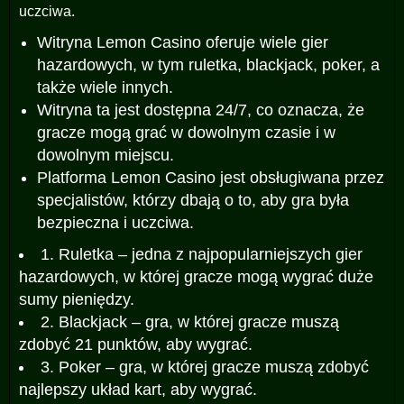
uczciwa.
Witryna Lemon Casino oferuje wiele gier
hazardowych, w tym ruletka, blackjack, poker, a
także wiele innych.
Witryna ta jest dostępna 24/7, co oznacza, że
gracze mogą grać w dowolnym czasie i w
dowolnym miejscu.
Platforma Lemon Casino jest obsługiwana przez
specjalistów, którzy dbają o to, aby gra była
bezpieczna i uczciwa.
1. Ruletka – jedna z najpopularniejszych gier
hazardowych, w której gracze mogą wygrać duże
sumy pieniędzy.
2. Blackjack – gra, w której gracze muszą
zdobyć 21 punktów, aby wygrać.
3. Poker – gra, w której gracze muszą zdobyć
najlepszy układ kart, aby wygrać.