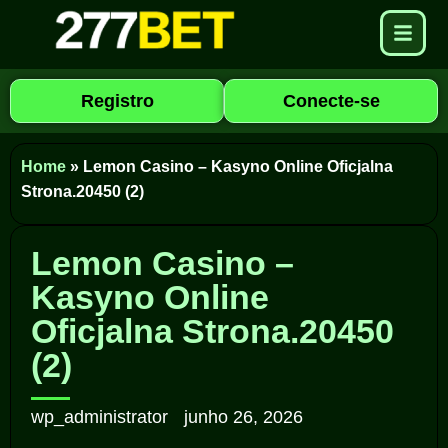
Registro
Conecte-se
Home
»
Lemon Casino – Kasyno Online Oficjalna
Strona.20450 (2)
Lemon Casino –
Kasyno Online
Oficjalna Strona.20450
(2)
wp_administrator
junho 26, 2026