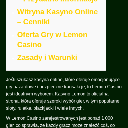
Witryna Kasyno Online
– Cenniki
Oferta Gry w Lemon
Casino
Zasady i Warunki
Jeśli szukasz kasyna online, które oferuje emocjonujące
gry hazardowe i bezpieczne transakcje, to Lemon Casino
jest idealnym wyborem. Kasyno Lemon to oficjalna
strona, która oferuje szeroki wybór gier, w tym popularne
sloty, ruletke, blackjacki i wiele innych.
W Lemon Casino zarejestrowanych jest ponad 1 000
gier, co sprawia, że każdy gracz może znaleźć coś, co