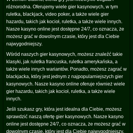
różnorodna. Oferujemy wiele gier kasynowych, w tym
ruletka, blackjack, video poker, a także wiele gier
hazardu, takich jak kocioł, ruletka, a także wiele innych.
Nasze kasyno online jest dostępne 24/7, co oznacza, że
możesz grać w dowolnym czasie, który jest dla Ciebie
najwygodniejszy.
Wśród naszych gier kasynowych, możesz znaleźć takie
klasyki, jak ruletka francuska, ruletka amerykańska, a
także wiele innych wariantów. Ponadto, możesz zagrać w
blackjacka, który jest jednym z najpopularniejszych gier
kasynowych. Nasze kasyno online oferuje również wiele
gier hazardu, takich jak kocioł, ruletka, a także wiele
innych.
Jeśli szukasz gry, która jest idealna dla Ciebie, możesz
sprawdzić naszą ofertę gier kasynowych. Nasze kasyno
online jest dostępne 24/7, co oznacza, że możesz grać w
dowolnym czasie, który jest dla Ciebie najwygodniejszy.