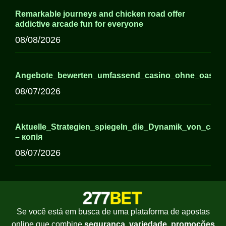
Remarkable journeys and chicken road offer
addictive arcade fun for everyone
08/08/2026
Angebote_bewerten_umfassend_casino_ohne_oasis_für
08/07/2026
Aktuelle_Strategien_spiegeln_die_Dynamik_von_casi
– копія
08/07/2026
Se você está em busca de uma plataforma de apostas
online que combine
segurança, variedade, promoções