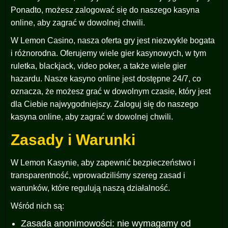
Ponadto, możesz zalogować się do naszego kasyna
online, aby zagrać w dowolnej chwili.
W Lemon Casino, nasza oferta gry jest niezwykle bogata
i różnorodna. Oferujemy wiele gier kasynowych, w tym
ruletka, blackjack, video poker, a także wiele gier
hazardu. Nasze kasyno online jest dostępne 24/7, co
oznacza, że możesz grać w dowolnym czasie, który jest
dla Ciebie najwygodniejszy. Zaloguj się do naszego
kasyna online, aby zagrać w dowolnej chwili.
Zasady i Warunki
W Lemon Kasynie, aby zapewnić bezpieczeństwo i
transparentność, wprowadziliśmy szereg zasad i
warunków, które regulują naszą działalność.
Wśród nich są:
Zasada anonimowości: nie wymagamy od