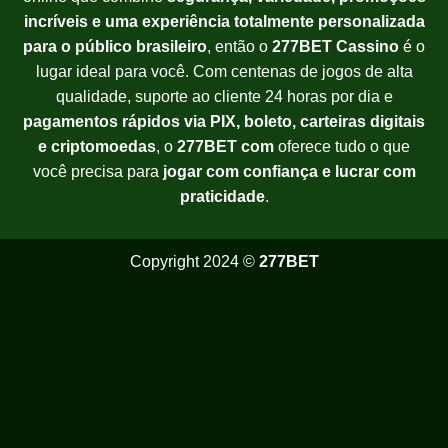
incríveis e uma experiência totalmente personalizada
para o público brasileiro
, então o
277BET Cassino
é o
lugar ideal para você. Com centenas de jogos de alta
qualidade, suporte ao cliente 24 horas por dia e
pagamentos rápidos via PIX, boleto, carteiras digitais
e criptomoedas
, o
277BET com
oferece tudo o que
você precisa para
jogar com confiança e lucrar com
praticidade
.
Copyright 2024 ©
277BET