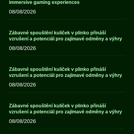
immersive gaming experiences
08/08/2026
Zábavné spouštění kuliček v plinko přináší
vzrušení a potenciál pro zajímavé odměny a výhry
08/08/2026
Zábavné spouštění kuliček v plinko přináší
vzrušení a potenciál pro zajímavé odměny a výhry
08/08/2026
Zábavné spouštění kuliček v plinko přináší
vzrušení a potenciál pro zajímavé odměny a výhry
08/08/2026