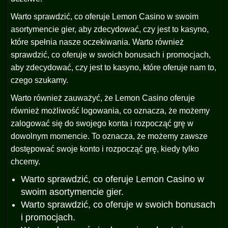
Warto sprawdzić, co oferuje Lemon Casino w swoim
asortymencie gier, aby zdecydować, czy jest to kasyno,
które spełnia nasze oczekiwania. Warto również
sprawdzić, co oferuje w swoich bonusach i promocjach,
aby zdecydować, czy jest to kasyno, które oferuje nam to,
czego szukamy.
Warto również zauważyć, że Lemon Casino oferuje
również możliwość logowania, co oznacza, że możemy
zalogować się do swojego konta i rozpocząć grę w
dowolnym momencie. To oznacza, że możemy zawsze
dostępować swoje konto i rozpocząć grę, kiedy tylko
chcemy.
Warto sprawdzić, co oferuje Lemon Casino w
swoim asortymencie gier.
Warto sprawdzić, co oferuje w swoich bonusach
i promocjach.