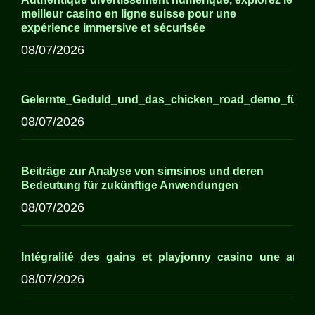
meilleur casino en ligne suisse pour une
expérience immersive et sécurisée
08/07/2026
Gelernte_Geduld_und_das_chicken_road_demo_für_ult
08/07/2026
Beiträge zur Analyse von simsinos und deren
Bedeutung für zukünftige Anwendungen
08/07/2026
Intégralité_des_gains_et_playjonny_casino_une_anal
08/07/2026