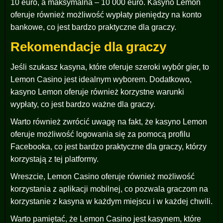
10 euro, a maksymalna – 10 000 euro. Kasyno Lemon
oferuje również możliwość wypłaty pieniędzy na konto
bankowe, co jest bardzo praktyczne dla graczy.
Rekomendacje dla graczy
Jeśli szukasz kasyna, które oferuje szeroki wybór gier, to
Lemon Casino jest idealnym wyborem. Dodatkowo,
kasyno Lemon oferuje również korzystne warunki
wypłaty, co jest bardzo ważne dla graczy.
Warto również zwrócić uwagę na fakt, że kasyno Lemon
oferuje możliwość logowania się za pomocą profilu
Facebooka, co jest bardzo praktyczne dla graczy, którzy
korzystają z tej platformy.
Wreszcie, Lemon Casino oferuje również możliwość
korzystania z aplikacji mobilnej, co pozwala graczom na
korzystanie z kasyna w każdym miejscu i w każdej chwili.
Warto pamiętać, że Lemon Casino jest kasynem, które