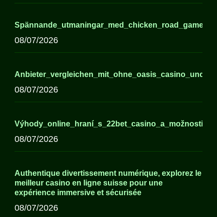
Spännande_utmaningar_med_chicken_road_game_casi
08/07/2026
Anbieter_vergleichen_mit_ohne_oasis_casino_und_a
08/07/2026
Výhody_online_hraní_s_22bet_casino_a_možnosti_pr
08/07/2026
Authentique divertissement numérique, explorez le
meilleur casino en ligne suisse pour une
expérience immersive et sécurisée
08/07/2026