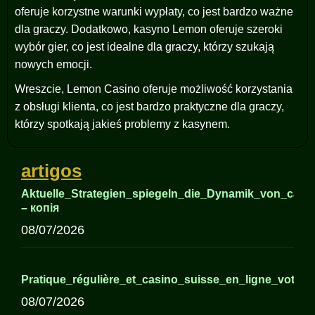
oferuje korzystne warunki wypłaty, co jest bardzo ważne
dla graczy. Dodatkowo, kasyno Lemon oferuje szeroki
wybór gier, co jest idealne dla graczy, którzy szukają
nowych emocji.
Wreszcie, Lemon Casino oferuje możliwość korzystania
z obsługi klienta, co jest bardzo praktyczne dla graczy,
którzy spotkają jakieś problemy z kasynem.
artigos
Aktuelle_Strategien_spiegeln_die_Dynamik_von_casi
– копія
08/07/2026
Pratique_régulière_et_casino_suisse_en_ligne_votre_
08/07/2026