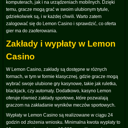
komputerach, jak i na urządzeniach mobilnych. Dzięki
temu, gracze mogą grać w swoim ulubionym tytule,
gdziekolwiek są, i w każdej chwili. Warto zatem
zalogować się do Lemon Casino i sprawdzić, co oferta
gier ma do zaoferowania.
Zakłady i wypłaty w Lemon
Casino
W Lemon Casino, zakłady są dostępne w różnych
formach, w tym w formie klasycznej, gdzie gracze mogą
wybrać swoje ulubione gry kasynowe, takie jak ruletka,
blackjack, czy automaty. Dodatkowo, kasyno Lemon
oferuje również zakłady sportowe, które pozwalają
graczom na zakładanie wyników meczów sportowych.
Wypłaty w Lemon Casino są realizowane w ciągu 24
godzin od złożenia wniosku. Minimalna kwota wypłaty to