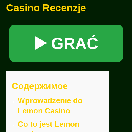
Casino Recenzje
▶️ GRAĆ
Содержимое
Wprowadzenie do
Lemon Casino
Co to jest Lemon