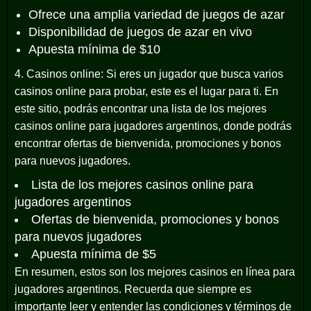
Ofrece una amplia variedad de juegos de azar
Disponibilidad de juegos de azar en vivo
Apuesta mínima de $10
4. Casinos online: Si eres un jugador que busca varios
casinos online para probar, este es el lugar para ti. En
este sitio, podrás encontrar una lista de los mejores
casinos online para jugadores argentinos, donde podrás
encontrar ofertas de bienvenida, promociones y bonos
para nuevos jugadores.
Lista de los mejores casinos online para
jugadores argentinos
Ofertas de bienvenida, promociones y bonos
para nuevos jugadores
Apuesta mínima de $5
En resumen, estos son los mejores casinos en línea para
jugadores argentinos. Recuerda que siempre es
importante leer y entender las condiciones y términos de