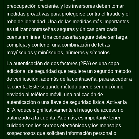
preocupación creciente, y los inversores deben tomar
medidas proactivas para protegerse contra el fraude y el
robo de identidad. Una de las medidas más importantes
es utilizar contraseñas seguras y únicas para cada
cuenta en línea. Una contraseña segura debe ser larga,
compleja y contener una combinación de letras
mayúsculas y minúsculas, números y símbolos.
La autenticación de dos factores (2FA) es una capa
adicional de seguridad que requiere un segundo método
de verificación, además de la contraseña, para acceder a
la cuenta. Este segundo método puede ser un código
enviado al teléfono móvil, una aplicación de
autenticación o una llave de seguridad física. Activar la
2FA reduce significativamente el riesgo de acceso no
autorizado a la cuenta. Además, es importante tener
cuidado con los correos electrónicos y los mensajes
sospechosos que soliciten información personal o