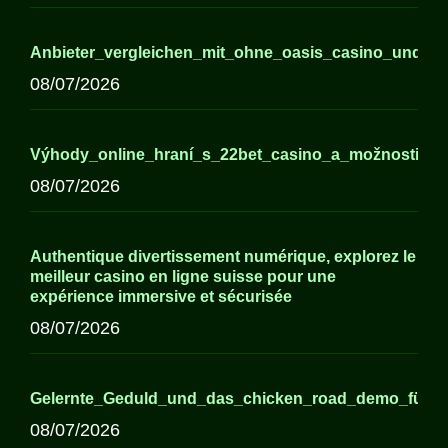
Anbieter_vergleichen_mit_ohne_oasis_casino_und_a
08/07/2026
Výhody_online_hraní_s_22bet_casino_a_možnosti_pr
08/07/2026
Authentique divertissement numérique, explorez le
meilleur casino en ligne suisse pour une
expérience immersive et sécurisée
08/07/2026
Gelernte_Geduld_und_das_chicken_road_demo_für_ult
08/07/2026