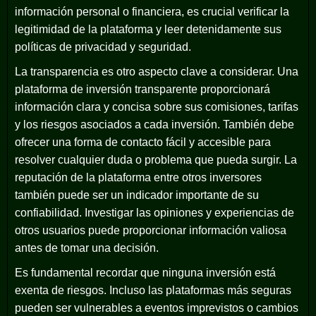
información personal o financiera, es crucial verificar la
legitimidad de la plataforma y leer detenidamente sus
políticas de privacidad y seguridad.
La transparencia es otro aspecto clave a considerar. Una
plataforma de inversión transparente proporcionará
información clara y concisa sobre sus comisiones, tarifas
y los riesgos asociados a cada inversión. También debe
ofrecer una forma de contacto fácil y accesible para
resolver cualquier duda o problema que pueda surgir. La
reputación de la plataforma entre otros inversores
también puede ser un indicador importante de su
confiabilidad. Investigar las opiniones y experiencias de
otros usuarios puede proporcionar información valiosa
antes de tomar una decisión.
Es fundamental recordar que ninguna inversión está
exenta de riesgos. Incluso las plataformas más seguras
pueden ser vulnerables a eventos imprevistos o cambios