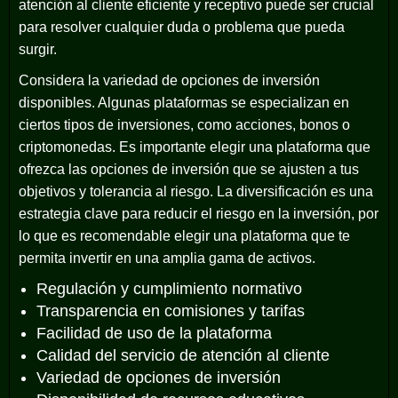
atención al cliente eficiente y receptivo puede ser crucial
para resolver cualquier duda o problema que pueda
surgir.
Considera la variedad de opciones de inversión
disponibles. Algunas plataformas se especializan en
ciertos tipos de inversiones, como acciones, bonos o
criptomonedas. Es importante elegir una plataforma que
ofrezca las opciones de inversión que se ajusten a tus
objetivos y tolerancia al riesgo. La diversificación es una
estrategia clave para reducir el riesgo en la inversión, por
lo que es recomendable elegir una plataforma que te
permita invertir en una amplia gama de activos.
Regulación y cumplimiento normativo
Transparencia en comisiones y tarifas
Facilidad de uso de la plataforma
Calidad del servicio de atención al cliente
Variedad de opciones de inversión