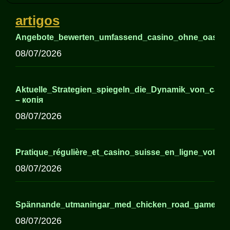
artigos
Angebote_bewerten_umfassend_casino_ohne_oasis_für
08/07/2026
Aktuelle_Strategien_spiegeln_die_Dynamik_von_casi
– копія
08/07/2026
Pratique_régulière_et_casino_suisse_en_ligne_votre_
08/07/2026
Spännande_utmaningar_med_chicken_road_game_casi
08/07/2026