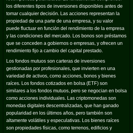
los diferentes tipos de inversiones disponibles antes de
tomar cualquier decisión. Las acciones representan la
propiedad de una parte de una empresa, y su valor
puede fluctuar en función del rendimiento de la empresa
y las condiciones del mercado. Los bonos son préstamos
que se conceden a gobiernos o empresas, y ofrecen un
rendimiento fijo a cambio del capital prestado.
Los fondos mutuos son carteras de inversiones
gestionadas por profesionales, que invierten en una
variedad de activos, como acciones, bonos y bienes
raíces. Los fondos cotizados en bolsa (ETF) son
similares a los fondos mutuos, pero se negocian en bolsa
como acciones individuales. Las criptomonedas son
monedas digitales descentralizadas, que han ganado
popularidad en los últimos años, pero también son
altamente volátiles y especulativas. Los bienes raíces
son propiedades físicas, como terrenos, edificios y