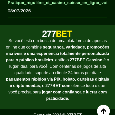
Pratique_régulière_et_casino_suisse_en_ligne_votre_
08/07/2026
Se você está em busca de uma plataforma de apostas
online que combine
segurança, variedade, promoções
incríveis e uma experiência totalmente personalizada
para o público brasileiro
, então o
277BET Cassino
é o
lugar ideal para você. Com centenas de jogos de alta
qualidade, suporte ao cliente 24 horas por dia e
pagamentos rápidos via PIX, boleto, carteiras digitais
e criptomoedas
, o
277BET com
oferece tudo o que
você precisa para
jogar com confiança e lucrar com
praticidade
.