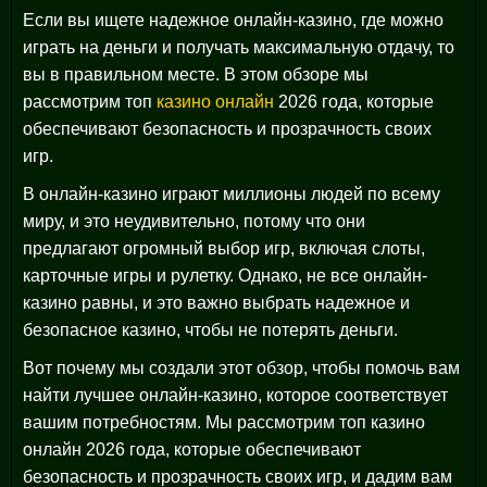
Если вы ищете надежное онлайн-казино, где можно
играть на деньги и получать максимальную отдачу, то
вы в правильном месте. В этом обзоре мы
рассмотрим топ
казино онлайн
2026 года, которые
обеспечивают безопасность и прозрачность своих
игр.
В онлайн-казино играют миллионы людей по всему
миру, и это неудивительно, потому что они
предлагают огромный выбор игр, включая слоты,
карточные игры и рулетку. Однако, не все онлайн-
казино равны, и это важно выбрать надежное и
безопасное казино, чтобы не потерять деньги.
Вот почему мы создали этот обзор, чтобы помочь вам
найти лучшее онлайн-казино, которое соответствует
вашим потребностям. Мы рассмотрим топ казино
онлайн 2026 года, которые обеспечивают
безопасность и прозрачность своих игр, и дадим вам