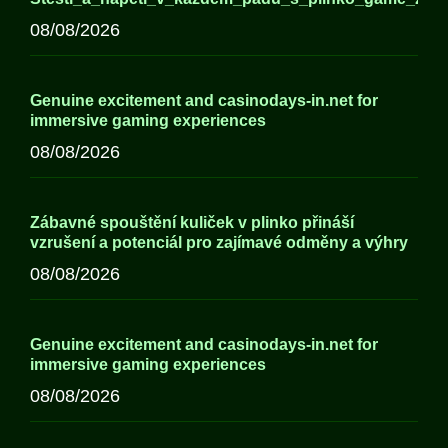
08/08/2026
Genuine excitement and casinodays-in.net for
immersive gaming experiences
08/08/2026
Zábavné spouštění kuliček v plinko přináší
vzrušení a potenciál pro zajímavé odměny a výhry
08/08/2026
Genuine excitement and casinodays-in.net for
immersive gaming experiences
08/08/2026