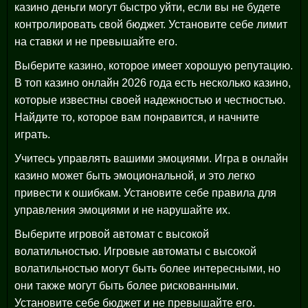
казино деньги могут быстро уйти, если вы не будете
контролировать свой бюджет. Установите себе лимит
на ставки и не превышайте его.
Выберите казино, которое имеет хорошую репутацию.
В топ казино онлайн 2026 года есть несколько казино,
которые известны своей надежностью и честностью.
Найдите то, которое вам понравится, и начните
играть.
Учитесь управлять вашими эмоциями. Игра в онлайн
казино может быть эмоциональной, и это легко
привести к ошибкам. Установите себе правила для
управления эмоциями и не нарушайте их.
Выберите игровой автомат с высокой
волатильностью. Игровые автоматы с высокой
волатильностью могут быть более интересными, но
они также могут быть более рискованными.
Установите себе бюджет и не превышайте его.