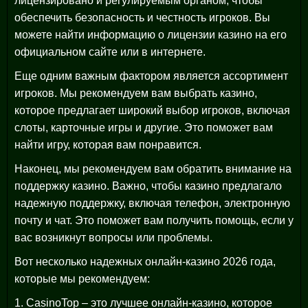
лицензировано и регулируемым органом, чтобы
обеспечить безопасность и честность игроков. Вы
можете найти информацию о лицензии казино на его
официальном сайте или в интернете.
Еще одним важным фактором является ассортимент
игроков. Мы рекомендуем вам выбрать казино,
которое предлагает широкий выбор игроков, включая
слоты, карточные игры и другие. Это поможет вам
найти игру, которая вам понравится.
Наконец, мы рекомендуем вам обратить внимание на
поддержку казино. Важно, чтобы казино предлагало
надежную поддержку, включая телефон, электронную
почту и чат. Это поможет вам получить помощь, если у
вас возникнут вопросы или проблемы.
Вот несколько надежных онлайн-казино 2026 года,
которые мы рекомендуем:
1. CasinoTop – это лучшее онлайн-казино, которое