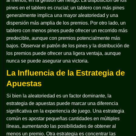
al menos, en la gestión del riesgo. La disposición de los
pines en el tablero es crucial; un tablero con más pines
generalmente implica una mayor aleatoriedad y una
dispersión más amplia de los premios. Por otro lado, un
tablero con menos pines puede ofrecer un recorrido más
predecible, aunque con premios potencialmente más
bajos. Observar el patrón de los pines y la distribución de
los premios puede ofrecer una ligera ventaja, aunque
nunca se puede asegurar una victoria.
La Influencia de la Estrategia de
Apuestas
Si bien la aleatoriedad es un factor dominante, la
estrategia de apuestas puede marcar una diferencia
significativa en la experiencia de juego. Una estrategia
común es apostar pequeñas cantidades en múltiples
líneas, aumentando las posibilidades de obtener al
menos un premio. Otra estrategia es concentrar las