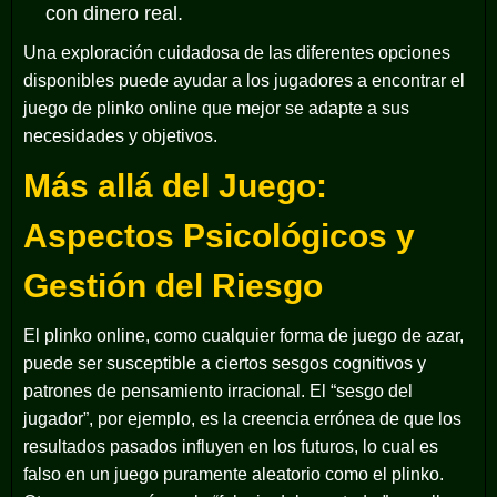
con dinero real.
Una exploración cuidadosa de las diferentes opciones
disponibles puede ayudar a los jugadores a encontrar el
juego de plinko online que mejor se adapte a sus
necesidades y objetivos.
Más allá del Juego:
Aspectos Psicológicos y
Gestión del Riesgo
El plinko online, como cualquier forma de juego de azar,
puede ser susceptible a ciertos sesgos cognitivos y
patrones de pensamiento irracional. El “sesgo del
jugador”, por ejemplo, es la creencia errónea de que los
resultados pasados influyen en los futuros, lo cual es
falso en un juego puramente aleatorio como el plinko.