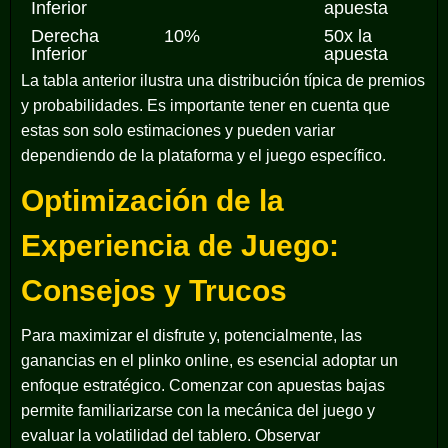
Inferior
apuesta
Derecha
10%
50x la
Inferior
apuesta
La tabla anterior ilustra una distribución típica de premios
y probabilidades. Es importante tener en cuenta que
estas son solo estimaciones y pueden variar
dependiendo de la plataforma y el juego específico.
Optimización de la
Experiencia de Juego:
Consejos y Trucos
Para maximizar el disfrute y, potencialmente, las
ganancias en el plinko online, es esencial adoptar un
enfoque estratégico. Comenzar con apuestas bajas
permite familiarizarse con la mecánica del juego y
evaluar la volatilidad del tablero. Observar