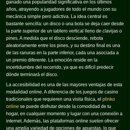
ganado una popularidad significativa en los últimos
años, atrayendo a jugadores de todo el mundo con su
mecánica simple pero adictiva. La idea central es
bastante sencilla: un disco o una bola se deja caer desde
la parte superior de un tablero vertical lleno de clavijas o
pines. A medida que el disco desciende, rebota
aleatoriamente entre los pines, y su destino final es una
de las ranuras en la parte inferior, cada una asociada a
un premio diferente. La emoción reside en la
incertidumbre del recorrido, ya que es difícil predecir
dónde terminará el disco.
La accesibilidad es una de las mayores ventajas de esta
modalidad online. A diferencia de los juegos de casino
tradicionales que requieren una visita física, el
plinko
online
se puede disfrutar desde la comodidad de tu
hogar, en cualquier momento y lugar con una conexión a
internet. Además, las plataformas online suelen ofrecer
una amplia variedad de opciones de apuestas, lo que