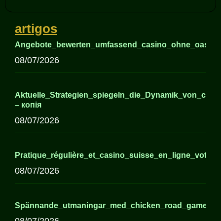
artigos
Angebote_bewerten_umfassend_casino_ohne_oasis_für
08/07/2026
Aktuelle_Strategien_spiegeln_die_Dynamik_von_casi
– копія
08/07/2026
Pratique_régulière_et_casino_suisse_en_ligne_votre_
08/07/2026
Spännande_utmaningar_med_chicken_road_game_casi