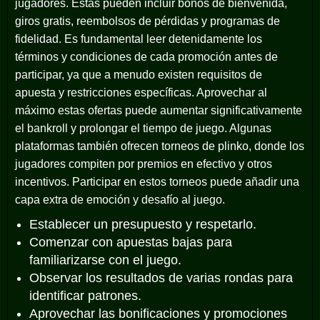
jugadores. Estas pueden incluir bonos de bienvenida,
giros gratis, reembolsos de pérdidas y programas de
fidelidad. Es fundamental leer detenidamente los
términos y condiciones de cada promoción antes de
participar, ya que a menudo existen requisitos de
apuesta y restricciones específicas. Aprovechar al
máximo estas ofertas puede aumentar significativamente
el bankroll y prolongar el tiempo de juego. Algunas
plataformas también ofrecen torneos de plinko, donde los
jugadores compiten por premios en efectivo y otros
incentivos. Participar en estos torneos puede añadir una
capa extra de emoción y desafío al juego.
Establecer un presupuesto y respetarlo.
Comenzar con apuestas bajas para
familiarizarse con el juego.
Observar los resultados de varias rondas para
identificar patrones.
Aprovechar las bonificaciones y promociones