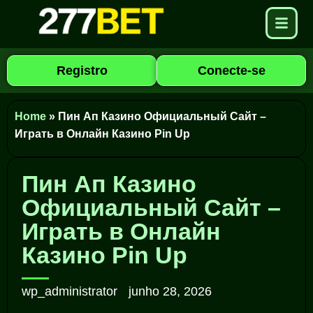
Registro
Conecte-se
Home
»
Пин Ап Казино Официальный Сайт –
Играть в Онлайн Казино Pin Up
Пин Ап Казино
Официальный Сайт –
Играть в Онлайн
Казино Pin Up
wp_administrator
junho 28, 2026