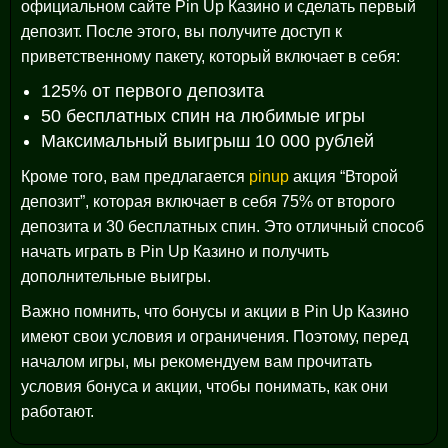
официальном сайте Pin Up Казино и сделать первый
депозит. После этого, вы получите доступ к
приветственному пакету, который включает в себя:
125% от первого депозита
50 бесплатных спин на любимые игры
Максимальный выигрыш 10 000 рублей
Кроме того, вам предлагается
pinup
акция “Второй
депозит”, которая включает в себя 75% от второго
депозита и 30 бесплатных спин. Это отличный способ
начать играть в Pin Up Казино и получить
дополнительные выигры.
Важно помнить, что бонусы и акции в Pin Up Казино
имеют свои условия и ограничения. Поэтому, перед
началом игры, мы рекомендуем вам прочитать
условия бонуса и акции, чтобы понимать, как они
работают.