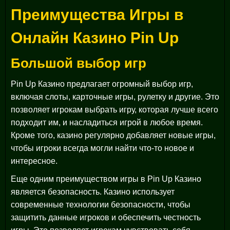
Преимущества Игры в
Онлайн Казино Pin Up
Большой выбор игр
Pin Up Казино предлагает огромный выбор игр,
включая слоты, карточные игры, рулетку и другие. Это
позволяет игрокам выбрать игру, которая лучше всего
подходит им, и насладиться игрой в любое время.
Кроме того, казино регулярно добавляет новые игры,
чтобы игроки всегда могли найти что-то новое и
интересное.
Еще одним преимуществом игры в Pin Up Казино
является безопасность. Казино использует
современные технологии безопасности, чтобы
защитить данные игроков и обеспечить честность