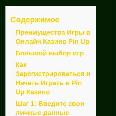
Содержимое
Преимущества Игры в
Онлайн Казино Pin Up
Большой выбор игр
Как
Зарегистрироваться и
Начать Играть в Pin
Up Казино
Шаг 1: Введите свои
личные данные