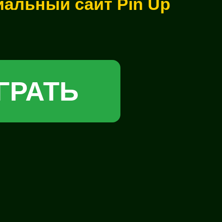
иальный сайт Pin Up
ИГРАТЬ