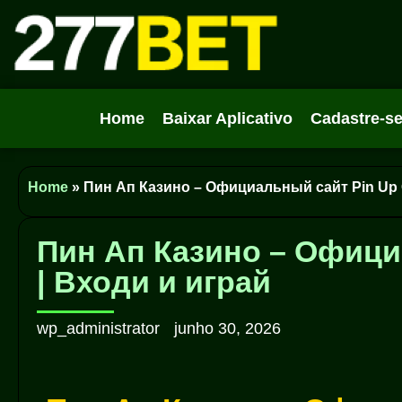
Home
Baixar Aplicativo
Cadastre-s
Home
»
Пин Ап Казино – Официальный сайт Pin Up C
Пин Ап Казино – Офици
| Входи и играй
wp_administrator
junho 30, 2026