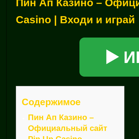
Пин Ап Казино – Офиц
Casino | Входи и играй
▶️ 
Содержимое
Пин Ап Казино –
Официальный сайт