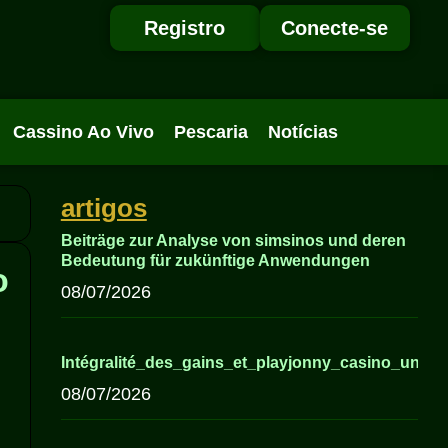
Registro
Conecte-se
Cassino Ao Vivo
Pescaria
Notícias
artigos
Beiträge zur Analyse von simsinos und deren
Bedeutung für zukünftige Anwendungen
o
08/07/2026
Intégralité_des_gains_et_playjonny_casino_une_
08/07/2026