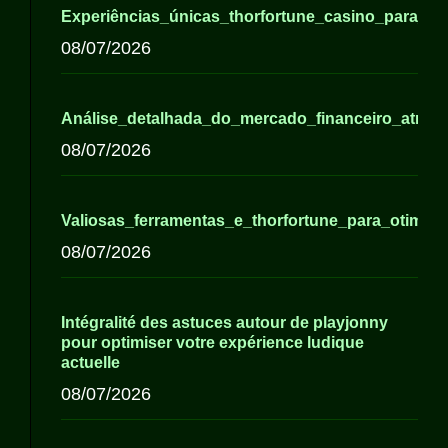
Experiências_únicas_thorfortune_casino_para_j
08/07/2026
Análise_detalhada_do_mercado_financeiro_atravé
08/07/2026
Valiosas_ferramentas_e_thorfortune_para_otimiz
08/07/2026
Intégralité des astuces autour de playjonny
pour optimiser votre expérience ludique
actuelle
08/07/2026