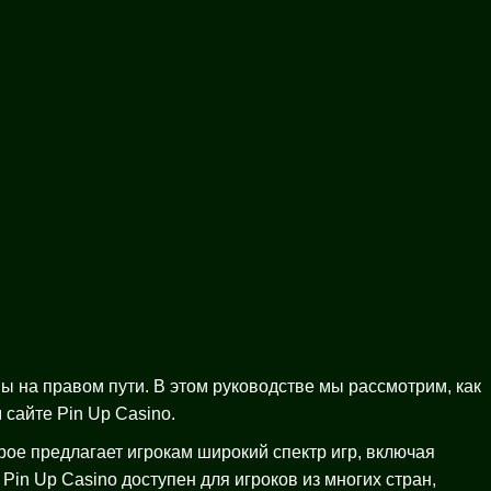
вы на правом пути. В этом руководстве мы рассмотрим, как
 сайте Pin Up Casino.
рое предлагает игрокам широкий спектр игр, включая
Pin Up Casino доступен для игроков из многих стран,