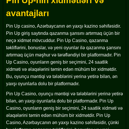
Pin Up-nin xidmətləri və
avantajları
Pin Up casino, Azərbaycanın ən yaxşı kazino səhifəsidir.
Pin Up giriş saytında qazanma şansını artırmaq üçün bir
neçə xidmət mövcuddur. Pin Up Casino, qazanma
təkliflərini, bonuslar, və yeni oyunlar ilə qazanma şansını
artırmaq üçün məşhur və tərəfləndiyi bir platformadır. Pin
Up Casino, oyunların geniş bir seçimini, 24 saatlik
xidməti və əlaqələrini təmin edən mühüm bir xidmətdir.
Bu, oyunçu məntiqi və tələblərini yerinə yetirə bilən, ən
yaxşı oyunlarla dolu bir platformadır.
Pin Up Casino, oyunçu məntiqi və tələblərini yerinə yetirə
bilən, ən yaxşı oyunlarla dolu bir platformadır. Pin Up
Casino, oyunların geniş bir seçimini, 24 saatlik xidməti və
əlaqələrini təmin edən mühüm bir xidmətdir. Pin Up
Casino, Azərbaycanın ən yaxşı kazino səhifəsidir, çünki