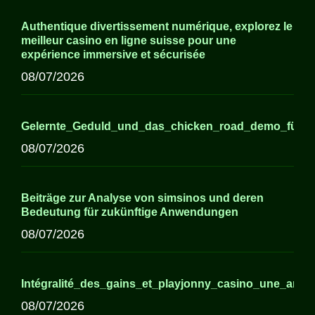
Authentique divertissement numérique, explorez le
meilleur casino en ligne suisse pour une
expérience immersive et sécurisée
08/07/2026
Gelernte_Geduld_und_das_chicken_road_demo_für_ult
08/07/2026
Beiträge zur Analyse von simsinos und deren
Bedeutung für zukünftige Anwendungen
08/07/2026
Intégralité_des_gains_et_playjonny_casino_une_anal
08/07/2026