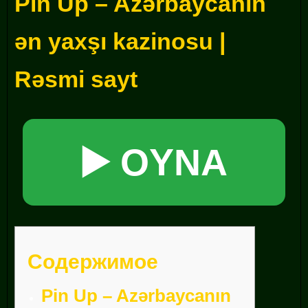
Pin Up – Azərbaycanın
ən yaxşı kazinosu |
Rəsmi sayt
▶️ OYNA
Содержимое
Pin Up – Azərbaycanın