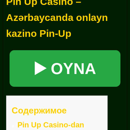
Pin Up Casino –
Azərbaycanda onlayn
kazino Pin-Up
▶️ OYNA
Содержимое
Pin Up Casino-dan