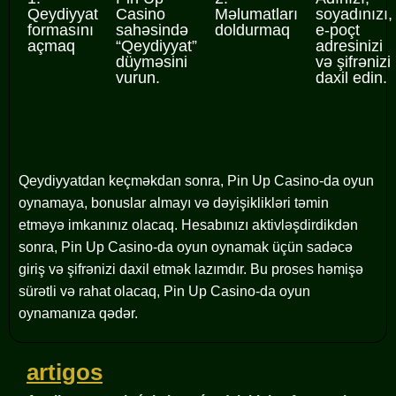
Qeydiyyat
Casino
Məlumatları
soyadınızı,
formasını
sahəsində
doldurmaq
e-poçt
açmaq
“Qeydiyyat”
adresinizi
düyməsini
və şifrənizi
vurun.
daxil edin.
Qeydiyyatdan keçməkdan sonra, Pin Up Casino-da oyun
oynamaya, bonuslar almayı və dəyişiklikləri təmin
etməyə imkanınız olacaq. Hesabınızı aktivləşdirdikdən
sonra, Pin Up Casino-da oyun oynamak üçün sadəcə
giriş və şifrənizi daxil etmək lazımdır. Bu proses həmişə
sürətli və rahat olacaq, Pin Up Casino-da oyun
oynamanıza qədər.
artigos