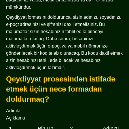
mümkündur.
Qeydiyyat formasını doldurunca, sizin adınızı, soyadınızı,
e-poçt adresinizi və şifrənizi daxil etməlisiniz. Bu
məlumatlar sizin hesabınızın təhlil edilə biləcəyi
məlumatlar olacaq. Daha sonra, hesabınızı
aktivləşdirmək üçün e-poçt və ya mobil nömrənizə
göndəriləcək bir kod tələb olunacaq. Bu kodu daxil etmək
sizin hesabınızı təhlil edə biləcək və hesabınızı
aktivləşdirmək üçün lazımdır.
Qeydiyyat prosesindən istifadə
etmək üçün necə formadan
doldurmaq?
Adımlar
Açıklama
1.
Pin Up
2.
Adınızı,