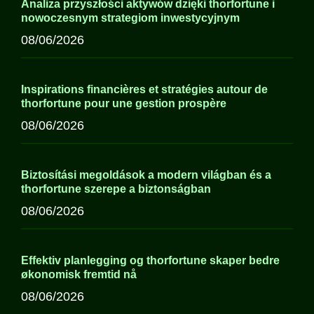
Analiza przyszłości aktywów dzięki thorfortune i
nowoczesnym strategiom inwestycyjnym
08/06/2026
Inspirations financières et stratégies autour de
thorfortune pour une gestion prospère
08/06/2026
Biztosítási megoldások a modern világban és a
thorfortune szerepe a biztonságban
08/06/2026
Effektiv planlegging og thorfortune skaper bedre
økonomisk fremtid nå
08/06/2026