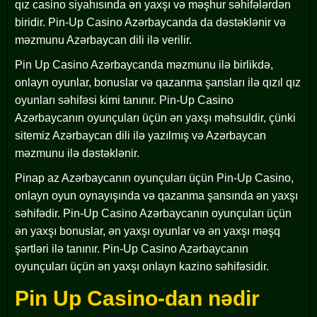
qız casino siyahısında ən yaxşı və məşhur səhifələrdən
biridir. Pin-Up Casino Azərbaycanda da dəstəklənir və
məzmunu Azərbaycan dili ilə verilir.
Pin Up Casino Azərbaycanda məzmunu ilə birlikdə,
onlayn oyunlar, bonuslar və qazanma şansları ilə qızıl qız
oyunları səhifəsi kimi tanınır. Pin-Up Casino
Azərbaycanın oyunçuları üçün ən yaxşı məhsuldir, çünki
sitemiz Azərbaycan dili ilə yazılmış və Azərbaycan
məzmunu ilə dəstəklənir.
Pinap az Azərbaycanın oyunçuları üçün Pin-Up Casino,
onlayn oyun oynayışında və qazanma şansında ən yaxşı
səhifədir. Pin-Up Casino Azərbaycanın oyunçuları üçün
ən yaxşı bonuslar, ən yaxşı oyunlar və ən yaxşı məşq
şərtləri ilə tanınır. Pin-Up Casino Azərbaycanın
oyunçuları üçün ən yaxşı onlayn kazino səhifəsidir.
Pin Up Casino-dan nədir