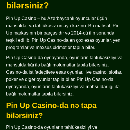
bilərsiniz?
Pin Up Casino – bu Azərbaycanlı oyuncular üçün
məhsuldar və təhlükəsiz onlayn kazino. Bu məhsul, Pin
Up markasının bir parçasıdır və 2014-cü ilin sonunda
təşkil edilib. Pin Up Casino-da ən çox əsas oyunlar, yeni
proqramlar və məxsus xidmətlər tapıla bilər.
Pin Up Casino-da oynayanda, oyunların təhlükəsizliyi və
məhsuldarlığı ilə bağlı məlumatlar tapıla bilərsiniz.
Casino-da istifadəçilərə əsas oyunlar, live casino, slotlar,
poker və digər oyunlar tapıla bilər. Pin Up Casino-da
oynayanda, oyunların təhlükəsizliyi və məhsuldarlığı ilə
bağlı məlumatlar tapıla bilərsiniz.
Pin Up Casino-da nə tapa
bilərsiniz?
Pin Up Casino-da oyunların təhlükəsizliyi və