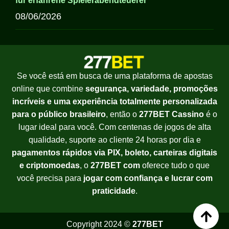
für erfahrene Spielerabendteuerer
08/06/2026
Se você está em busca de uma plataforma de apostas
online que combine
segurança, variedade, promoções
incríveis e uma experiência totalmente personalizada
para o público brasileiro
, então o
277BET Cassino
é o
lugar ideal para você. Com centenas de jogos de alta
qualidade, suporte ao cliente 24 horas por dia e
pagamentos rápidos via PIX, boleto, carteiras digitais
e criptomoedas
, o
277BET com
oferece tudo o que
você precisa para
jogar com confiança e lucrar com
praticidade
.
Copyright 2024 ©
277BET