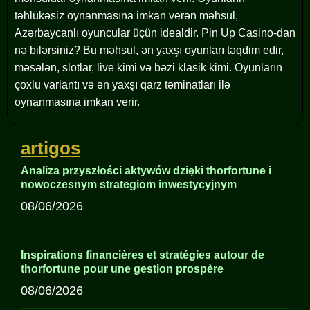
təhlükəsiz oynanmasına imkan verən məhsul,
Azərbaycanlı oyuncular üçün idealdir. Pin Up Casino-dan
nə bilərsiniz? Bu məhsul, ən yaxşı oyunları təqdim edir,
məsələn, slotlar, live kimi və bəzi klasik kimi. Oyunların
çoxlu variantı və ən yaxşı qarz təminatları ilə
oynanmasına imkan verir.
artigos
Analiza przyszłości aktywów dzięki thorfortune i
nowoczesnym strategiom inwestycyjnym
08/06/2026
Inspirations financières et stratégies autour de
thorfortune pour une gestion prospère
08/06/2026