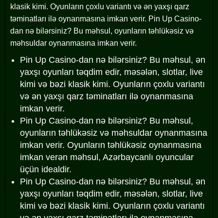
klasik kimi. Oyunların çoxlu variantı və ən yaxşı qarz
təminatları ilə oynanmasına imkan verir. Pin Up Casino-
dan nə bilərsiniz? Bu məhsul, oyunların təhlükəsiz və
məhsuldar oynanmasına imkan verir.
Pin Up Casino-dan nə bilərsiniz? Bu məhsul, ən
yaxşı oyunları təqdim edir, məsələn, slotlar, live
kimi və bəzi klasik kimi. Oyunların çoxlu variantı
və ən yaxşı qarz təminatları ilə oynanmasına
imkan verir.
Pin Up Casino-dan nə bilərsiniz? Bu məhsul,
oyunların təhlükəsiz və məhsuldar oynanmasına
imkan verir. Oyunların təhlükəsiz oynanmasına
imkan verən məhsul, Azərbaycanlı oyuncular
üçün idealdir.
Pin Up Casino-dan nə bilərsiniz? Bu məhsul, ən
yaxşı oyunları təqdim edir, məsələn, slotlar, live
kimi və bəzi klasik kimi. Oyunların çoxlu variantı