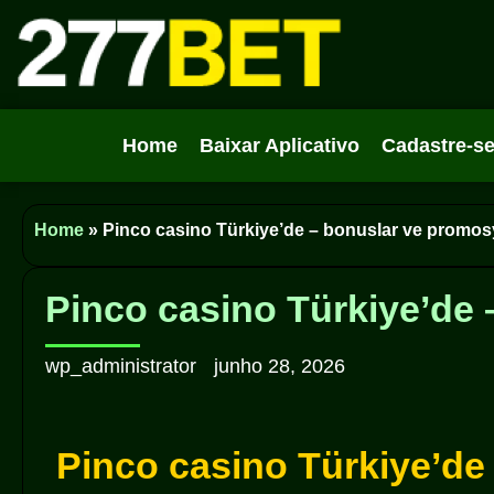
Home
Baixar Aplicativo
Cadastre-s
Home
»
Pinco casino Türkiye’de – bonuslar ve promos
Pinco casino Türkiye’de
wp_administrator
junho 28, 2026
Pinco casino Türkiye’de