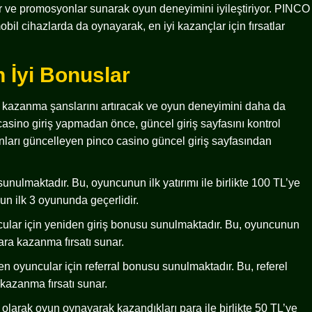
 ve promosyonlar sunarak oyun deneyimini iyileştiriyor. PINCO
cihazlarda da oynayarak, en iyi kazançlar için fırsatlar
 İyi Bonuslar
a kazanma şanslarını artıracak ve oyun deneyimini daha da
 casino giriş yapmadan önce, güncel giriş sayfasını kontrol
nları güncelleyen pinco casino güncel giriş sayfasından
nulmaktadır. Bu, oyuncunun ilk yatırımı ile birlikte 100 TL’ye
un ilk 3 oyununda geçerlidir.
ular için yeniden giriş bonusu sunulmaktadır. Bu, oyuncunun
ara kazanma fırsatı sunar.
n oyuncular için referral bonusu sunulmaktadır. Bu, referel
 kazanma fırsatı sunar.
 olarak oyun oynayarak kazandıkları para ile birlikte 50 TL’ye