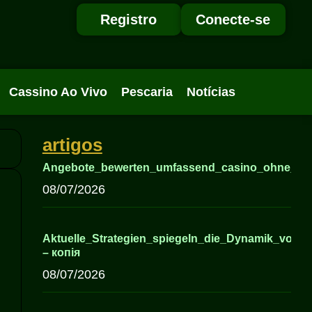
Registro
Conecte-se
Cassino Ao Vivo
Pescaria
Notícias
artigos
Angebote_bewerten_umfassend_casino_ohne_oasis
08/07/2026
Aktuelle_Strategien_spiegeln_die_Dynamik_von_
– копія
08/07/2026