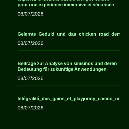
pour une expérience immersive et sécurisée
08/07/2026
Gelernte_Geduld_und_das_chicken_road_demo_für
08/07/2026
Beiträge zur Analyse von simsinos und deren
Bedeutung für zukünftige Anwendungen
08/07/2026
Intégralité_des_gains_et_playjonny_casino_une_
08/07/2026