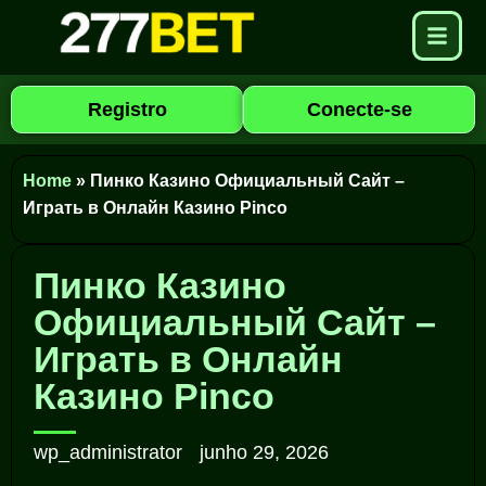
Registro
Conecte-se
Home
»
Пинко Казино Официальный Сайт –
Играть в Онлайн Казино Pinco
Пинко Казино
Официальный Сайт –
Играть в Онлайн
Казино Pinco
wp_administrator
junho 29, 2026