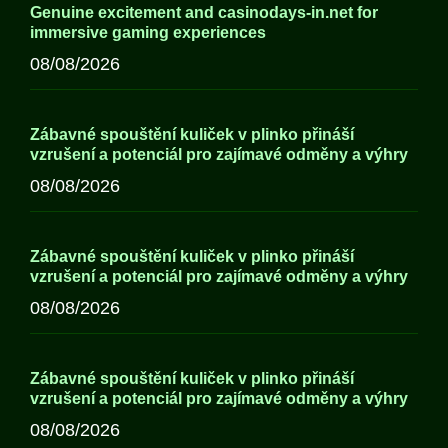
Genuine excitement and casinodays-in.net for
immersive gaming experiences
08/08/2026
Zábavné spouštění kuliček v plinko přináší
vzrušení a potenciál pro zajímavé odměny a výhry
08/08/2026
Zábavné spouštění kuliček v plinko přináší
vzrušení a potenciál pro zajímavé odměny a výhry
08/08/2026
Zábavné spouštění kuliček v plinko přináší
vzrušení a potenciál pro zajímavé odměny a výhry
08/08/2026