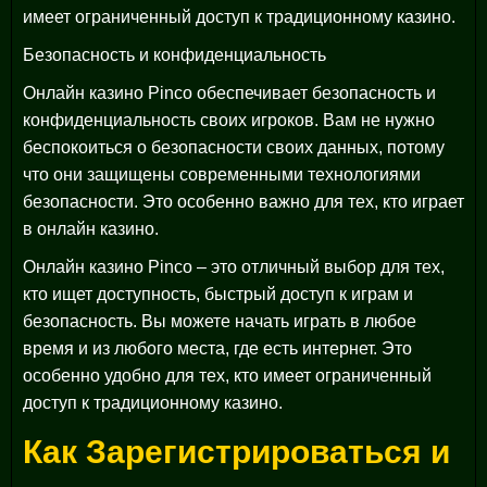
имеет ограниченный доступ к традиционному казино.
Безопасность и конфиденциальность
Онлайн казино Pinco обеспечивает безопасность и
конфиденциальность своих игроков. Вам не нужно
беспокоиться о безопасности своих данных, потому
что они защищены современными технологиями
безопасности. Это особенно важно для тех, кто играет
в онлайн казино.
Онлайн казино Pinco – это отличный выбор для тех,
кто ищет доступность, быстрый доступ к играм и
безопасность. Вы можете начать играть в любое
время и из любого места, где есть интернет. Это
особенно удобно для тех, кто имеет ограниченный
доступ к традиционному казино.
Как Зарегистрироваться и