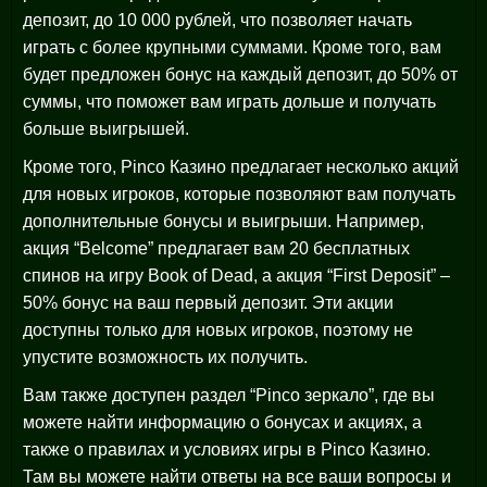
депозит, до 10 000 рублей, что позволяет начать
играть с более крупными суммами. Кроме того, вам
будет предложен бонус на каждый депозит, до 50% от
суммы, что поможет вам играть дольше и получать
больше выигрышей.
Кроме того, Pinco Казино предлагает несколько акций
для новых игроков, которые позволяют вам получать
дополнительные бонусы и выигрыши. Например,
акция “Вelcome” предлагает вам 20 бесплатных
спинов на игру Book of Dead, а акция “First Deposit” –
50% бонус на ваш первый депозит. Эти акции
доступны только для новых игроков, поэтому не
упустите возможность их получить.
Вам также доступен раздел “Pinco зеркало”, где вы
можете найти информацию о бонусах и акциях, а
также о правилах и условиях игры в Pinco Казино.
Там вы можете найти ответы на все ваши вопросы и