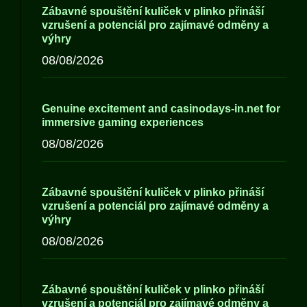
Zábavné spouštění kuliček v plinko přináší
vzrušení a potenciál pro zajímavé odměny a
výhry
08/08/2026
Genuine excitement and casinodays-in.net for
immersive gaming experiences
08/08/2026
Zábavné spouštění kuliček v plinko přináší
vzrušení a potenciál pro zajímavé odměny a
výhry
08/08/2026
Zábavné spouštění kuliček v plinko přináší
vzrušení a potenciál pro zajímavé odměny a