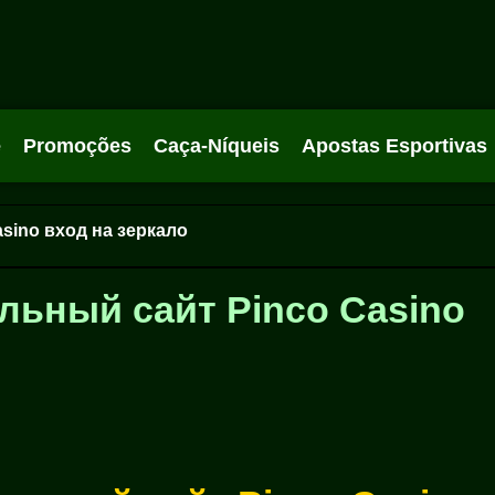
e
Promoções
Caça-Níqueis
Apostas Esportivas
sino вход на зеркало
льный сайт Pinco Casino