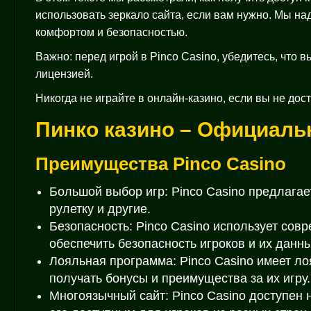
использовать зеркало сайта, если вам нужно. Мы над
комфортом и безопасностью.
Важно: перед игрой в Pinco Casino, убедитесь, что в
лицензией.
Никогда не играйте в онлайн-казино, если вы не дост
Пинко казино – Официальн
Преимущества Pinco Casino
Большой выбор игр: Pinco Casino предлагает
рулетку и другие.
Безопасность: Pinco Casino использует сов
обеспечить безопасность игроков и их данны
Лояльная программа: Pinco Casino имеет ло
получать бонусы и преимущества за их игру.
Многоязычный сайт: Pinco Casino доступен н