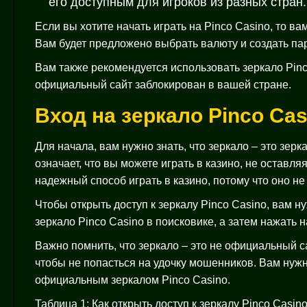
его доступным для игроков из разных стран.
Если вы хотите начать играть на Pinco Casino, то в
Вам будет предложено выбрать валюту и создать пар
Вам также рекомендуется использовать зеркало Pinco
официальный сайт заблокирован в вашей стране.
Вход на зеркало Pinco Cas
Для начала, вам нужно знать, что зеркало – это зер
означает, что вы можете играть в казино, не оставл
надежный способ играть в казино, потому что оно не
Чтобы открыть доступ к зеркалу Pinco Casino, вам 
зеркало Pinco Casino в поисковике, а затем нажать н
Важно помнить, что зеркало – это не официальный с
чтобы не попасться на удочку мошенников. Вам нужн
официальным зеркалом Pinco Casino.
Таблица 1: Как открыть доступ к зеркалу Pinco Casin