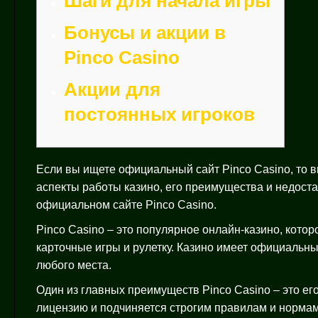
Шаги для начала игры
Бонусы и акции в
Pinco Casino
Акции для
постоянных игроков
Если вы ищете официальный сайт Pinco Casino, то 
аспекты работы казино, его преимущества и недостат
официальном сайте Pinco Casino.
Pinco Casino – это популярное онлайн-казино, котор
карточные игры и рулетку. Казино имеет официальны
любого места.
Один из главных преимуществ Pinco Casino – это его
лицензию и подчиняется строгим правилам и нормам,