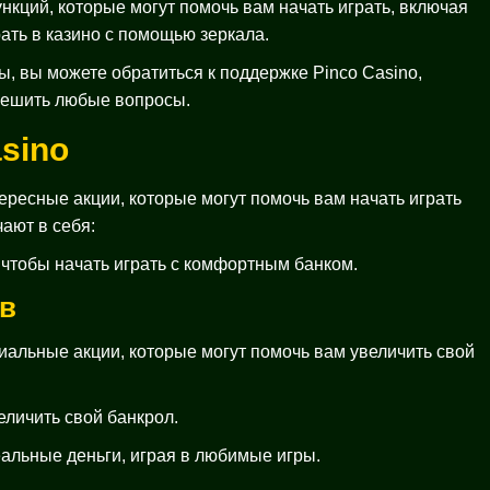
нкций, которые могут помочь вам начать играть, включая
ать в казино с помощью зеркала.
ы, вы можете обратиться к поддержке Pinco Casino,
 решить любые вопросы.
sino
ересные акции, которые могут помочь вам начать играть
ают в себя:
 чтобы начать играть с комфортным банком.
ов
альные акции, которые могут помочь вам увеличить свой
еличить свой банкрол.
альные деньги, играя в любимые игры.