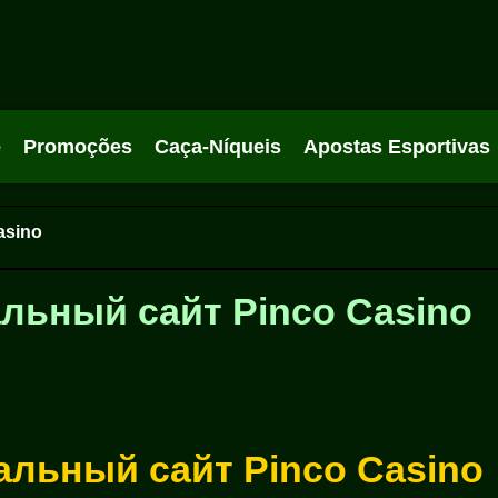
e
Promoções
Caça-Níqueis
Apostas Esportivas
asino
льный сайт Pinco Casino
альный сайт Pinco Casino