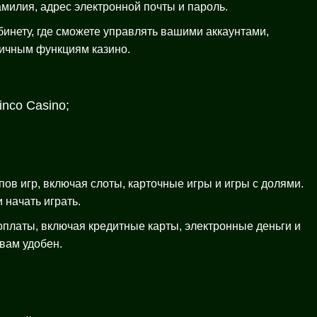
амилия, адрес электронной почты и пароль.
бинету, где сможете управлять вашими аккаунтами,
личным функциям казино.
nco Casino;
ипов игр, включая слоты, карточные игры и игры с долями.
 начать играть.
 оплаты, включая кредитные карты, электронные деньги и
вам удобен.