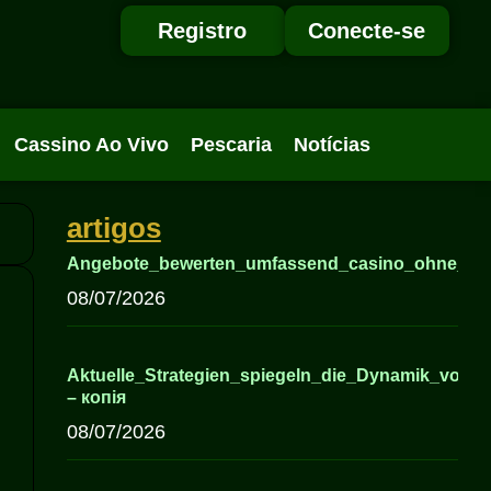
Registro
Conecte-se
Cassino Ao Vivo
Pescaria
Notícias
artigos
Angebote_bewerten_umfassend_casino_ohne_oasis
08/07/2026
Aktuelle_Strategien_spiegeln_die_Dynamik_von_
– копія
08/07/2026