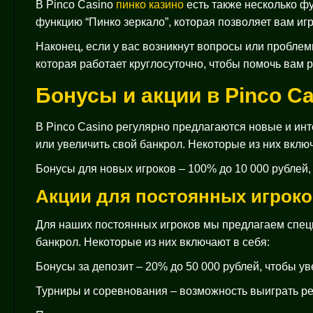
В Pinco Casino
пинко казино
есть также несколько фу
функцию “Пинко зеркало”, которая позволяет вам игр
Наконец, если у вас возникнут вопросы или проблем
которая работает круглосуточно, чтобы помочь вам
Бонусы и акции в Pinco Ca
В Pinco Casino регулярно предлагаются новые и инт
или увеличить свой банкрол. Некоторые из них включ
Бонусы для новых игроков – 100% до 10 000 рублей,
Акции для постоянных игрок
Для наших постоянных игроков мы предлагаем специ
банкрол. Некоторые из них включают в себя:
Бонусы за депозит – 20% до 50 000 рублей, чтобы ув
Турниры и соревнования – возможность выиграть ре