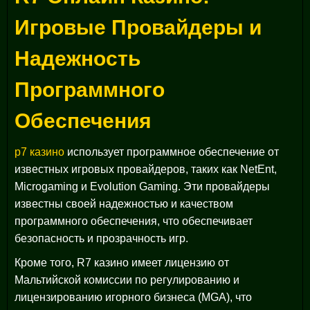
Игровые Провайдеры и
Надежность
Программного
Обеспечения
р7 казино
использует программное обеспечение от
известных игровых провайдеров, таких как NetEnt,
Microgaming и Evolution Gaming. Эти провайдеры
известны своей надежностью и качеством
программного обеспечения, что обеспечивает
безопасность и прозрачность игр.
Кроме того, R7 казино имеет лицензию от
Мальтийской комиссии по регулированию и
лицензированию игорного бизнеса (MGA), что