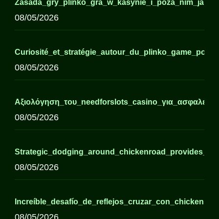
Zasada_gry_plinko_gra_w_kasynie_i_poza_nim_jak_z
08/05/2026
Curiosité_et_stratégie_autour_du_plinko_game_pour_
08/05/2026
Αξιολόγηση_του_needforslots_casino_για_ασφαλείς_
08/05/2026
Strategic_dodging_around_chickenroad_provides_en
08/05/2026
Increíble_desafío_de_reflejos_cruzar_con_chickenroa
08/05/2026