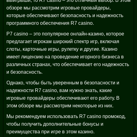
выигрыши, то R7 casino – это отличный выбор. В этом
обзоре мы рассмотрим игровые провайдеры,
которые обеспечивают безопасность и надежность
программного обеспечения R7 casino.
Р7 casino – это популярное онлайн-казино, которое
предлагает игрокам широкий спектр игр, включая
слоты, карточные игры, рулетку и другие. Казино
имеет лицензию на проведение игорного бизнеса в
различных странах, что обеспечивает его надежность
и безопасность.
Однако, чтобы быть уверенным в безопасности и
надежности R7 casino, вам нужно знать, какие
игровые провайдеры обеспечивают его работу. В
этом обзоре мы рассмотрим некоторые из них.
Мы рекомендуем использовать R7 casino промокод,
чтобы получить дополнительные бонусы и
преимущества при игре в этом казино.