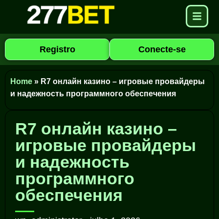
Registro
Conecte-se
Home
»
R7 онлайн казино – игровые провайдеры
и надежность программного обеспечения
R7 онлайн казино –
игровые провайдеры
и надежность
программного
обеспечения