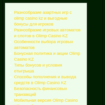
Разнообразие азартных игр с
olimp casino kz и выгодные
бонусы для игроков
Разнообразие игровых автоматов
и слотов в Olimp Casino KZ
Особенности выбора игровых
автоматов
Бонусная политика и акции Olimp
Casino KZ
Типы бонусов и условия
отыгрыша
Способы пополнения и вывода
средств в Olimp Casino KZ
Безопасность финансовых
транзакций
Мобильная версия Olimp Casino