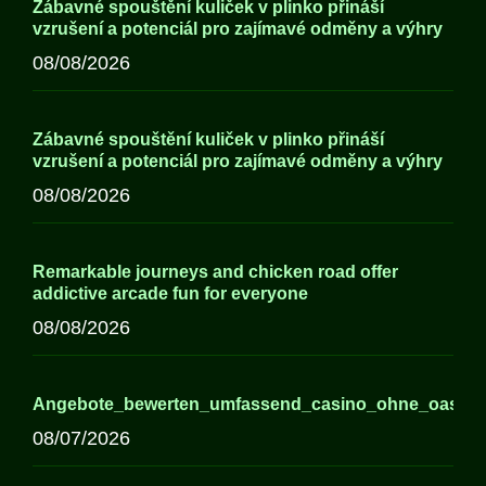
Zábavné spouštění kuliček v plinko přináší
vzrušení a potenciál pro zajímavé odměny a výhry
08/08/2026
Zábavné spouštění kuliček v plinko přináší
vzrušení a potenciál pro zajímavé odměny a výhry
08/08/2026
Remarkable journeys and chicken road offer
addictive arcade fun for everyone
08/08/2026
Angebote_bewerten_umfassend_casino_ohne_oasis_für
08/07/2026