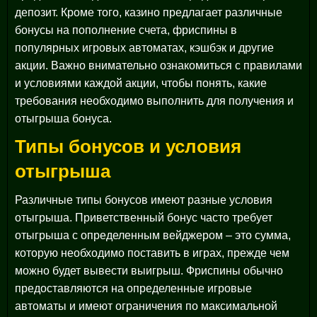
депозит. Кроме того, казино предлагает различные
бонусы на пополнение счета, фриспины в
популярных игровых автоматах, кэшбэк и другие
акции. Важно внимательно ознакомиться с правилами
и условиями каждой акции, чтобы понять, какие
требования необходимо выполнить для получения и
отыгрыша бонуса.
Типы бонусов и условия
отыгрыша
Различные типы бонусов имеют разные условия
отыгрыша. Приветственный бонус часто требует
отыгрыша с определенным вейджером – это сумма,
которую необходимо поставить в играх, прежде чем
можно будет вывести выигрыш. Фриспины обычно
предоставляются на определенные игровые
автоматы и имеют ограничения по максимальной