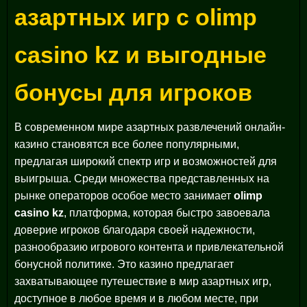
азартных игр с olimp
casino kz и выгодные
бонусы для игроков
В современном мире азартных развлечений онлайн-
казино становятся все более популярными,
предлагая широкий спектр игр и возможностей для
выигрыша. Среди множества представленных на
рынке операторов особое место занимает
olimp
casino kz
, платформа, которая быстро завоевала
доверие игроков благодаря своей надежности,
разнообразию игрового контента и привлекательной
бонусной политике. Это казино предлагает
захватывающее путешествие в мир азартных игр,
доступное в любое время и в любом месте, при