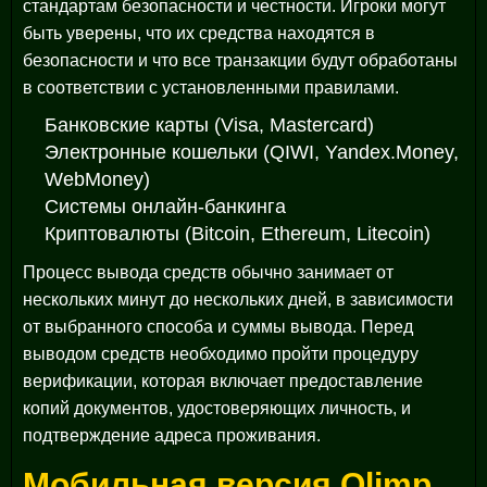
стандартам безопасности и честности. Игроки могут
быть уверены, что их средства находятся в
безопасности и что все транзакции будут обработаны
в соответствии с установленными правилами.
Банковские карты (Visa, Mastercard)
Электронные кошельки (QIWI, Yandex.Money,
WebMoney)
Системы онлайн-банкинга
Криптовалюты (Bitcoin, Ethereum, Litecoin)
Процесс вывода средств обычно занимает от
нескольких минут до нескольких дней, в зависимости
от выбранного способа и суммы вывода. Перед
выводом средств необходимо пройти процедуру
верификации, которая включает предоставление
копий документов, удостоверяющих личность, и
подтверждение адреса проживания.
Мобильная версия Olimp