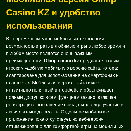
Casino KZ и удобство
использования
В современном мире мобильных технологий
возможность играть в любимые игры в любое время и
в любом месте является очень важным
преимуществом.
Olimp casino kz
предлагает своим
игрокам удобную мобильную версию сайта, которая
адаптирована для использования на смартфонах и
планшетах. Мобильная версия сайта имеет
интуитивно понятный интерфейс и обеспечивает
полный доступ ко всем функциям казино, включая
регистрацию, пополнение счета, выбор игр, участие в
акциях и вывод средств. Отдельное мобильное
приложение пока отсутствует, но веб-версия
оптимизирована для комфортной игры на мобильных