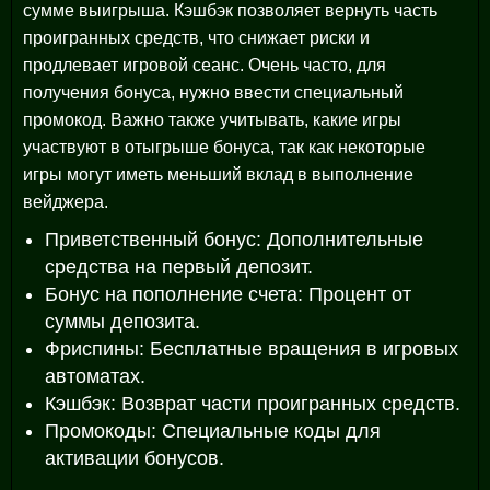
сумме выигрыша. Кэшбэк позволяет вернуть часть
проигранных средств, что снижает риски и
продлевает игровой сеанс. Очень часто, для
получения бонуса, нужно ввести специальный
промокод. Важно также учитывать, какие игры
участвуют в отыгрыше бонуса, так как некоторые
игры могут иметь меньший вклад в выполнение
вейджера.
Приветственный бонус: Дополнительные
средства на первый депозит.
Бонус на пополнение счета: Процент от
суммы депозита.
Фриспины: Бесплатные вращения в игровых
автоматах.
Кэшбэк: Возврат части проигранных средств.
Промокоды: Специальные коды для
активации бонусов.