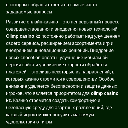
в котором собраны ответы на самые часто
задаваемые вопросы.
Развитие онлайн-казино – это непрерывный процесс
совершенствования и внедрения новых технологий.
Olimp casino kz
постоянно работает над улучшением
своего сервиса, расширением ассортимента игр и
внедрением инновационных решений. Внедрение
новых способов оплаты, улучшение мобильной
версии сайта и увеличение скорости обработки
платежей – это лишь некоторые из направлений, в
которых казино стремится к совершенству. Особое
внимание уделяется безопасности и защите данных
игроков, что является приоритетом для
olimp casino
kz
. Казино стремится создать комфортную и
безопасную среду для азартных развлечений, где
каждый игрок сможет получить максимум
удовольствия от игры.