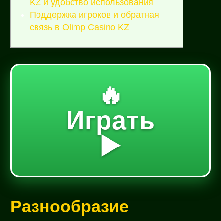
KZ и удобство использования
Поддержка игроков и обратная
связь в Olimp Casino KZ
🔥
Играть
▶️
Разнообразие