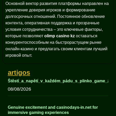
Основной вектор развития платформы направлен на
укрепление доверия игроков и формирование
долгосрочных отношений. Постоянное обновление
контента, оперативная поддержка и прозрачные
условия сотрудничества – это ключевые факторы,
которые позволяют
olimp casino kz
оставаться
конкурентоспособным на быстрорастущем рынке
онлайн-казино и предлагать своим клиентам лучший
игровой опыт.
artigos
Štěstí_a_napětí_v_každém_pádu_s_plinko_game_zkou
08/08/2026
Genuine excitement and casinodays-in.net for
immersive gaming experiences