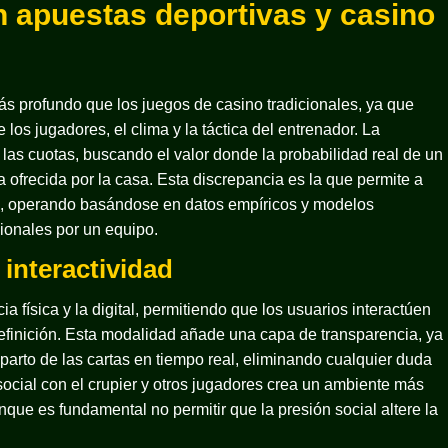
n apuestas deportivas y casino
s profundo que los juegos de casino tradicionales, ya que
los jugadores, el clima y la táctica del entrenador. La
las cuotas, buscando el valor donde la probabilidad real de un
a ofrecida por la casa. Esta discrepancia es la que permite a
es, operando basándose en datos empíricos y modelos
cionales por un equipo.
a interactividad
a física y la digital, permitiendo que los usuarios interactúen
definición. Esta modalidad añade una capa de transparencia, ya
eparto de las cartas en tiempo real, eliminando cualquier duda
social con el crupier y otros jugadores crea un ambiente más
que es fundamental no permitir que la presión social altere la