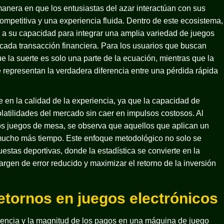
anera en que los entusiastas del azar interactúan con sus
mpetitiva y una experiencia fluida. Dentro de este ecosistema,
a su capacidad para integrar una amplia variedad de juegos
cada transacción financiera. Para los usuarios que buscan
 la suerte es solo una parte de la ecuación, mientras que la
e representan la verdadera diferencia entre una pérdida rápida
 en la calidad de la experiencia, ya que la capacidad de
olatilidades del mercado sin caer en impulsos costosos. Al
los juegos de mesa, se observa que aquellos que aplican un
r mucho más tiempo. Este enfoque metodológico no solo se
uestas deportivas, donde la estadística se convierte en la
rgen de error reducido y maximizar el retorno de la inversión
 retornos en juegos electrónicos
cuencia y la magnitud de los pagos en una máquina de juego