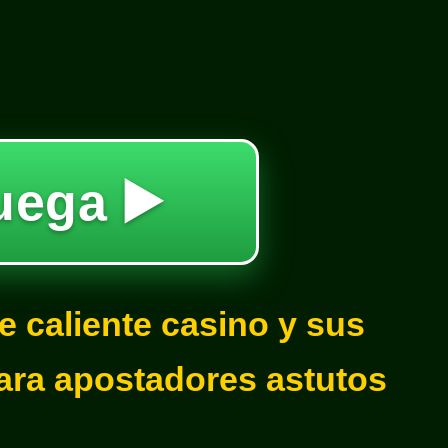
uega ▶️
e caliente casino y sus
ara apostadores astutos