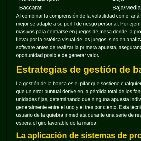
Baccarat
Baja/Media
Al combinar la comprensión de la volatilidad con el análi
mejor se adapte a su perfil de riesgo personal. Por eje
masivos para centrarse en juegos de mesa donde la prob
llevar por la estética visual de los juegos, sino en anali
software antes de realizar la primera apuesta, asegura
oportunidad posible de generar valor.
Estrategias de gestión de 
La gestión de la banca es el pilar que sostiene cualquie
que un error puntual derive en la pérdida total de los fon
unidades fijas, determinando que ninguna apuesta indiv
generalmente entre el uno y el tres por ciento. Esta técn
usuario de la quiebra inmediata durante una serie de r
espera el giro favorable de la marea.
La aplicación de sistemas de pr