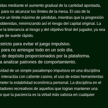
das mediante el aumento gradual de la cantidad apostada,
ra no alcanzar los límites de la mesa. El uso de la
ece un límite máximo de pérdidas, mientras que la progresión
obtenidas, minimizando así el riesgo del capital original. La
a tolerancia al riesgo y del objetivo final del jugador, ya sea
pe de suerte rápido.
stricto para evitar el juego impulsivo.
 para no arriesgar todo en un solo día.
 de depósito proporcionados por la plataforma.
ra analizar patrones de comportamiento.
ividad de un simple pasatiempo impulsivo en una disciplina
interactúa con caliente casino, el uso de estas herramientas
meter la estabilidad económica personal. La disciplina en el
stadores recreativos de aquellos que logran mantener una
do que la paciencia es la virtud más valiosa en cualquier