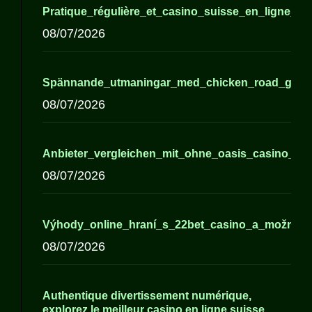
Pratique_régulière_et_casino_suisse_en_ligne_vo
08/07/2026
Spännande_utmaningar_med_chicken_road_game_
08/07/2026
Anbieter_vergleichen_mit_ohne_oasis_casino_un
08/07/2026
Výhody_online_hraní_s_22bet_casino_a_možnosti
08/07/2026
Authentique divertissement numérique,
explorez le meilleur casino en ligne suisse