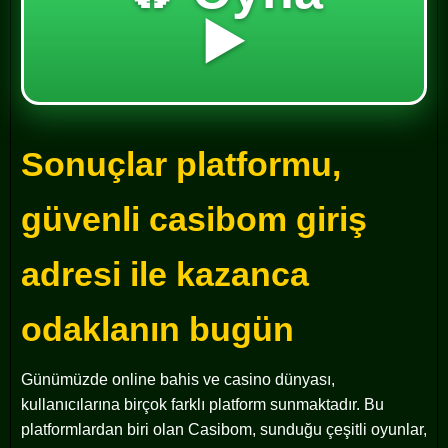
▶️
Sonuçlar platformu,
güvenli casibom giriş
adresi ile kazanca
odaklanın bugün
Günümüzde online bahis ve casino dünyası,
kullanıcılarına birçok farklı platform sunmaktadır. Bu
platformlardan biri olan Casibom, sunduğu çeşitli oyunlar,