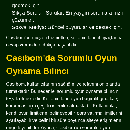
geçmek için.
Sıkça Sorulan Sorular: En yaygın sorunlara hızlı
çözümler.
Sosyal Medya: Güncel duyurular ve destek için.
Casibom'un müşteri hizmetleri, kullanıcıların ihtiyaçlarına
cevap vermede oldukça başarılıdır.
Casibom'da Sorumlu Oyun
Oynama Bilinci
Casibom, kullanıcılarının sağlığını ve refahını ön planda
tutmaktadır. Bu nedenle, sorumlu oyun oynama bilincini
teşvik etmektedir. Kullanıcıların oyun bağımlılığına karşı
korunması için çeşitli önlemler almaktadır. Kullanıcılar,
kendi oyun limitlerini belirleyebilir, para yatırma limitlerini
ayarlayabilir ve belirli bir süre boyunca siteye erişimlerini
engelleyebilirler. Ayrıca, Casibom'un sorumlu oyun