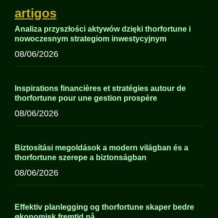
artigos
Analiza przyszłości aktywów dzięki thorfortune i
nowoczesnym strategiom inwestycyjnym
08/06/2026
Inspirations financières et stratégies autour de
thorfortune pour une gestion prospère
08/06/2026
Biztosítási megoldások a modern világban és a
thorfortune szerepe a biztonságban
08/06/2026
Effektiv planlegging og thorfortune skaper bedre
økonomisk fremtid nå