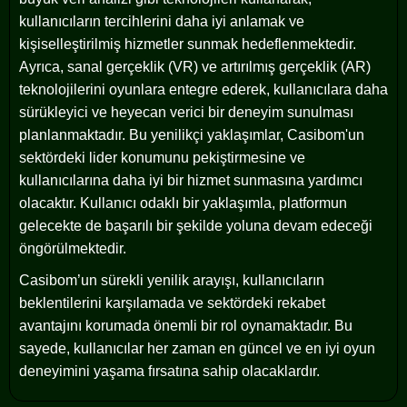
kullanıcıların tercihlerini daha iyi anlamak ve
kişiselleştirilmiş hizmetler sunmak hedeflenmektedir.
Ayrıca, sanal gerçeklik (VR) ve artırılmış gerçeklik (AR)
teknolojilerini oyunlara entegre ederek, kullanıcılara daha
sürükleyici ve heyecan verici bir deneyim sunulması
planlanmaktadır. Bu yenilikçi yaklaşımlar, Casibom'un
sektördeki lider konumunu pekiştirmesine ve
kullanıcılarına daha iyi bir hizmet sunmasına yardımcı
olacaktır. Kullanıcı odaklı bir yaklaşımla, platformun
gelecekte de başarılı bir şekilde yoluna devam edeceği
öngörülmektedir.
Casibom’un sürekli yenilik arayışı, kullanıcıların
beklentilerini karşılamada ve sektördeki rekabet
avantajını korumada önemli bir rol oynamaktadır. Bu
sayede, kullanıcılar her zaman en güncel ve en iyi oyun
deneyimini yaşama fırsatına sahip olacaklardır.