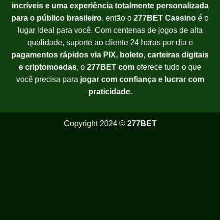
incríveis e uma experiência totalmente personalizada
para o público brasileiro
, então o
277BET Cassino
é o
lugar ideal para você. Com centenas de jogos de alta
qualidade, suporte ao cliente 24 horas por dia e
pagamentos rápidos via PIX, boleto, carteiras digitais
e criptomoedas
, o
277BET com
oferece tudo o que
você precisa para
jogar com confiança e lucrar com
praticidade
.
Copyright 2024 ©
277BET