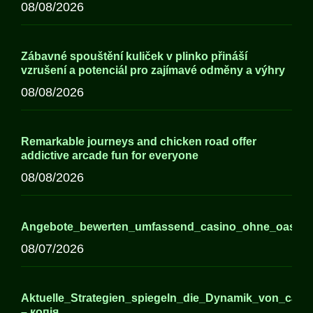
08/08/2026
Zábavné spouštění kuliček v plinko přináší
vzrušení a potenciál pro zajímavé odměny a výhry
08/08/2026
Remarkable journeys and chicken road offer
addictive arcade fun for everyone
08/08/2026
Angebote_bewerten_umfassend_casino_ohne_oasis_für
08/07/2026
Aktuelle_Strategien_spiegeln_die_Dynamik_von_casi
– копія