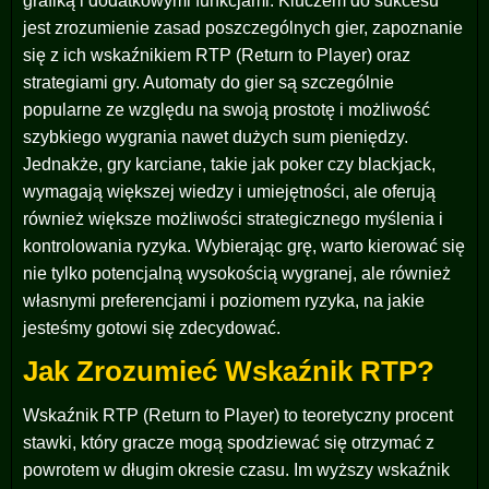
grafiką i dodatkowymi funkcjami. Kluczem do sukcesu
jest zrozumienie zasad poszczególnych gier, zapoznanie
się z ich wskaźnikiem RTP (Return to Player) oraz
strategiami gry. Automaty do gier są szczególnie
popularne ze względu na swoją prostotę i możliwość
szybkiego wygrania nawet dużych sum pieniędzy.
Jednakże, gry karciane, takie jak poker czy blackjack,
wymagają większej wiedzy i umiejętności, ale oferują
również większe możliwości strategicznego myślenia i
kontrolowania ryzyka. Wybierając grę, warto kierować się
nie tylko potencjalną wysokością wygranej, ale również
własnymi preferencjami i poziomem ryzyka, na jakie
jesteśmy gotowi się zdecydować.
Jak Zrozumieć Wskaźnik RTP?
Wskaźnik RTP (Return to Player) to teoretyczny procent
stawki, który gracze mogą spodziewać się otrzymać z
powrotem w długim okresie czasu. Im wyższy wskaźnik