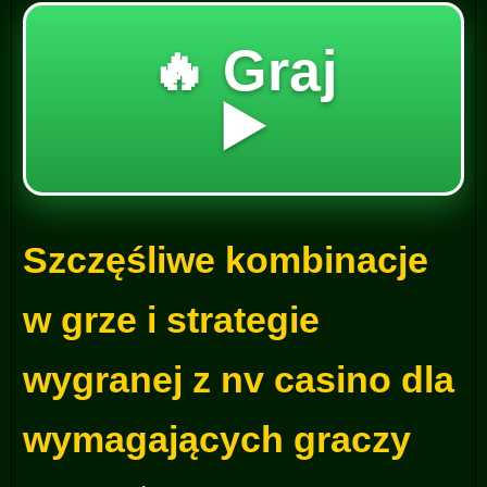
🔥 Graj
▶️
Szczęśliwe kombinacje
w grze i strategie
wygranej z nv casino dla
wymagających graczy