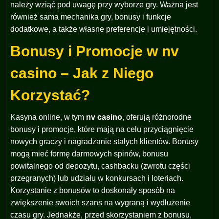
należy wziąć pod uwagę przy wyborze gry. Ważna jest
również sama mechanika gry, bonusy i funkcje
dodatkowe, a także własne preferencje i umiejętności.
Bonusy i Promocje w nv
casino – Jak z Niego
Korzystać?
Kasyna online, w tym
nv casino
, oferują różnorodne
bonusy i promocje, które mają na celu przyciągnięcie
nowych graczy i nagradzanie stałych klientów. Bonusy
mogą mieć formę darmowych spinów, bonusu
powitalnego od depozytu, cashbacku (zwrotu części
przegranych) lub udziału w konkursach i loteriach.
Korzystanie z bonusów to doskonały sposób na
zwiększenie swoich szans na wygraną i wydłużenie
czasu gry. Jednakże, przed skorzystaniem z bonusu,