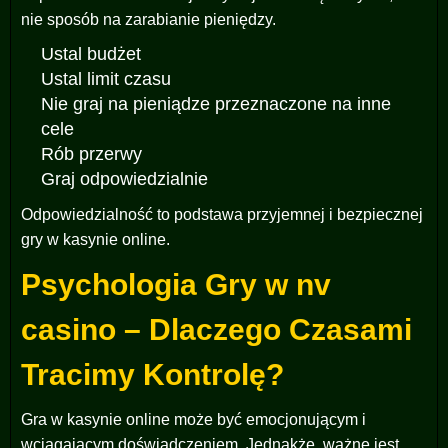
nie sposób na zarabianie pieniędzy.
Ustal budżet
Ustal limit czasu
Nie graj na pieniądze przeznaczone na inne
cele
Rób przerwy
Graj odpowiedzialnie
Odpowiedzialność to podstawa przyjemnej i bezpiecznej
gry w kasynie online.
Psychologia Gry w nv
casino – Dlaczego Czasami
Tracimy Kontrolę?
Gra w kasynie online może być emocjonującym i
wciągającym doświadczeniem. Jednakże, ważne jest,