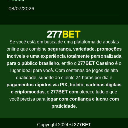
08/07/2026
Se você está em busca de uma plataforma de apostas
online que combine
segurança, variedade, promoções
incríveis e uma experiência totalmente personalizada
para o público brasileiro
, então o
277BET Cassino
é o
lugar ideal para você. Com centenas de jogos de alta
qualidade, suporte ao cliente 24 horas por dia e
pagamentos rápidos via PIX, boleto, carteiras digitais
e criptomoedas
, o
277BET com
oferece tudo o que
você precisa para
jogar com confiança e lucrar com
praticidade
.
Copyright 2024 ©
277BET