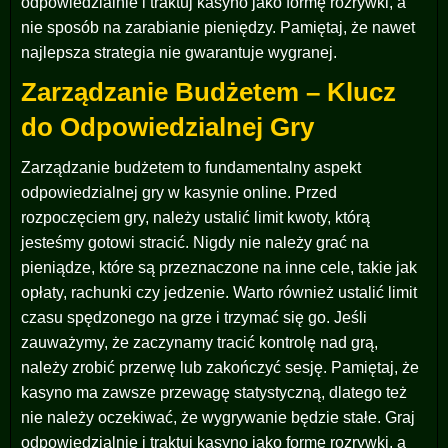
odpowiedzialnie i traktuj kasyno jako formę rozrywki, a
nie sposób na zarabianie pieniędzy. Pamiętaj, że nawet
najlepsza strategia nie gwarantuje wygranej.
Zarządzanie Budżetem – Klucz
do Odpowiedzialnej Gry
Zarządzanie budżetem to fundamentalny aspekt
odpowiedzialnej gry w kasynie online. Przed
rozpoczęciem gry, należy ustalić limit kwoty, którą
jesteśmy gotowi stracić. Nigdy nie należy grać na
pieniądze, które są przeznaczone na inne cele, takie jak
opłaty, rachunki czy jedzenie. Warto również ustalić limit
czasu spędzonego na grze i trzymać się go. Jeśli
zauważymy, że zaczynamy tracić kontrolę nad grą,
należy zrobić przerwę lub zakończyć sesję. Pamiętaj, że
kasyno ma zawsze przewagę statystyczną, dlatego też
nie należy oczekiwać, że wygrywanie będzie stałe. Graj
odpowiedzialnie i traktuj kasyno jako formę rozrywki, a