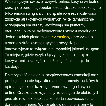
W dzisiejszym świecie rozrywki online, kasyna wirtualne
cieszą się ogromną popularnością. Gracze poszukują nie
tylko emocji związanych z grą, ale również możliwości
zdobycia atrakcyjnych wygranych. W tej dynamicznie
rozwijającej się branży, wyróżniają się platformy
oferujące unikalne doświadczenia i szeroki wybór gier.
Jedną z takich platform jest
nv casino
, które zyskało
uznanie wśród wymagających graczy dzięki
innowacyjnym rozwiązaniom i wysokiej jakości usługom.
To miejsce, gdzie ryzyko łączy się z potencjalnymi
korzyściami, a szczęście może się uśmiechnąć do
każdego.
Przejrzystość działania, bezpieczeństwo transakcji oraz
profesjonalna obsługa klienta to fundamenty, na których
opiera się sukces każdego renomowanego kasyna
online. Gracze oczekują nie tylko dostępu do ulubionych
gier, ale również poczucia komfortu i pewności, że ich
dane są chronione. Wybór odpowiedniej platformy to